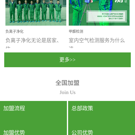
温暖潮湿、营养物质多、
重。汽车的空间范围小，
通风缓慢的空间最易滋生
配件、皮具、装饰多，这
大量霉菌的...
些都是汽...
负离子净化
甲醛检测
负离子净化无论是居家、
室内空气检测服务为什么
住...
选...
更多>>
宿、办公还是各类社会活
择上门检测?☑ 上门检测执
全国加盟
动，人类长时间停留的室
行国家规定的标准检测方
内空间都有整体消毒的需
法，空气采样量准确，检
Join Us
要。因为空间内人流携带
测结果可靠，远胜于其他
的、空气...
检测...
加盟流程
总部政策
加盟优势
公司优势