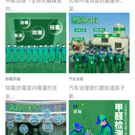
甲醛治理（全称光触媒室
优吸环保消毒抗菌服务，
内...
采...
空气污染净化治理）工业
用行业公认奥维牌消毒
文明的进步，创造了多姿
液，具备杀死人体冠状病
多彩的家居产品和生活情
毒的功效，杀菌率
调，但也带来了以甲醛为
99.99%。相对于传统消毒
首的室内...
液来说，无...
除霉|防霉
汽车治理
除霉|防霉室内霉菌的生
汽车治理我们都知道房子
长...
新...
受温度、湿度、基质养
装修完会有甲醛，其实汽
分、通风四个条件影响，
车的甲醛超标问题更为严