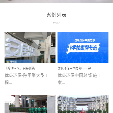
湾仔，有一支拥有高素质
高技能的团队。汇聚了众
案例列表
多的行业专家学者，攻克
case
了众多行业技术难题，并
取得了多项产品技术专利
和多项国家版权局著作
权，获得高新技术企业称
号。生产优势自主生产自
给自足，优吸公司于2015
【绿动未来，启幕新篇
优吸环保中国总部——学
在广州番禺区成功建立产
章】优吸环保中标深圳安
校施工案例(节选)
优吸环保·除甲醛大型工
优吸环保中国总部 施工
品线生产基地，工厂拥有
居乐寓，超大型工装室内
空气治理项目顺利启航，
程...
案...
自动化生产设备和成熟的
匠心筑就健康空间！
生产制作工艺流程。严格
选择源头源材料、严控产
案例【深圳安居乐寓】室
例(学校工装节选)广州南沙
品质量，我们每一批的生
内空气治理项目深圳安居
小学(珠江湾校区)项目地
产产品都经过严格的质检