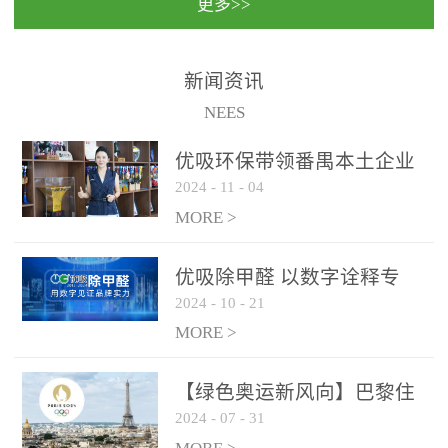
更多>>
民法院室内除甲醛空气治
国家通过设在对外开放口
理项目施工单位：优吸环
岸的出入境边防检查机关
保施工日期：2020年1月珠
（及各出入境边防检查
新闻资讯
海横琴新区人民法院，座
站），依法对出入境人
NEES
落...
员、交通工具...
优吸环保带领番禺本​土企业
2024
-
11
-
04
勇敢破局向“新”
MORE >
优吸除甲醛 以数字诠释专
2024
-
10
-
21
业，尽显除醛品牌实力！
MORE >
【绿色奥运新风向】巴黎住
2024
-
07
-
31
宿风波：优吸环保共建健康