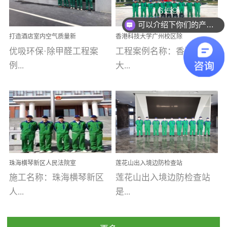
乐寓 深圳市安居乐寓
址：广州市南沙区海滨路
程序；生产车间为优吸总
为深圳安居集团旗下城...
南沙珠江湾江门市蓬江区
可以介绍下你们的产品么
部和全国分支机构生产光
打造酒店室内空气质量新
香港科技大学广州校区除
禾...
触媒、净醛王、祛味剂等
标杆——优吸环保·标杆之
甲醛项目圆满完成
优吸环保·除甲醛工程案
工程案例名称：香港科技
优吸系列产品，保质保量
作：东莞美豪雅致酒店室
内空气治理工程纪实
例...
大...
完成生产任务，确保全国
各分支机构的日常产品需
求。资质优势团队优势分
【东莞美豪雅致酒店】室
学广州校区室内空气治
支优势优吸环保是一棵正
内空气治理项目东莞美豪
理 工程案例地址：广
茁壮成长的树，只要我们
雅致酒店 东莞美豪雅
州南沙区·香港科技大学(广
人人都爱护她、珍惜她、
致酒店是为中高端人士...
州)校区 工程案...
她将越来越枝繁叶茂，终
珠海横琴新区人民法院室
莲花山出入境边防检查站
将会成为一棵参天大树！
内除甲醛空气治理项目
室内除甲醛空气治理项目
施工名称：珠海横琴新区
莲花山出入境边防检查站
优吸环保截止2020年拥有
人...
是...
全国600家网点分支机构。