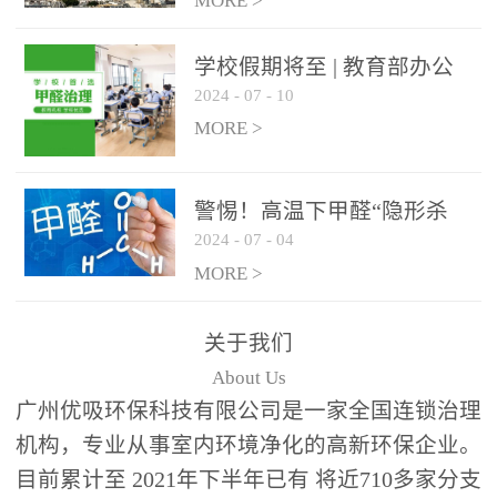
绿色家居
MORE >
学校假期将至 | 教育部办公
2024
-
07
-
10
厅关于加强学校新建校舍室
内空气质量管理通知
MORE >
警惕！高温下甲醛“隐形杀
2024
-
07
-
04
手”来袭，你的家安全吗？
MORE >
关于我们
About Us
广州优吸环保科技有限公司是一家全国连锁治理
机构，专业从事室内环境净化的高新环保企业。
目前累计至 2021年下半年已有 将近710多家分支