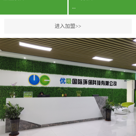
...
进入加盟>>
公司实力香港企业公司、
专利保护优势、双甲资质
企业（“室内环境净化治理
甲级施工资质”“室内环境
污染治理资质等级证
书”）、拥有多名高级《环
境工程高级工程师》室内
空气治理资格认证的治理
人员、掌握室内空气净化
治理实用技术和五项专利
技术、八项计算机软件著
作权登记证书等。研发实
力公司研发团队位于香港