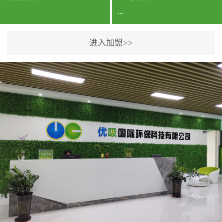
...
进入加盟>>
公司实力香港企业公司、
专利保护优势、双甲资质
企业（“室内环境净化治理
甲级施工资质”“室内环境
污染治理资质等级证
书”）、拥有多名高级《环
境工程高级工程师》室内
空气治理资格认证的治理
人员、掌握室内空气净化
治理实用技术和五项专利
技术、八项计算机软件著
作权登记证书等。研发实
力公司研发团队位于香港