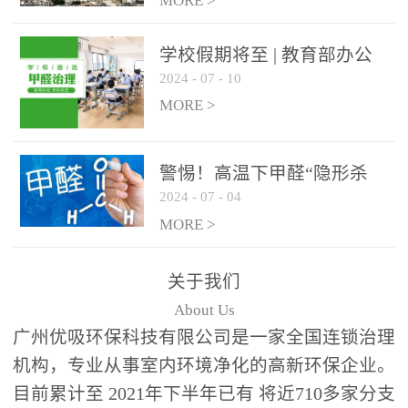
绿色家居
MORE >
学校假期将至 | 教育部办公
2024
-
07
-
10
厅关于加强学校新建校舍室
内空气质量管理通知
MORE >
警惕！高温下甲醛“隐形杀
2024
-
07
-
04
手”来袭，你的家安全吗？
MORE >
关于我们
About Us
广州优吸环保科技有限公司是一家全国连锁治理
机构，专业从事室内环境净化的高新环保企业。
目前累计至 2021年下半年已有 将近710多家分支