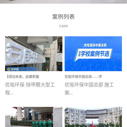
湾仔，有一支拥有高素质
高技能的团队。汇聚了众
案例列表
多的行业专家学者，攻克
case
了众多行业技术难题，并
取得了多项产品技术专利
和多项国家版权局著作
权，获得高新技术企业称
号。生产优势自主生产自
给自足，优吸公司于2015
【绿动未来，启幕新篇
优吸环保中国总部——学
在广州番禺区成功建立产
章】优吸环保中标深圳安
校施工案例(节选)
优吸环保·除甲醛大型工
优吸环保中国总部 施工
品线生产基地，工厂拥有
居乐寓，超大型工装室内
空气治理项目顺利启航，
程...
案...
自动化生产设备和成熟的
匠心筑就健康空间！
生产制作工艺流程。严格
选择源头源材料、严控产
案例【深圳安居乐寓】室
例(学校工装节选)广州南沙
品质量，我们每一批的生
内空气治理项目深圳安居
小学(珠江湾校区)项目地
产产品都经过严格的质检