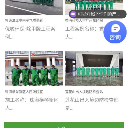
乐寓 深圳市安居乐寓
址：广州市南沙区海滨路
程序；生产车间为优吸总
为深圳安居集团旗下城...
南沙珠江湾江门市蓬江区
可以介绍下你们的产品么
部和全国分支机构生产光
打造酒店室内空气质量新
香港科技大学广州校区除
禾...
触媒、净醛王、祛味剂等
标杆——优吸环保·标杆之
甲醛项目圆满完成
优吸环保·除甲醛工程案
工程案例名称：香港科技
优吸系列产品，保质保量
作：东莞美豪雅致酒店室
内空气治理工程纪实
例...
大...
完成生产任务，确保全国
各分支机构的日常产品需
求。资质优势团队优势分
【东莞美豪雅致酒店】室
学广州校区室内空气治
支优势优吸环保是一棵正
内空气治理项目东莞美豪
理 工程案例地址：广
茁壮成长的树，只要我们
雅致酒店 东莞美豪雅
州南沙区·香港科技大学(广
人人都爱护她、珍惜她、
致酒店是为中高端人士...
州)校区 工程案...
她将越来越枝繁叶茂，终
珠海横琴新区人民法院室
莲花山出入境边防检查站
将会成为一棵参天大树！
内除甲醛空气治理项目
室内除甲醛空气治理项目
施工名称：珠海横琴新区
莲花山出入境边防检查站
优吸环保截止2020年拥有
人...
是...
全国600家网点分支机构。