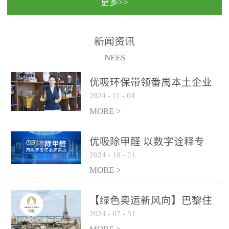
更多>>
民法院室内除甲醛空气治
国家通过设在对外开放口
理项目施工单位：优吸环
岸的出入境边防检查机关
保施工日期：2020年1月珠
（及各出入境边防检查
新闻资讯
海横琴新区人民法院，座
站），依法对出入境人
NEES
落...
员、交通工具...
优吸环保带领番禺本​土企业
2024
-
11
-
04
勇敢破局向“新”
MORE >
优吸除甲醛 以数字诠释专
2024
-
10
-
21
业，尽显除醛品牌实力！
MORE >
【绿色奥运新风向】巴黎住
2024
-
07
-
31
宿风波：优吸环保共建健康