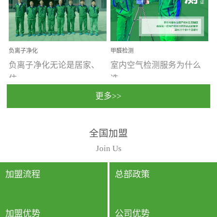
温暖潮湿、营养物质多、
重。汽车的空间范围小，
通风缓慢的空间最易滋生
配件、皮具、装饰多，这
大量霉菌的...
些都是汽...
负离子净化
甲醛检测
负离子净化无论是居家、
室内空气检测服务为什么
住...
选...
更多>>
宿、办公还是各类社会活
择上门检测?☑ 上门检测执
全国加盟
动，人类长时间停留的室
行国家规定的标准检测方
内空间都有整体消毒的需
法，空气采样量准确，检
Join Us
要。因为空间内人流携带
测结果可靠，远胜于其他
的、空气...
检测...
加盟流程
总部政策
加盟优势
公司优势