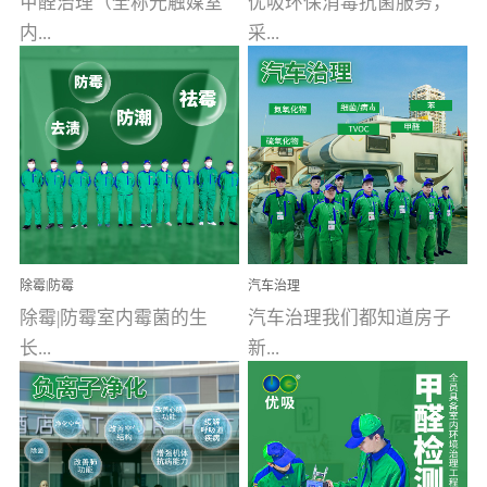
甲醛治理（全称光触媒室
优吸环保消毒抗菌服务，
内...
采...
空气污染净化治理）工业
用行业公认奥维牌消毒
文明的进步，创造了多姿
液，具备杀死人体冠状病
多彩的家居产品和生活情
毒的功效，杀菌率
调，但也带来了以甲醛为
99.99%。相对于传统消毒
首的室内...
液来说，无...
除霉|防霉
汽车治理
除霉|防霉室内霉菌的生
汽车治理我们都知道房子
长...
新...
受温度、湿度、基质养
装修完会有甲醛，其实汽
分、通风四个条件影响，
车的甲醛超标问题更为严