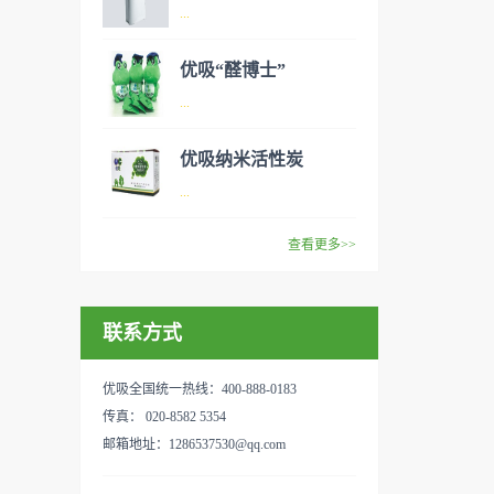
异味、甲醛之类的装修污染、
空气净化器是指能够吸附、分
...
细菌、过敏原等），可快速有
解或转化各种空气污染物（一
效去除挥发性有机物，有效提
般包括PM2.5、粉尘、花粉、
优吸“醛博士”
高空气清洁度的效果。主要功
异味、甲醛之类的装修污染、
空气净化器是指能够吸附、分
...
能：除甲醛/除异味/杀菌应用
细菌、过敏原等），可快速有
解或转化各种空气污染物（一
范围：家庭场所、办公室场
效去除挥发性有机物，有效提
般包括PM2.5、粉尘、花粉、
优吸纳米活性炭
所、使用方法：见产品说明手
高空气清洁度的效果。主要功
异味、甲醛之类的装修污染、
优吸环保的吉祥物是一只叫
...
册
能：除甲醛/除异味/杀菌应用
细菌、过敏原等），可快速有
“醛博士”的可爱青蛙，醛博士
范围：家庭场所、办公室场
效去除挥发性有机物，有效提
在甲醛领域是非常专业的一位
查看更多>>
所、使用方法：见产品说明手
高空气清洁度的效果。主要功
学者，对于甲醛的治理更是了
优吸纳米活性炭，是黑色粉末
册
能：除甲醛/除异味/杀菌应用
如指掌。家里放了“醛博士”可
状或块状、颗粒状、蜂窝状的
范围：家庭场所、办公室场
以辅助净化空气，醛博士一肚
联系方式
无定形碳，也有排列规整的晶
所、使用方法：见产品说明手
子的活性炭具有良好的吸附作
体碳。优吸活性炭具有较强的
册
用。放在车里不仅能装饰更能
吸附性，广泛应用于生产、生
优吸全国统一热线：400-888-0183
减轻车内的烟味或是其他异
活中。主要功能：吸附异味应
传真： 020-8582 5354
味，“醛博士”昭示着优吸在除
用范围：汽车、冰箱、食品
邮箱地址：1286537530@qq.com
甲醛方面的专业性和无可替代
柜、房间、鞋内等使用方法：
性。有博士的团队，才能更好