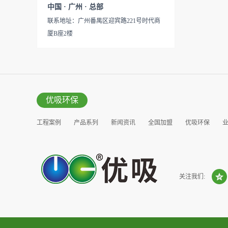
见产品说明手册产品类型：国
中国 · 广州 · 总部
的研发出治理甲醛的产品，而
产
联系地址：广州番禺区迎宾路221号时代商
我们的“醛博士”就担此重任。
厦B座2楼
主要功能：吸附异味应用范
围：室内、车内等使用方法：
见产品说明手册产品类型：国
产
优吸环保
工程案例
产品系列
新闻资讯
全国加盟
优吸环保
营销窗口
关注我们: