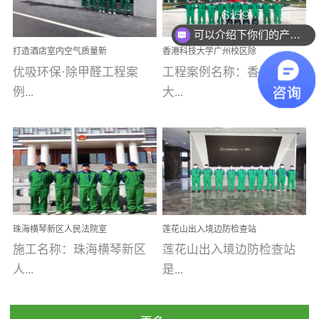
乐寓 深圳市安居乐寓
址：广州市南沙区海滨路
程序；生产车间为优吸总
为深圳安居集团旗下城...
南沙珠江湾江门市蓬江区
可以介绍下你们的产品么
部和全国分支机构生产光
打造酒店室内空气质量新
香港科技大学广州校区除
禾...
触媒、净醛王、祛味剂等
标杆——优吸环保·标杆之
甲醛项目圆满完成
优吸环保·除甲醛工程案
工程案例名称：香港科技
优吸系列产品，保质保量
作：东莞美豪雅致酒店室
内空气治理工程纪实
例...
大...
完成生产任务，确保全国
各分支机构的日常产品需
求。资质优势团队优势分
【东莞美豪雅致酒店】室
学广州校区室内空气治
支优势优吸环保是一棵正
内空气治理项目东莞美豪
理 工程案例地址：广
茁壮成长的树，只要我们
雅致酒店 东莞美豪雅
州南沙区·香港科技大学(广
人人都爱护她、珍惜她、
致酒店是为中高端人士...
州)校区 工程案...
她将越来越枝繁叶茂，终
珠海横琴新区人民法院室
莲花山出入境边防检查站
将会成为一棵参天大树！
内除甲醛空气治理项目
室内除甲醛空气治理项目
施工名称：珠海横琴新区
莲花山出入境边防检查站
优吸环保截止2020年拥有
人...
是...
全国600家网点分支机构。