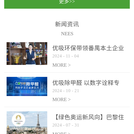
更多>>
民法院室内除甲醛空气治
国家通过设在对外开放口
理项目施工单位：优吸环
岸的出入境边防检查机关
保施工日期：2020年1月珠
（及各出入境边防检查
新闻资讯
海横琴新区人民法院，座
站），依法对出入境人
NEES
落...
员、交通工具...
优吸环保带领番禺本​土企业
2024
-
11
-
04
勇敢破局向“新”
MORE >
优吸除甲醛 以数字诠释专
2024
-
10
-
21
业，尽显除醛品牌实力！
MORE >
【绿色奥运新风向】巴黎住
2024
-
07
-
31
宿风波：优吸环保共建健康