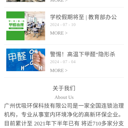
绿色家居
MORE >
学校假期将至 | 教育部办公
2024
-
07
-
10
厅关于加强学校新建校舍室
内空气质量管理通知
MORE >
警惕！高温下甲醛“隐形杀
2024
-
07
-
04
手”来袭，你的家安全吗？
MORE >
关于我们
About Us
广州优吸环保科技有限公司是一家全国连锁治理
机构，专业从事室内环境净化的高新环保企业。
目前累计至 2021年下半年已有 将近710多家分支