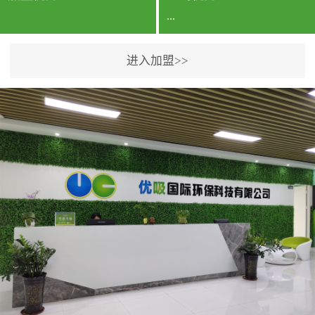
...
进入加盟>>
公司实力香港企业公司、
专利保护优势、双甲资质
企业（“室内环境净化治理
甲级施工资质”“室内环境
污染治理资质等级证
书”）、拥有多名高级《环
境工程高级工程师》室内
空气治理资格认证的治理
人员、掌握室内空气净化
治理实用技术和五项专利
技术、八项计算机软件著
作权登记证书等。研发实
力公司研发团队位于香港