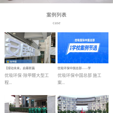
湾仔，有一支拥有高素质
高技能的团队。汇聚了众
案例列表
多的行业专家学者，攻克
case
了众多行业技术难题，并
取得了多项产品技术专利
和多项国家版权局著作
权，获得高新技术企业称
号。生产优势自主生产自
给自足，优吸公司于2015
【绿动未来，启幕新篇
优吸环保中国总部——学
在广州番禺区成功建立产
章】优吸环保中标深圳安
校施工案例(节选)
优吸环保·除甲醛大型工
优吸环保中国总部 施工
品线生产基地，工厂拥有
居乐寓，超大型工装室内
空气治理项目顺利启航，
程...
案...
自动化生产设备和成熟的
匠心筑就健康空间！
生产制作工艺流程。严格
选择源头源材料、严控产
案例【深圳安居乐寓】室
例(学校工装节选)广州南沙
品质量，我们每一批的生
内空气治理项目深圳安居
小学(珠江湾校区)项目地
产产品都经过严格的质检