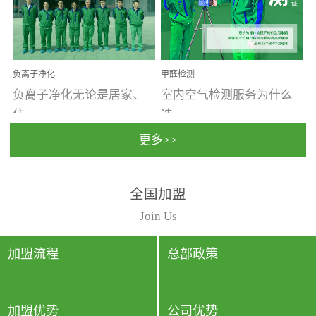
温暖潮湿、营养物质多、
重。汽车的空间范围小，
通风缓慢的空间最易滋生
配件、皮具、装饰多，这
大量霉菌的...
些都是汽...
负离子净化
甲醛检测
负离子净化无论是居家、
室内空气检测服务为什么
住...
选...
更多>>
宿、办公还是各类社会活
择上门检测?☑ 上门检测执
全国加盟
动，人类长时间停留的室
行国家规定的标准检测方
内空间都有整体消毒的需
法，空气采样量准确，检
Join Us
要。因为空间内人流携带
测结果可靠，远胜于其他
的、空气...
检测...
加盟流程
总部政策
加盟优势
公司优势