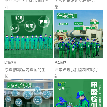
甲醛治理（全称光触媒室
优吸环保消毒抗菌服务，
内...
采...
空气污染净化治理）工业
用行业公认奥维牌消毒
文明的进步，创造了多姿
液，具备杀死人体冠状病
多彩的家居产品和生活情
毒的功效，杀菌率
调，但也带来了以甲醛为
99.99%。相对于传统消毒
首的室内...
液来说，无...
除霉|防霉
汽车治理
除霉|防霉室内霉菌的生
汽车治理我们都知道房子
长...
新...
受温度、湿度、基质养
装修完会有甲醛，其实汽
分、通风四个条件影响，
车的甲醛超标问题更为严