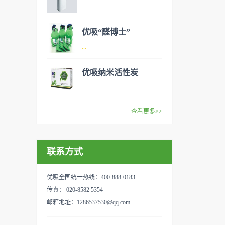
异味、甲醛之类的装修污染、
空气净化器是指能够吸附、分
...
细菌、过敏原等），可快速有
解或转化各种空气污染物（一
效去除挥发性有机物，有效提
般包括PM2.5、粉尘、花粉、
优吸“醛博士”
高空气清洁度的效果。主要功
异味、甲醛之类的装修污染、
空气净化器是指能够吸附、分
...
能：除甲醛/除异味/杀菌应用
细菌、过敏原等），可快速有
解或转化各种空气污染物（一
范围：家庭场所、办公室场
效去除挥发性有机物，有效提
般包括PM2.5、粉尘、花粉、
优吸纳米活性炭
所、使用方法：见产品说明手
高空气清洁度的效果。主要功
异味、甲醛之类的装修污染、
优吸环保的吉祥物是一只叫
...
册
能：除甲醛/除异味/杀菌应用
细菌、过敏原等），可快速有
“醛博士”的可爱青蛙，醛博士
范围：家庭场所、办公室场
效去除挥发性有机物，有效提
在甲醛领域是非常专业的一位
查看更多>>
所、使用方法：见产品说明手
高空气清洁度的效果。主要功
学者，对于甲醛的治理更是了
优吸纳米活性炭，是黑色粉末
册
能：除甲醛/除异味/杀菌应用
如指掌。家里放了“醛博士”可
状或块状、颗粒状、蜂窝状的
范围：家庭场所、办公室场
以辅助净化空气，醛博士一肚
联系方式
无定形碳，也有排列规整的晶
所、使用方法：见产品说明手
子的活性炭具有良好的吸附作
体碳。优吸活性炭具有较强的
册
用。放在车里不仅能装饰更能
吸附性，广泛应用于生产、生
优吸全国统一热线：400-888-0183
减轻车内的烟味或是其他异
活中。主要功能：吸附异味应
传真： 020-8582 5354
味，“醛博士”昭示着优吸在除
用范围：汽车、冰箱、食品
邮箱地址：1286537530@qq.com
甲醛方面的专业性和无可替代
柜、房间、鞋内等使用方法：
性。有博士的团队，才能更好