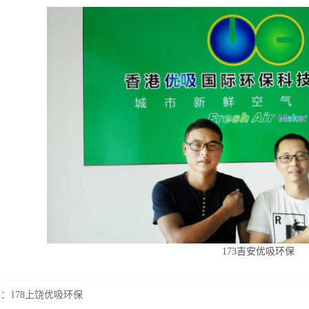
173吉安优吸环保
篇：
178上饶优吸环保