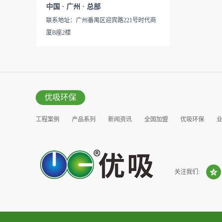
见产品说明手册产品类型：国
中国 · 广州 · 总部
的研发出治理甲醛的产品，而
产
联系地址：广州番禺区迎宾路221号时代商
我们的“醛博士”就担此重任。
厦B座2楼
主要功能：吸附异味应用范
围：室内、车内等使用方法：
见产品说明手册产品类型：国
产
优吸环保
工程案例
产品系列
新闻资讯
全国加盟
优吸环保
营销窗口
关注我们: