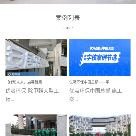
湾仔，有一支拥有高素质
高技能的团队。汇聚了众
案例列表
多的行业专家学者，攻克
case
了众多行业技术难题，并
取得了多项产品技术专利
和多项国家版权局著作
权，获得高新技术企业称
号。生产优势自主生产自
给自足，优吸公司于2015
【绿动未来，启幕新篇
优吸环保中国总部——学
在广州番禺区成功建立产
章】优吸环保中标深圳安
校施工案例(节选)
优吸环保·除甲醛大型工
优吸环保中国总部 施工
品线生产基地，工厂拥有
居乐寓，超大型工装室内
空气治理项目顺利启航，
程...
案...
自动化生产设备和成熟的
匠心筑就健康空间！
生产制作工艺流程。严格
选择源头源材料、严控产
案例【深圳安居乐寓】室
例(学校工装节选)广州南沙
品质量，我们每一批的生
内空气治理项目深圳安居
小学(珠江湾校区)项目地
产产品都经过严格的质检