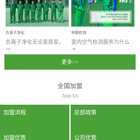
温暖潮湿、营养物质多、
重。汽车的空间范围小，
通风缓慢的空间最易滋生
配件、皮具、装饰多，这
大量霉菌的...
些都是汽...
负离子净化
甲醛检测
负离子净化无论是居家、
室内空气检测服务为什么
住...
选...
更多>>
宿、办公还是各类社会活
择上门检测?☑ 上门检测执
全国加盟
动，人类长时间停留的室
行国家规定的标准检测方
内空间都有整体消毒的需
法，空气采样量准确，检
Join Us
要。因为空间内人流携带
测结果可靠，远胜于其他
的、空气...
检测...
加盟流程
总部政策
加盟优势
公司优势