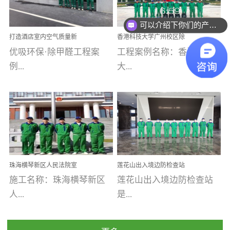
乐寓 深圳市安居乐寓
址：广州市南沙区海滨路
程序；生产车间为优吸总
为深圳安居集团旗下城...
南沙珠江湾江门市蓬江区
可以介绍下你们的产品么
部和全国分支机构生产光
打造酒店室内空气质量新
香港科技大学广州校区除
禾...
触媒、净醛王、祛味剂等
标杆——优吸环保·标杆之
甲醛项目圆满完成
优吸环保·除甲醛工程案
工程案例名称：香港科技
优吸系列产品，保质保量
作：东莞美豪雅致酒店室
内空气治理工程纪实
例...
大...
完成生产任务，确保全国
各分支机构的日常产品需
求。资质优势团队优势分
【东莞美豪雅致酒店】室
学广州校区室内空气治
支优势优吸环保是一棵正
内空气治理项目东莞美豪
理 工程案例地址：广
茁壮成长的树，只要我们
雅致酒店 东莞美豪雅
州南沙区·香港科技大学(广
人人都爱护她、珍惜她、
致酒店是为中高端人士...
州)校区 工程案...
她将越来越枝繁叶茂，终
珠海横琴新区人民法院室
莲花山出入境边防检查站
将会成为一棵参天大树！
内除甲醛空气治理项目
室内除甲醛空气治理项目
施工名称：珠海横琴新区
莲花山出入境边防检查站
优吸环保截止2020年拥有
人...
是...
全国600家网点分支机构。