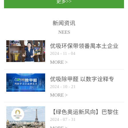
更多>>
民法院室内除甲醛空气治
国家通过设在对外开放口
理项目施工单位：优吸环
岸的出入境边防检查机关
保施工日期：2020年1月珠
（及各出入境边防检查
新闻资讯
海横琴新区人民法院，座
站），依法对出入境人
NEES
落...
员、交通工具...
优吸环保带领番禺本​土企业
2024
-
11
-
04
勇敢破局向“新”
MORE >
优吸除甲醛 以数字诠释专
2024
-
10
-
21
业，尽显除醛品牌实力！
MORE >
【绿色奥运新风向】巴黎住
2024
-
07
-
31
宿风波：优吸环保共建健康