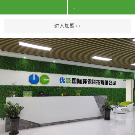
...
进入加盟>>
公司实力香港企业公司、
专利保护优势、双甲资质
企业（“室内环境净化治理
甲级施工资质”“室内环境
污染治理资质等级证
书”）、拥有多名高级《环
境工程高级工程师》室内
空气治理资格认证的治理
人员、掌握室内空气净化
治理实用技术和五项专利
技术、八项计算机软件著
作权登记证书等。研发实
力公司研发团队位于香港