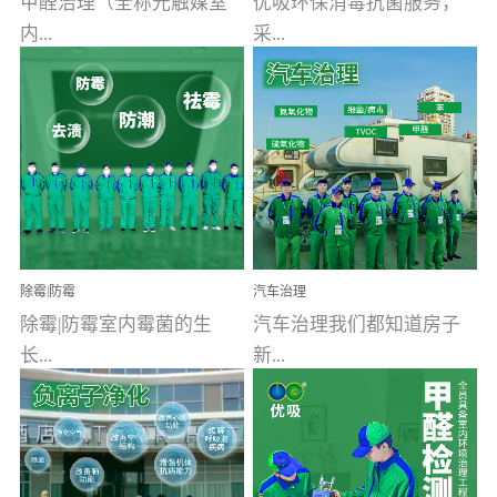
甲醛治理（全称光触媒室
优吸环保消毒抗菌服务，
内...
采...
空气污染净化治理）工业
用行业公认奥维牌消毒
文明的进步，创造了多姿
液，具备杀死人体冠状病
多彩的家居产品和生活情
毒的功效，杀菌率
调，但也带来了以甲醛为
99.99%。相对于传统消毒
首的室内...
液来说，无...
除霉|防霉
汽车治理
除霉|防霉室内霉菌的生
汽车治理我们都知道房子
长...
新...
受温度、湿度、基质养
装修完会有甲醛，其实汽
分、通风四个条件影响，
车的甲醛超标问题更为严