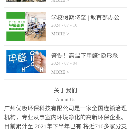
绿色家居
MORE >
学校假期将至 | 教育部办公
2024
-
07
-
10
厅关于加强学校新建校舍室
内空气质量管理通知
MORE >
警惕！高温下甲醛“隐形杀
2024
-
07
-
04
手”来袭，你的家安全吗？
MORE >
关于我们
About Us
广州优吸环保科技有限公司是一家全国连锁治理
机构，专业从事室内环境净化的高新环保企业。
目前累计至 2021年下半年已有 将近710多家分支