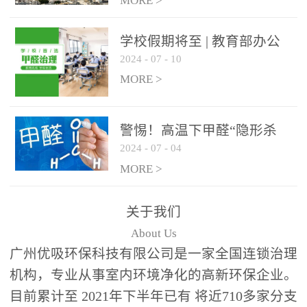
绿色家居
MORE >
学校假期将至 | 教育部办公
2024
-
07
-
10
厅关于加强学校新建校舍室
内空气质量管理通知
MORE >
警惕！高温下甲醛“隐形杀
2024
-
07
-
04
手”来袭，你的家安全吗？
MORE >
关于我们
About Us
广州优吸环保科技有限公司是一家全国连锁治理
机构，专业从事室内环境净化的高新环保企业。
目前累计至 2021年下半年已有 将近710多家分支