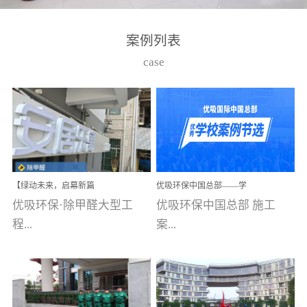
湾仔，有一支拥有高素质
高技能的团队。汇聚了众
案例列表
多的行业专家学者，攻克
case
了众多行业技术难题，并
取得了多项产品技术专利
和多项国家版权局著作
权，获得高新技术企业称
号。生产优势自主生产自
给自足，优吸公司于2015
【绿动未来，启幕新篇
优吸环保中国总部——学
在广州番禺区成功建立产
章】优吸环保中标深圳安
校施工案例(节选)
优吸环保·除甲醛大型工
优吸环保中国总部 施工
品线生产基地，工厂拥有
居乐寓，超大型工装室内
空气治理项目顺利启航，
程...
案...
自动化生产设备和成熟的
匠心筑就健康空间！
生产制作工艺流程。严格
选择源头源材料、严控产
案例【深圳安居乐寓】室
例(学校工装节选)广州南沙
品质量，我们每一批的生
内空气治理项目深圳安居
小学(珠江湾校区)项目地
产产品都经过严格的质检