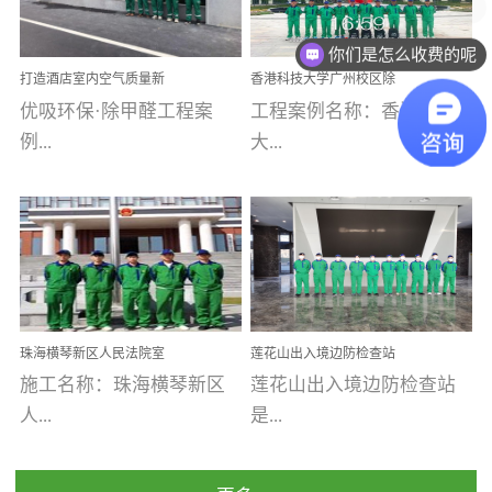
乐寓 深圳市安居乐寓
址：广州市南沙区海滨路
程序；生产车间为优吸总
为深圳安居集团旗下城...
南沙珠江湾江门市蓬江区
你们是怎么收费的呢
部和全国分支机构生产光
打造酒店室内空气质量新
香港科技大学广州校区除
禾...
触媒、净醛王、祛味剂等
标杆——优吸环保·标杆之
甲醛项目圆满完成
优吸环保·除甲醛工程案
工程案例名称：香港科技
优吸系列产品，保质保量
作：东莞美豪雅致酒店室
内空气治理工程纪实
例...
大...
完成生产任务，确保全国
各分支机构的日常产品需
求。资质优势团队优势分
【东莞美豪雅致酒店】室
学广州校区室内空气治
支优势优吸环保是一棵正
内空气治理项目东莞美豪
理 工程案例地址：广
茁壮成长的树，只要我们
雅致酒店 东莞美豪雅
州南沙区·香港科技大学(广
人人都爱护她、珍惜她、
致酒店是为中高端人士...
州)校区 工程案...
她将越来越枝繁叶茂，终
珠海横琴新区人民法院室
莲花山出入境边防检查站
将会成为一棵参天大树！
内除甲醛空气治理项目
室内除甲醛空气治理项目
施工名称：珠海横琴新区
莲花山出入境边防检查站
优吸环保截止2020年拥有
人...
是...
全国600家网点分支机构。