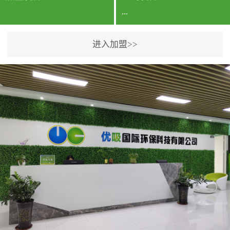
...
进入加盟>>
公司实力香港企业公司、
专利保护优势、双甲资质
企业（“室内环境净化治理
甲级施工资质”“室内环境
污染治理资质等级证
书”）、拥有多名高级《环
境工程高级工程师》室内
空气治理资格认证的治理
人员、掌握室内空气净化
治理实用技术和五项专利
技术、八项计算机软件著
作权登记证书等。研发实
力公司研发团队位于香港