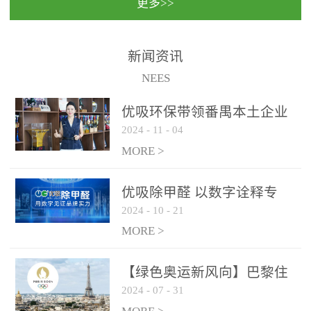
更多>>
民法院室内除甲醛空气治
国家通过设在对外开放口
理项目施工单位：优吸环
岸的出入境边防检查机关
保施工日期：2020年1月珠
（及各出入境边防检查
新闻资讯
海横琴新区人民法院，座
站），依法对出入境人
NEES
落...
员、交通工具...
优吸环保带领番禺本​土企业
2024
-
11
-
04
勇敢破局向“新”
MORE >
优吸除甲醛 以数字诠释专
2024
-
10
-
21
业，尽显除醛品牌实力！
MORE >
【绿色奥运新风向】巴黎住
2024
-
07
-
31
宿风波：优吸环保共建健康