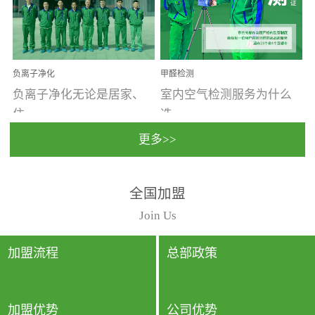
温暖潮湿、营养物质多、
重。汽车的空间范围小，
通风缓慢的空间最易滋生
配件、皮具、装饰多，这
大量霉菌的...
些都是汽...
负离子净化
甲醛检测
负离子净化无论是居家、
室内空气检测服务为什么
住...
选...
更多>>
宿、办公还是各类社会活
择上门检测?☑ 上门检测执
全国加盟
动，人类长时间停留的室
行国家规定的标准检测方
内空间都有整体消毒的需
法，空气采样量准确，检
Join Us
要。因为空间内人流携带
测结果可靠，远胜于其他
的、空气...
检测...
加盟流程
总部政策
加盟优势
公司优势