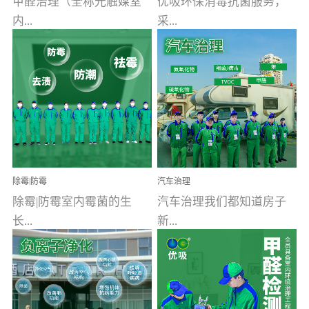
甲醛治理（全称光触媒室
优吸环保消毒抗菌服务，
内...
采...
空气污染净化治理）工业
用行业公认奥维牌消毒
文明的进步，创造了多姿
液，具备杀死人体冠状病
多彩的家居产品和生活情
毒的功效，杀菌率
调，但也带来了以甲醛为
99.99%。相对于传统消毒
首的室内...
液来说，无...
除霉|防霉
汽车治理
除霉|防霉室内霉菌的生
汽车治理我们都知道房子
长...
新...
受温度、湿度、基质养
装修完会有甲醛，其实汽
分、通风四个条件影响，
车的甲醛超标问题更为严