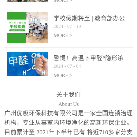
绿色家居
MORE >
学校假期将至 | 教育部办公
2024
-
07
-
10
厅关于加强学校新建校舍室
内空气质量管理通知
MORE >
警惕！高温下甲醛“隐形杀
2024
-
07
-
04
手”来袭，你的家安全吗？
MORE >
关于我们
About Us
广州优吸环保科技有限公司是一家全国连锁治理
机构，专业从事室内环境净化的高新环保企业。
目前累计至 2021年下半年已有 将近710多家分支