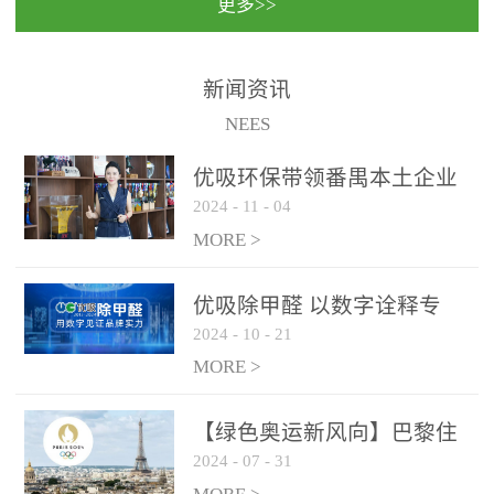
更多>>
民法院室内除甲醛空气治
国家通过设在对外开放口
理项目施工单位：优吸环
岸的出入境边防检查机关
保施工日期：2020年1月珠
（及各出入境边防检查
新闻资讯
海横琴新区人民法院，座
站），依法对出入境人
NEES
落...
员、交通工具...
优吸环保带领番禺本​土企业
2024
-
11
-
04
勇敢破局向“新”
MORE >
优吸除甲醛 以数字诠释专
2024
-
10
-
21
业，尽显除醛品牌实力！
MORE >
【绿色奥运新风向】巴黎住
2024
-
07
-
31
宿风波：优吸环保共建健康