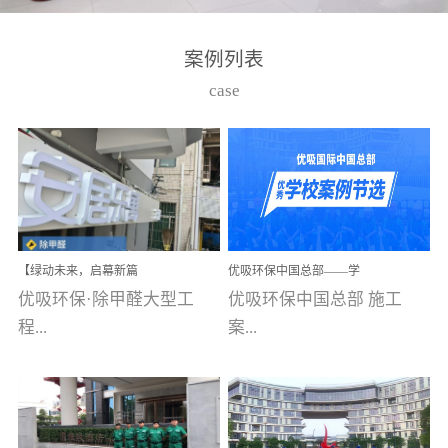
湾仔，有一支拥有高素质
高技能的团队。汇聚了众
案例列表
多的行业专家学者，攻克
case
了众多行业技术难题，并
取得了多项产品技术专利
和多项国家版权局著作
权，获得高新技术企业称
号。生产优势自主生产自
给自足，优吸公司于2015
【绿动未来，启幕新篇
优吸环保中国总部——学
在广州番禺区成功建立产
章】优吸环保中标深圳安
校施工案例(节选)
优吸环保·除甲醛大型工
优吸环保中国总部 施工
品线生产基地，工厂拥有
居乐寓，超大型工装室内
空气治理项目顺利启航，
程...
案...
自动化生产设备和成熟的
匠心筑就健康空间！
生产制作工艺流程。严格
选择源头源材料、严控产
案例【深圳安居乐寓】室
例(学校工装节选)广州南沙
品质量，我们每一批的生
内空气治理项目深圳安居
小学(珠江湾校区)项目地
产产品都经过严格的质检