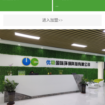
...
进入加盟>>
公司实力香港企业公司、
专利保护优势、双甲资质
企业（“室内环境净化治理
甲级施工资质”“室内环境
污染治理资质等级证
书”）、拥有多名高级《环
境工程高级工程师》室内
空气治理资格认证的治理
人员、掌握室内空气净化
治理实用技术和五项专利
技术、八项计算机软件著
作权登记证书等。研发实
力公司研发团队位于香港