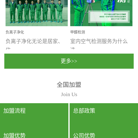
温暖潮湿、营养物质多、
重。汽车的空间范围小，
通风缓慢的空间最易滋生
配件、皮具、装饰多，这
大量霉菌的...
些都是汽...
负离子净化
甲醛检测
负离子净化无论是居家、
室内空气检测服务为什么
住...
选...
更多>>
宿、办公还是各类社会活
择上门检测?☑ 上门检测执
全国加盟
动，人类长时间停留的室
行国家规定的标准检测方
内空间都有整体消毒的需
法，空气采样量准确，检
Join Us
要。因为空间内人流携带
测结果可靠，远胜于其他
的、空气...
检测...
加盟流程
总部政策
加盟优势
公司优势