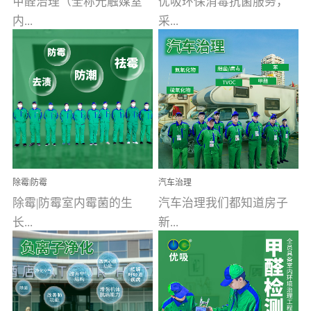
甲醛治理（全称光触媒室
优吸环保消毒抗菌服务，
内...
采...
空气污染净化治理）工业
用行业公认奥维牌消毒
文明的进步，创造了多姿
液，具备杀死人体冠状病
多彩的家居产品和生活情
毒的功效，杀菌率
调，但也带来了以甲醛为
99.99%。相对于传统消毒
首的室内...
液来说，无...
除霉|防霉
汽车治理
除霉|防霉室内霉菌的生
汽车治理我们都知道房子
长...
新...
受温度、湿度、基质养
装修完会有甲醛，其实汽
分、通风四个条件影响，
车的甲醛超标问题更为严