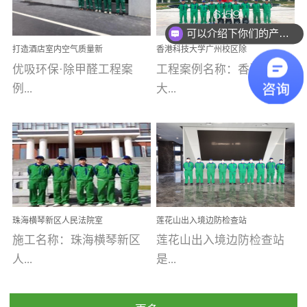
乐寓 深圳市安居乐寓
址：广州市南沙区海滨路
程序；生产车间为优吸总
为深圳安居集团旗下城...
南沙珠江湾江门市蓬江区
可以介绍下你们的产品么
部和全国分支机构生产光
打造酒店室内空气质量新
香港科技大学广州校区除
禾...
触媒、净醛王、祛味剂等
标杆——优吸环保·标杆之
甲醛项目圆满完成
优吸环保·除甲醛工程案
工程案例名称：香港科技
优吸系列产品，保质保量
作：东莞美豪雅致酒店室
内空气治理工程纪实
例...
大...
完成生产任务，确保全国
各分支机构的日常产品需
求。资质优势团队优势分
【东莞美豪雅致酒店】室
学广州校区室内空气治
支优势优吸环保是一棵正
内空气治理项目东莞美豪
理 工程案例地址：广
茁壮成长的树，只要我们
雅致酒店 东莞美豪雅
州南沙区·香港科技大学(广
人人都爱护她、珍惜她、
致酒店是为中高端人士...
州)校区 工程案...
她将越来越枝繁叶茂，终
珠海横琴新区人民法院室
莲花山出入境边防检查站
将会成为一棵参天大树！
内除甲醛空气治理项目
室内除甲醛空气治理项目
施工名称：珠海横琴新区
莲花山出入境边防检查站
优吸环保截止2020年拥有
人...
是...
全国600家网点分支机构。