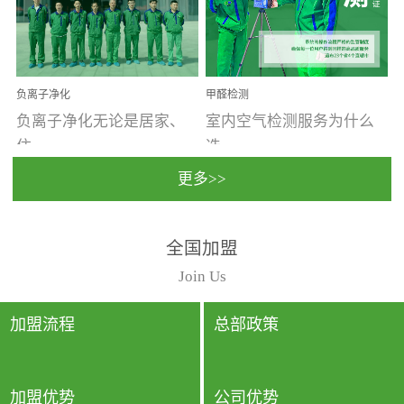
温暖潮湿、营养物质多、
重。汽车的空间范围小，
通风缓慢的空间最易滋生
配件、皮具、装饰多，这
大量霉菌的...
些都是汽...
负离子净化
甲醛检测
负离子净化无论是居家、
室内空气检测服务为什么
住...
选...
更多>>
宿、办公还是各类社会活
择上门检测?☑ 上门检测执
全国加盟
动，人类长时间停留的室
行国家规定的标准检测方
内空间都有整体消毒的需
法，空气采样量准确，检
Join Us
要。因为空间内人流携带
测结果可靠，远胜于其他
的、空气...
检测...
加盟流程
总部政策
加盟优势
公司优势