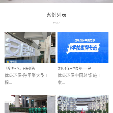
湾仔，有一支拥有高素质
高技能的团队。汇聚了众
案例列表
多的行业专家学者，攻克
case
了众多行业技术难题，并
取得了多项产品技术专利
和多项国家版权局著作
权，获得高新技术企业称
号。生产优势自主生产自
给自足，优吸公司于2015
【绿动未来，启幕新篇
优吸环保中国总部——学
在广州番禺区成功建立产
章】优吸环保中标深圳安
校施工案例(节选)
优吸环保·除甲醛大型工
优吸环保中国总部 施工
品线生产基地，工厂拥有
居乐寓，超大型工装室内
空气治理项目顺利启航，
程...
案...
自动化生产设备和成熟的
匠心筑就健康空间！
生产制作工艺流程。严格
选择源头源材料、严控产
案例【深圳安居乐寓】室
例(学校工装节选)广州南沙
品质量，我们每一批的生
内空气治理项目深圳安居
小学(珠江湾校区)项目地
产产品都经过严格的质检