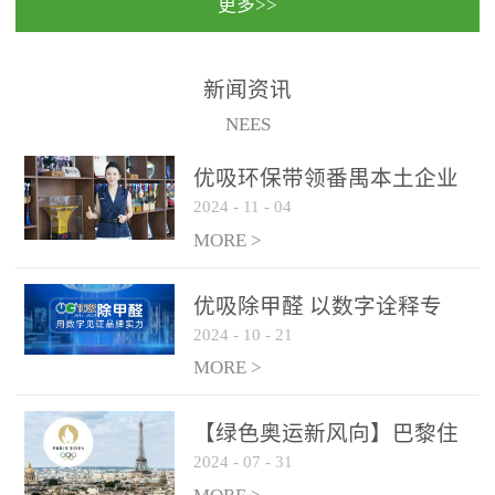
更多>>
民法院室内除甲醛空气治
国家通过设在对外开放口
理项目施工单位：优吸环
岸的出入境边防检查机关
保施工日期：2020年1月珠
（及各出入境边防检查
新闻资讯
海横琴新区人民法院，座
站），依法对出入境人
NEES
落...
员、交通工具...
优吸环保带领番禺本​土企业
2024
-
11
-
04
勇敢破局向“新”
MORE >
优吸除甲醛 以数字诠释专
2024
-
10
-
21
业，尽显除醛品牌实力！
MORE >
【绿色奥运新风向】巴黎住
2024
-
07
-
31
宿风波：优吸环保共建健康