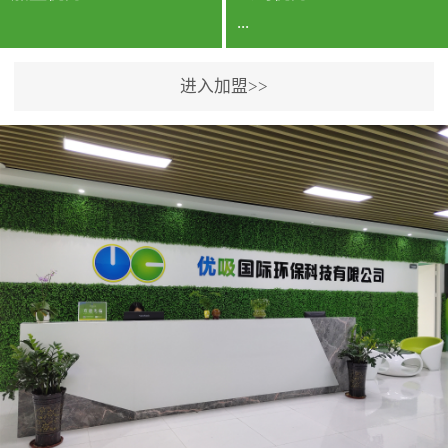
...
进入加盟>>
公司实力香港企业公司、
专利保护优势、双甲资质
企业（“室内环境净化治理
甲级施工资质”“室内环境
污染治理资质等级证
书”）、拥有多名高级《环
境工程高级工程师》室内
空气治理资格认证的治理
人员、掌握室内空气净化
治理实用技术和五项专利
技术、八项计算机软件著
作权登记证书等。研发实
力公司研发团队位于香港