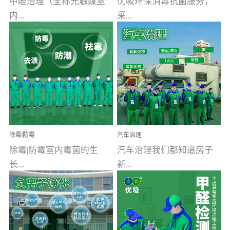
甲醛治理（全称光触媒室
优吸环保消毒抗菌服务，
内...
采...
空气污染净化治理）工业
用行业公认奥维牌消毒
文明的进步，创造了多姿
液，具备杀死人体冠状病
多彩的家居产品和生活情
毒的功效，杀菌率
调，但也带来了以甲醛为
99.99%。相对于传统消毒
首的室内...
液来说，无...
除霉|防霉
汽车治理
除霉|防霉室内霉菌的生
汽车治理我们都知道房子
长...
新...
受温度、湿度、基质养
装修完会有甲醛，其实汽
分、通风四个条件影响，
车的甲醛超标问题更为严