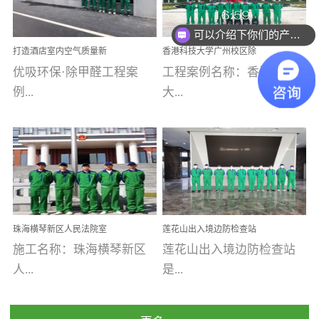
乐寓 深圳市安居乐寓
址：广州市南沙区海滨路
程序；生产车间为优吸总
为深圳安居集团旗下城...
南沙珠江湾江门市蓬江区
可以介绍下你们的产品么
部和全国分支机构生产光
打造酒店室内空气质量新
香港科技大学广州校区除
禾...
触媒、净醛王、祛味剂等
标杆——优吸环保·标杆之
甲醛项目圆满完成
优吸环保·除甲醛工程案
工程案例名称：香港科技
优吸系列产品，保质保量
作：东莞美豪雅致酒店室
内空气治理工程纪实
例...
大...
完成生产任务，确保全国
各分支机构的日常产品需
求。资质优势团队优势分
【东莞美豪雅致酒店】室
学广州校区室内空气治
支优势优吸环保是一棵正
内空气治理项目东莞美豪
理 工程案例地址：广
茁壮成长的树，只要我们
雅致酒店 东莞美豪雅
州南沙区·香港科技大学(广
人人都爱护她、珍惜她、
致酒店是为中高端人士...
州)校区 工程案...
她将越来越枝繁叶茂，终
珠海横琴新区人民法院室
莲花山出入境边防检查站
将会成为一棵参天大树！
内除甲醛空气治理项目
室内除甲醛空气治理项目
施工名称：珠海横琴新区
莲花山出入境边防检查站
优吸环保截止2020年拥有
人...
是...
全国600家网点分支机构。