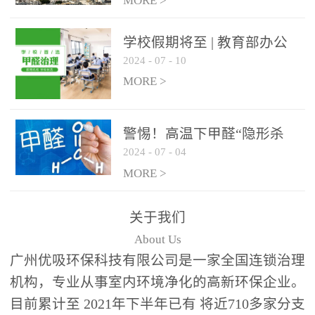
绿色家居
MORE >
学校假期将至 | 教育部办公
2024
-
07
-
10
厅关于加强学校新建校舍室
内空气质量管理通知
MORE >
警惕！高温下甲醛“隐形杀
2024
-
07
-
04
手”来袭，你的家安全吗？
MORE >
关于我们
About Us
广州优吸环保科技有限公司是一家全国连锁治理
机构，专业从事室内环境净化的高新环保企业。
目前累计至 2021年下半年已有 将近710多家分支