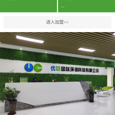
...
进入加盟>>
公司实力香港企业公司、
专利保护优势、双甲资质
企业（“室内环境净化治理
甲级施工资质”“室内环境
污染治理资质等级证
书”）、拥有多名高级《环
境工程高级工程师》室内
空气治理资格认证的治理
人员、掌握室内空气净化
治理实用技术和五项专利
技术、八项计算机软件著
作权登记证书等。研发实
力公司研发团队位于香港