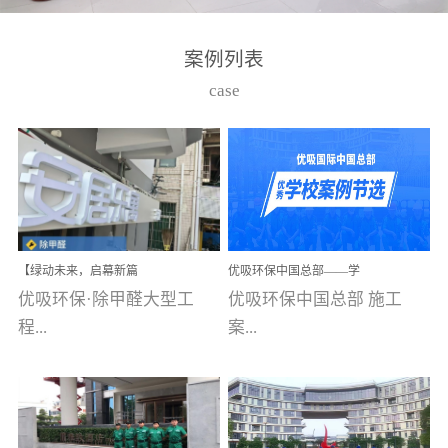
湾仔，有一支拥有高素质
高技能的团队。汇聚了众
案例列表
多的行业专家学者，攻克
case
了众多行业技术难题，并
取得了多项产品技术专利
和多项国家版权局著作
权，获得高新技术企业称
号。生产优势自主生产自
给自足，优吸公司于2015
【绿动未来，启幕新篇
优吸环保中国总部——学
在广州番禺区成功建立产
章】优吸环保中标深圳安
校施工案例(节选)
优吸环保·除甲醛大型工
优吸环保中国总部 施工
品线生产基地，工厂拥有
居乐寓，超大型工装室内
空气治理项目顺利启航，
程...
案...
自动化生产设备和成熟的
匠心筑就健康空间！
生产制作工艺流程。严格
选择源头源材料、严控产
案例【深圳安居乐寓】室
例(学校工装节选)广州南沙
品质量，我们每一批的生
内空气治理项目深圳安居
小学(珠江湾校区)项目地
产产品都经过严格的质检