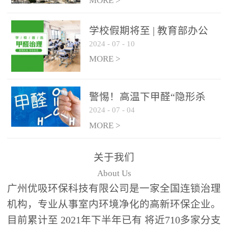
绿色家居
MORE >
学校假期将至 | 教育部办公
2024
-
07
-
10
厅关于加强学校新建校舍室
内空气质量管理通知
MORE >
警惕！高温下甲醛“隐形杀
2024
-
07
-
04
手”来袭，你的家安全吗？
MORE >
关于我们
About Us
广州优吸环保科技有限公司是一家全国连锁治理
机构，专业从事室内环境净化的高新环保企业。
目前累计至 2021年下半年已有 将近710多家分支