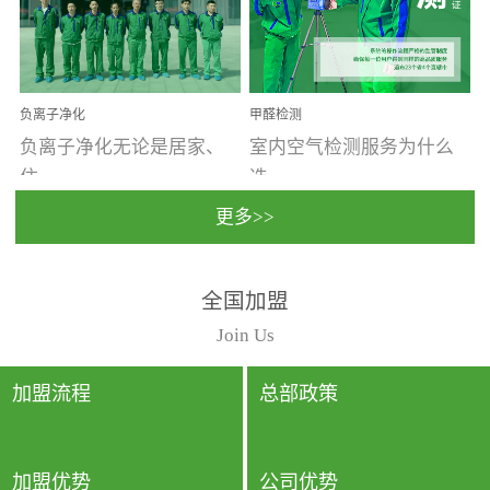
温暖潮湿、营养物质多、
重。汽车的空间范围小，
通风缓慢的空间最易滋生
配件、皮具、装饰多，这
大量霉菌的...
些都是汽...
负离子净化
甲醛检测
负离子净化无论是居家、
室内空气检测服务为什么
住...
选...
更多>>
宿、办公还是各类社会活
择上门检测?☑ 上门检测执
全国加盟
动，人类长时间停留的室
行国家规定的标准检测方
内空间都有整体消毒的需
法，空气采样量准确，检
Join Us
要。因为空间内人流携带
测结果可靠，远胜于其他
的、空气...
检测...
加盟流程
总部政策
加盟优势
公司优势