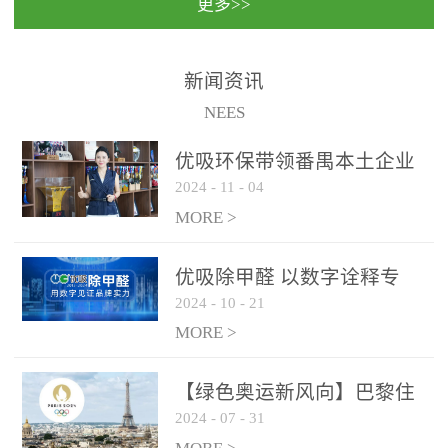
更多>>
民法院室内除甲醛空气治
国家通过设在对外开放口
理项目施工单位：优吸环
岸的出入境边防检查机关
保施工日期：2020年1月珠
（及各出入境边防检查
新闻资讯
海横琴新区人民法院，座
站），依法对出入境人
NEES
落...
员、交通工具...
优吸环保带领番禺本​土企业
2024
-
11
-
04
勇敢破局向“新”
MORE >
优吸除甲醛 以数字诠释专
2024
-
10
-
21
业，尽显除醛品牌实力！
MORE >
【绿色奥运新风向】巴黎住
2024
-
07
-
31
宿风波：优吸环保共建健康