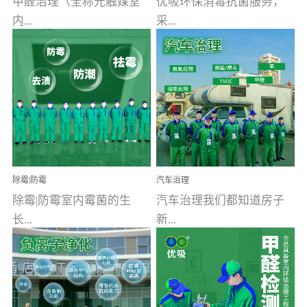
甲醛治理（全称光触媒室
优吸环保消毒抗菌服务，
内...
采...
空气污染净化治理）工业
用行业公认奥维牌消毒
文明的进步，创造了多姿
液，具备杀死人体冠状病
多彩的家居产品和生活情
毒的功效，杀菌率
调，但也带来了以甲醛为
99.99%。相对于传统消毒
首的室内...
液来说，无...
除霉|防霉
汽车治理
除霉|防霉室内霉菌的生
汽车治理我们都知道房子
长...
新...
受温度、湿度、基质养
装修完会有甲醛，其实汽
分、通风四个条件影响，
车的甲醛超标问题更为严