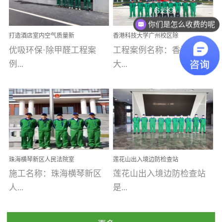
乐寓 深圳市安居乐寓
址：广州市南沙区海滨路
程序；生产车间为优吸总
为深圳安居集团旗下城...
南沙珠江湾江门市蓬江区
你们是怎么收费的呢
部和全国分支机构生产光
打造酒店室内空气质量新
香港科技大学广州校区除
禾...
触媒、净醛王、祛味剂等
标杆——优吸环保·标杆之
甲醛项目圆满完成
优吸环保·除甲醛工程案
工程案例名称：香港科技
优吸系列产品，保质保量
作：东莞美豪雅致酒店室
内空气治理工程纪实
例...
大...
完成生产任务，确保全国
各分支机构的日常产品需
求。资质优势团队优势分
【东莞美豪雅致酒店】室
学广州校区室内空气治
支优势优吸环保是一棵正
内空气治理项目东莞美豪
理 工程案例地址：广
茁壮成长的树，只要我们
雅致酒店 东莞美豪雅
州南沙区·香港科技大学(广
人人都爱护她、珍惜她、
致酒店是为中高端人士...
州)校区 工程案...
她将越来越枝繁叶茂，终
珠海横琴新区人民法院室
莲花山出入境边防检查站
将会成为一棵参天大树！
内除甲醛空气治理项目
室内除甲醛空气治理项目
施工名称：珠海横琴新区
莲花山出入境边防检查站
优吸环保截止2020年拥有
人...
是...
全国600家网点分支机构。