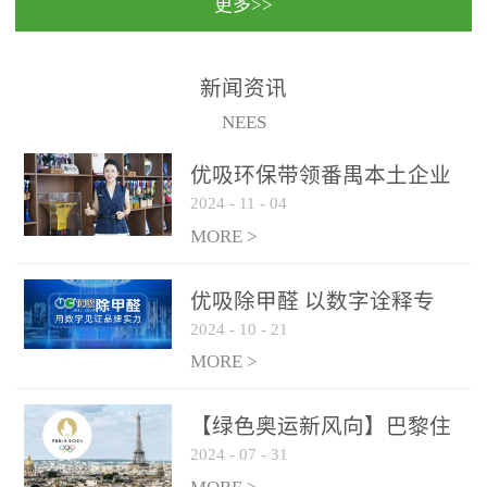
更多>>
民法院室内除甲醛空气治
国家通过设在对外开放口
理项目施工单位：优吸环
岸的出入境边防检查机关
保施工日期：2020年1月珠
（及各出入境边防检查
新闻资讯
海横琴新区人民法院，座
站），依法对出入境人
NEES
落...
员、交通工具...
优吸环保带领番禺本​土企业
2024
-
11
-
04
勇敢破局向“新”
MORE >
优吸除甲醛 以数字诠释专
2024
-
10
-
21
业，尽显除醛品牌实力！
MORE >
【绿色奥运新风向】巴黎住
2024
-
07
-
31
宿风波：优吸环保共建健康