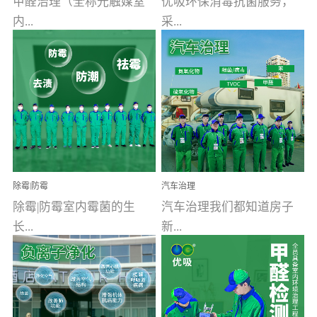
甲醛治理（全称光触媒室
优吸环保消毒抗菌服务，
内...
采...
空气污染净化治理）工业
用行业公认奥维牌消毒
文明的进步，创造了多姿
液，具备杀死人体冠状病
多彩的家居产品和生活情
毒的功效，杀菌率
调，但也带来了以甲醛为
99.99%。相对于传统消毒
首的室内...
液来说，无...
除霉|防霉
汽车治理
除霉|防霉室内霉菌的生
汽车治理我们都知道房子
长...
新...
受温度、湿度、基质养
装修完会有甲醛，其实汽
分、通风四个条件影响，
车的甲醛超标问题更为严