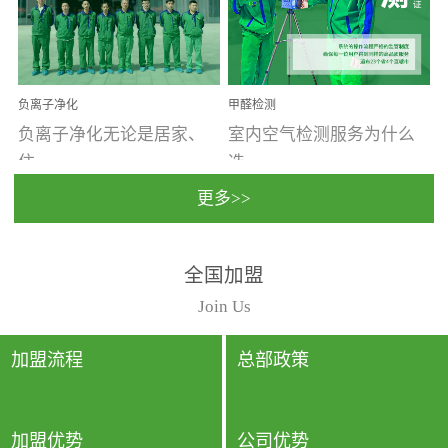
温暖潮湿、营养物质多、
重。汽车的空间范围小，
通风缓慢的空间最易滋生
配件、皮具、装饰多，这
大量霉菌的...
些都是汽...
负离子净化
甲醛检测
负离子净化无论是居家、
室内空气检测服务为什么
住...
选...
更多>>
宿、办公还是各类社会活
择上门检测?☑ 上门检测执
全国加盟
动，人类长时间停留的室
行国家规定的标准检测方
内空间都有整体消毒的需
法，空气采样量准确，检
Join Us
要。因为空间内人流携带
测结果可靠，远胜于其他
的、空气...
检测...
加盟流程
总部政策
加盟优势
公司优势