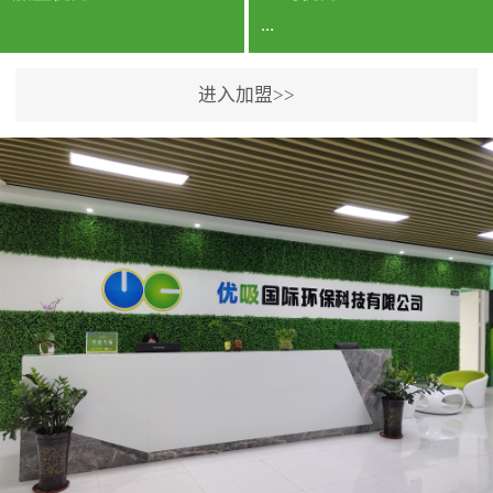
...
进入加盟>>
公司实力香港企业公司、
专利保护优势、双甲资质
企业（“室内环境净化治理
甲级施工资质”“室内环境
污染治理资质等级证
书”）、拥有多名高级《环
境工程高级工程师》室内
空气治理资格认证的治理
人员、掌握室内空气净化
治理实用技术和五项专利
技术、八项计算机软件著
作权登记证书等。研发实
力公司研发团队位于香港