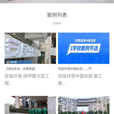
湾仔，有一支拥有高素质
高技能的团队。汇聚了众
案例列表
多的行业专家学者，攻克
case
了众多行业技术难题，并
取得了多项产品技术专利
和多项国家版权局著作
权，获得高新技术企业称
号。生产优势自主生产自
给自足，优吸公司于2015
【绿动未来，启幕新篇
优吸环保中国总部——学
在广州番禺区成功建立产
章】优吸环保中标深圳安
校施工案例(节选)
优吸环保·除甲醛大型工
优吸环保中国总部 施工
品线生产基地，工厂拥有
居乐寓，超大型工装室内
空气治理项目顺利启航，
程...
案...
自动化生产设备和成熟的
匠心筑就健康空间！
生产制作工艺流程。严格
选择源头源材料、严控产
案例【深圳安居乐寓】室
例(学校工装节选)广州南沙
品质量，我们每一批的生
内空气治理项目深圳安居
小学(珠江湾校区)项目地
产产品都经过严格的质检