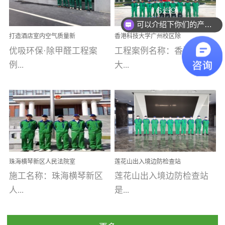
乐寓 深圳市安居乐寓
址：广州市南沙区海滨路
程序；生产车间为优吸总
为深圳安居集团旗下城...
南沙珠江湾江门市蓬江区
可以介绍下你们的产品么
部和全国分支机构生产光
打造酒店室内空气质量新
香港科技大学广州校区除
禾...
触媒、净醛王、祛味剂等
标杆——优吸环保·标杆之
甲醛项目圆满完成
优吸环保·除甲醛工程案
工程案例名称：香港科技
优吸系列产品，保质保量
作：东莞美豪雅致酒店室
内空气治理工程纪实
例...
大...
完成生产任务，确保全国
各分支机构的日常产品需
求。资质优势团队优势分
【东莞美豪雅致酒店】室
学广州校区室内空气治
支优势优吸环保是一棵正
内空气治理项目东莞美豪
理 工程案例地址：广
茁壮成长的树，只要我们
雅致酒店 东莞美豪雅
州南沙区·香港科技大学(广
人人都爱护她、珍惜她、
致酒店是为中高端人士...
州)校区 工程案...
她将越来越枝繁叶茂，终
珠海横琴新区人民法院室
莲花山出入境边防检查站
将会成为一棵参天大树！
内除甲醛空气治理项目
室内除甲醛空气治理项目
施工名称：珠海横琴新区
莲花山出入境边防检查站
优吸环保截止2020年拥有
人...
是...
全国600家网点分支机构。