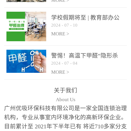
绿色家居
MORE >
学校假期将至 | 教育部办公
2024
-
07
-
10
厅关于加强学校新建校舍室
内空气质量管理通知
MORE >
警惕！高温下甲醛“隐形杀
2024
-
07
-
04
手”来袭，你的家安全吗？
MORE >
关于我们
About Us
广州优吸环保科技有限公司是一家全国连锁治理
机构，专业从事室内环境净化的高新环保企业。
目前累计至 2021年下半年已有 将近710多家分支