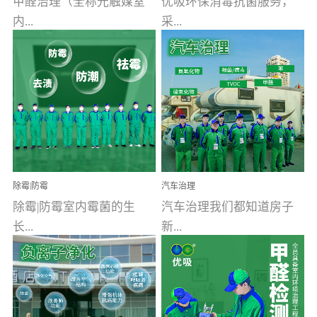
甲醛治理（全称光触媒室
优吸环保消毒抗菌服务，
内...
采...
空气污染净化治理）工业
用行业公认奥维牌消毒
文明的进步，创造了多姿
液，具备杀死人体冠状病
多彩的家居产品和生活情
毒的功效，杀菌率
调，但也带来了以甲醛为
99.99%。相对于传统消毒
首的室内...
液来说，无...
除霉|防霉
汽车治理
除霉|防霉室内霉菌的生
汽车治理我们都知道房子
长...
新...
受温度、湿度、基质养
装修完会有甲醛，其实汽
分、通风四个条件影响，
车的甲醛超标问题更为严