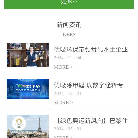
更多>>
民法院室内除甲醛空气治
国家通过设在对外开放口
理项目施工单位：优吸环
岸的出入境边防检查机关
保施工日期：2020年1月珠
（及各出入境边防检查
新闻资讯
海横琴新区人民法院，座
站），依法对出入境人
NEES
落...
员、交通工具...
优吸环保带领番禺本​土企业
2024
-
11
-
04
勇敢破局向“新”
MORE >
优吸除甲醛 以数字诠释专
2024
-
10
-
21
业，尽显除醛品牌实力！
MORE >
【绿色奥运新风向】巴黎住
2024
-
07
-
31
宿风波：优吸环保共建健康