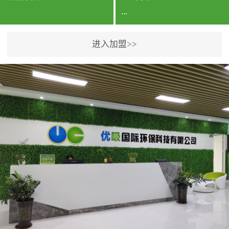
...
进入加盟>>
公司实力香港企业公司、
专利保护优势、双甲资质
企业（“室内环境净化治理
甲级施工资质”“室内环境
污染治理资质等级证
书”）、拥有多名高级《环
境工程高级工程师》室内
空气治理资格认证的治理
人员、掌握室内空气净化
治理实用技术和五项专利
技术、八项计算机软件著
作权登记证书等。研发实
力公司研发团队位于香港