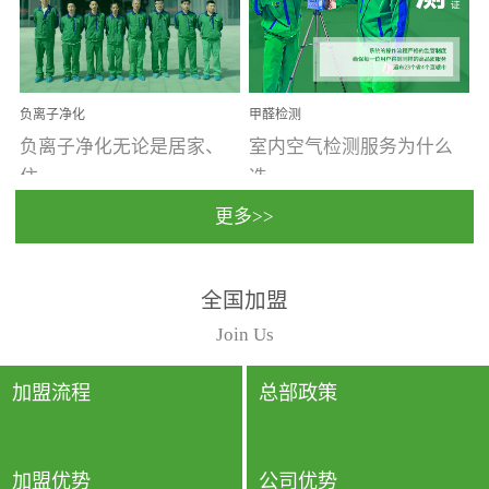
温暖潮湿、营养物质多、
重。汽车的空间范围小，
通风缓慢的空间最易滋生
配件、皮具、装饰多，这
大量霉菌的...
些都是汽...
负离子净化
甲醛检测
负离子净化无论是居家、
室内空气检测服务为什么
住...
选...
更多>>
宿、办公还是各类社会活
择上门检测?☑ 上门检测执
全国加盟
动，人类长时间停留的室
行国家规定的标准检测方
内空间都有整体消毒的需
法，空气采样量准确，检
Join Us
要。因为空间内人流携带
测结果可靠，远胜于其他
的、空气...
检测...
加盟流程
总部政策
加盟优势
公司优势