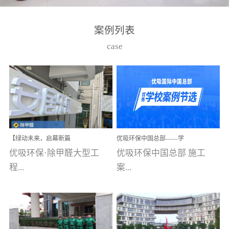
湾仔，有一支拥有高素质
高技能的团队。汇聚了众
案例列表
多的行业专家学者，攻克
case
了众多行业技术难题，并
取得了多项产品技术专利
和多项国家版权局著作
权，获得高新技术企业称
号。生产优势自主生产自
给自足，优吸公司于2015
【绿动未来，启幕新篇
优吸环保中国总部——学
在广州番禺区成功建立产
章】优吸环保中标深圳安
校施工案例(节选)
优吸环保·除甲醛大型工
优吸环保中国总部 施工
品线生产基地，工厂拥有
居乐寓，超大型工装室内
空气治理项目顺利启航，
程...
案...
自动化生产设备和成熟的
匠心筑就健康空间！
生产制作工艺流程。严格
选择源头源材料、严控产
案例【深圳安居乐寓】室
例(学校工装节选)广州南沙
品质量，我们每一批的生
内空气治理项目深圳安居
小学(珠江湾校区)项目地
产产品都经过严格的质检