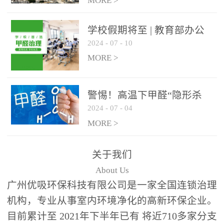
绿色家居
MORE >
学校假期将至 | 教育部办公
2024
-
07
-
10
厅关于加强学校新建校舍室
内空气质量管理通知
MORE >
警惕！高温下甲醛“隐形杀
2024
-
07
-
04
手”来袭，你的家安全吗？
MORE >
关于我们
About Us
广州优吸环保科技有限公司是一家全国连锁治理
机构，专业从事室内环境净化的高新环保企业。
目前累计至 2021年下半年已有 将近710多家分支