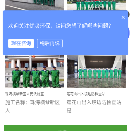
可以介绍下你们的产品么
乐寓 深圳市安居乐寓
址：广州市南沙区海滨路
程序；生产车间为优吸总
为深圳安居集团旗下城...
南沙珠江湾江门市蓬江区
部和全国分支机构生产光
你们是怎么收费的呢
×
打造酒店室内空气质量新
香港科技大学广州校区除
禾...
触媒、净醛王、祛味剂等
欢迎关注优吸环保，请问您想了解哪些问题？
标杆——优吸环保·标杆之
甲醛项目圆满完成
优吸环保·除甲醛工程案
工程案例名称：香港科技
优吸系列产品，保质保量
作：东莞美豪雅致酒店室
内空气治理工程纪实
例...
大...
完成生产任务，确保全国
现在咨询
稍后再说
各分支机构的日常产品需
求。资质优势团队优势分
【东莞美豪雅致酒店】室
学广州校区室内空气治
支优势优吸环保是一棵正
内空气治理项目东莞美豪
理 工程案例地址：广
茁壮成长的树，只要我们
雅致酒店 东莞美豪雅
州南沙区·香港科技大学(广
人人都爱护她、珍惜她、
致酒店是为中高端人士...
州)校区 工程案...
她将越来越枝繁叶茂，终
珠海横琴新区人民法院室
莲花山出入境边防检查站
将会成为一棵参天大树！
内除甲醛空气治理项目
室内除甲醛空气治理项目
施工名称：珠海横琴新区
莲花山出入境边防检查站
优吸环保截止2020年拥有
人...
是...
全国600家网点分支机构。