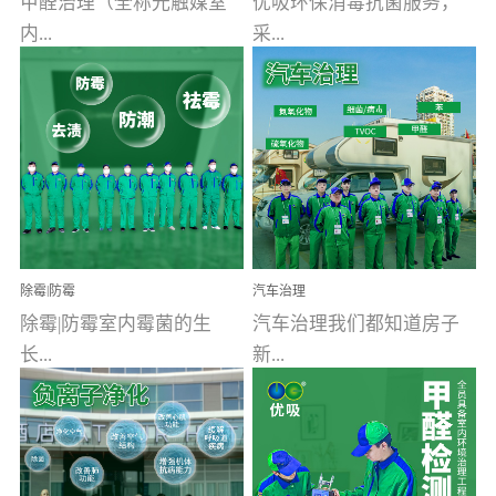
甲醛治理（全称光触媒室
优吸环保消毒抗菌服务，
内...
采...
空气污染净化治理）工业
用行业公认奥维牌消毒
文明的进步，创造了多姿
液，具备杀死人体冠状病
多彩的家居产品和生活情
毒的功效，杀菌率
调，但也带来了以甲醛为
99.99%。相对于传统消毒
首的室内...
液来说，无...
除霉|防霉
汽车治理
除霉|防霉室内霉菌的生
汽车治理我们都知道房子
长...
新...
受温度、湿度、基质养
装修完会有甲醛，其实汽
分、通风四个条件影响，
车的甲醛超标问题更为严