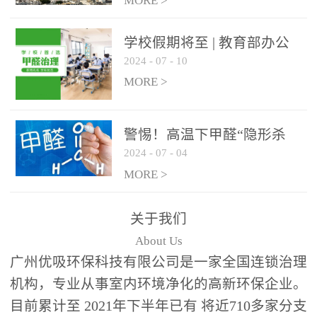
绿色家居
MORE >
学校假期将至 | 教育部办公
2024
-
07
-
10
厅关于加强学校新建校舍室
内空气质量管理通知
MORE >
警惕！高温下甲醛“隐形杀
2024
-
07
-
04
手”来袭，你的家安全吗？
MORE >
关于我们
About Us
广州优吸环保科技有限公司是一家全国连锁治理
机构，专业从事室内环境净化的高新环保企业。
目前累计至 2021年下半年已有 将近710多家分支