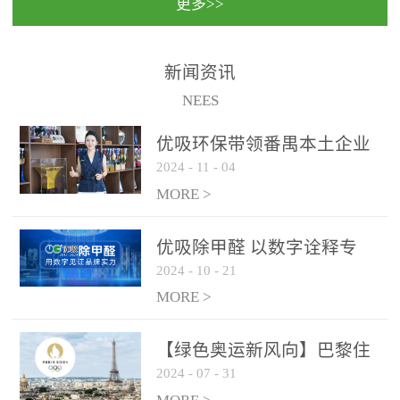
更多>>
民法院室内除甲醛空气治
国家通过设在对外开放口
理项目施工单位：优吸环
岸的出入境边防检查机关
保施工日期：2020年1月珠
（及各出入境边防检查
新闻资讯
海横琴新区人民法院，座
站），依法对出入境人
NEES
落...
员、交通工具...
优吸环保带领番禺本​土企业
2024
-
11
-
04
勇敢破局向“新”
MORE >
优吸除甲醛 以数字诠释专
2024
-
10
-
21
业，尽显除醛品牌实力！
MORE >
【绿色奥运新风向】巴黎住
2024
-
07
-
31
宿风波：优吸环保共建健康