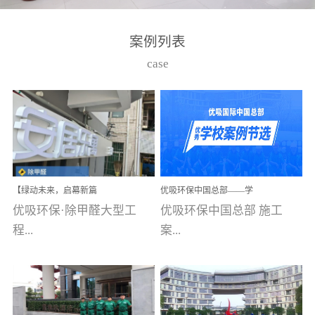
湾仔，有一支拥有高素质
高技能的团队。汇聚了众
案例列表
多的行业专家学者，攻克
case
了众多行业技术难题，并
取得了多项产品技术专利
和多项国家版权局著作
权，获得高新技术企业称
号。生产优势自主生产自
给自足，优吸公司于2015
【绿动未来，启幕新篇
优吸环保中国总部——学
在广州番禺区成功建立产
章】优吸环保中标深圳安
校施工案例(节选)
优吸环保·除甲醛大型工
优吸环保中国总部 施工
品线生产基地，工厂拥有
居乐寓，超大型工装室内
空气治理项目顺利启航，
程...
案...
自动化生产设备和成熟的
匠心筑就健康空间！
生产制作工艺流程。严格
选择源头源材料、严控产
案例【深圳安居乐寓】室
例(学校工装节选)广州南沙
品质量，我们每一批的生
内空气治理项目深圳安居
小学(珠江湾校区)项目地
产产品都经过严格的质检