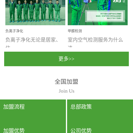
温暖潮湿、营养物质多、
重。汽车的空间范围小，
通风缓慢的空间最易滋生
配件、皮具、装饰多，这
大量霉菌的...
些都是汽...
负离子净化
甲醛检测
负离子净化无论是居家、
室内空气检测服务为什么
住...
选...
更多>>
宿、办公还是各类社会活
择上门检测?☑ 上门检测执
全国加盟
动，人类长时间停留的室
行国家规定的标准检测方
内空间都有整体消毒的需
法，空气采样量准确，检
Join Us
要。因为空间内人流携带
测结果可靠，远胜于其他
的、空气...
检测...
加盟流程
总部政策
加盟优势
公司优势