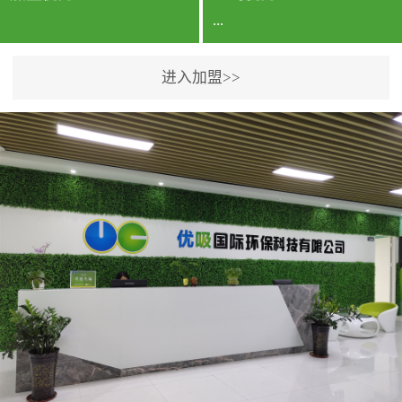
...
进入加盟>>
公司实力香港企业公司、
专利保护优势、双甲资质
企业（“室内环境净化治理
甲级施工资质”“室内环境
污染治理资质等级证
书”）、拥有多名高级《环
境工程高级工程师》室内
空气治理资格认证的治理
人员、掌握室内空气净化
治理实用技术和五项专利
技术、八项计算机软件著
作权登记证书等。研发实
力公司研发团队位于香港