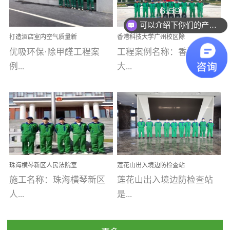
乐寓 深圳市安居乐寓
址：广州市南沙区海滨路
程序；生产车间为优吸总
为深圳安居集团旗下城...
南沙珠江湾江门市蓬江区
可以介绍下你们的产品么
部和全国分支机构生产光
打造酒店室内空气质量新
香港科技大学广州校区除
禾...
触媒、净醛王、祛味剂等
标杆——优吸环保·标杆之
甲醛项目圆满完成
优吸环保·除甲醛工程案
工程案例名称：香港科技
优吸系列产品，保质保量
作：东莞美豪雅致酒店室
内空气治理工程纪实
例...
大...
完成生产任务，确保全国
各分支机构的日常产品需
求。资质优势团队优势分
【东莞美豪雅致酒店】室
学广州校区室内空气治
支优势优吸环保是一棵正
内空气治理项目东莞美豪
理 工程案例地址：广
茁壮成长的树，只要我们
雅致酒店 东莞美豪雅
州南沙区·香港科技大学(广
人人都爱护她、珍惜她、
致酒店是为中高端人士...
州)校区 工程案...
她将越来越枝繁叶茂，终
珠海横琴新区人民法院室
莲花山出入境边防检查站
将会成为一棵参天大树！
内除甲醛空气治理项目
室内除甲醛空气治理项目
施工名称：珠海横琴新区
莲花山出入境边防检查站
优吸环保截止2020年拥有
人...
是...
全国600家网点分支机构。