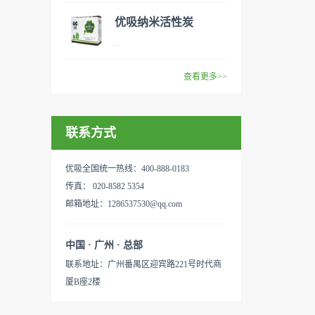
范围：家庭场所、办公室场
效去除挥发性有机物，有效提
般包括PM2.5、粉尘、花粉、
优吸纳米活性炭
所、使用方法：见产品说明手
高空气清洁度的效果。主要功
异味、甲醛之类的装修污染、
优吸环保的吉祥物是一只叫
...
册
能：除甲醛/除异味/杀菌应用
细菌、过敏原等），可快速有
“醛博士”的可爱青蛙，醛博士
范围：家庭场所、办公室场
效去除挥发性有机物，有效提
在甲醛领域是非常专业的一位
查看更多>>
所、使用方法：见产品说明手
高空气清洁度的效果。主要功
学者，对于甲醛的治理更是了
优吸纳米活性炭，是黑色粉末
册
能：除甲醛/除异味/杀菌应用
如指掌。家里放了“醛博士”可
状或块状、颗粒状、蜂窝状的
范围：家庭场所、办公室场
以辅助净化空气，醛博士一肚
联系方式
无定形碳，也有排列规整的晶
所、使用方法：见产品说明手
子的活性炭具有良好的吸附作
体碳。优吸活性炭具有较强的
册
用。放在车里不仅能装饰更能
吸附性，广泛应用于生产、生
优吸全国统一热线：400-888-0183
减轻车内的烟味或是其他异
活中。主要功能：吸附异味应
传真： 020-8582 5354
味，“醛博士”昭示着优吸在除
用范围：汽车、冰箱、食品
邮箱地址：1286537530@qq.com
甲醛方面的专业性和无可替代
柜、房间、鞋内等使用方法：
性。有博士的团队，才能更好
见产品说明手册产品类型：国
中国 · 广州 · 总部
的研发出治理甲醛的产品，而
产
联系地址：广州番禺区迎宾路221号时代商
我们的“醛博士”就担此重任。
厦B座2楼
主要功能：吸附异味应用范
围：室内、车内等使用方法：