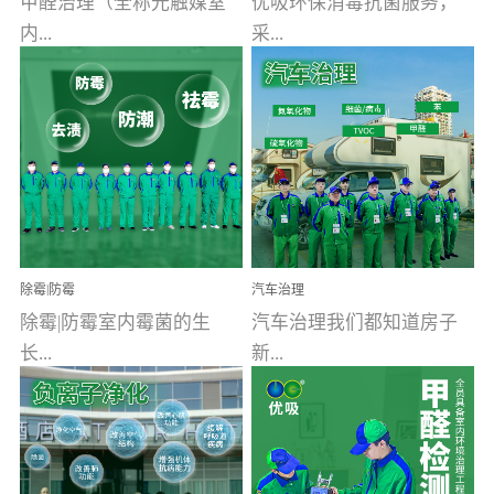
甲醛治理（全称光触媒室
优吸环保消毒抗菌服务，
内...
采...
空气污染净化治理）工业
用行业公认奥维牌消毒
文明的进步，创造了多姿
液，具备杀死人体冠状病
多彩的家居产品和生活情
毒的功效，杀菌率
调，但也带来了以甲醛为
99.99%。相对于传统消毒
首的室内...
液来说，无...
除霉|防霉
汽车治理
除霉|防霉室内霉菌的生
汽车治理我们都知道房子
长...
新...
受温度、湿度、基质养
装修完会有甲醛，其实汽
分、通风四个条件影响，
车的甲醛超标问题更为严