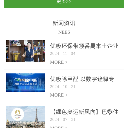
更多>>
民法院室内除甲醛空气治
国家通过设在对外开放口
理项目施工单位：优吸环
岸的出入境边防检查机关
保施工日期：2020年1月珠
（及各出入境边防检查
新闻资讯
海横琴新区人民法院，座
站），依法对出入境人
NEES
落...
员、交通工具...
优吸环保带领番禺本​土企业
2024
-
11
-
04
勇敢破局向“新”
MORE >
优吸除甲醛 以数字诠释专
2024
-
10
-
21
业，尽显除醛品牌实力！
MORE >
【绿色奥运新风向】巴黎住
2024
-
07
-
31
宿风波：优吸环保共建健康