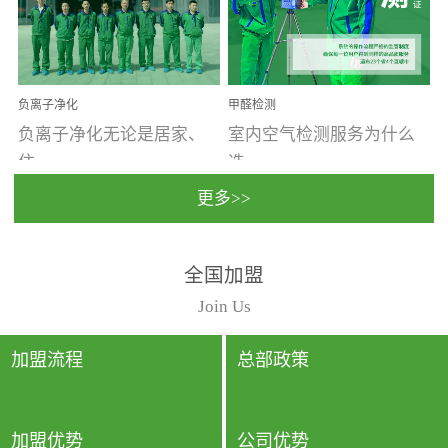
温暖潮湿、营养物质多、
重。汽车的空间范围小，
通风缓慢的空间最易滋生
配件、皮具、装饰多，这
大量霉菌的...
些都是汽...
负离子净化
甲醛检测
负离子净化无论是居家、
室内空气检测服务为什么
住...
选...
更多>>
宿、办公还是各类社会活
择上门检测?☑ 上门检测执
全国加盟
动，人类长时间停留的室
行国家规定的标准检测方
内空间都有整体消毒的需
法，空气采样量准确，检
Join Us
要。因为空间内人流携带
测结果可靠，远胜于其他
的、空气...
检测...
加盟流程
总部政策
加盟优势
公司优势