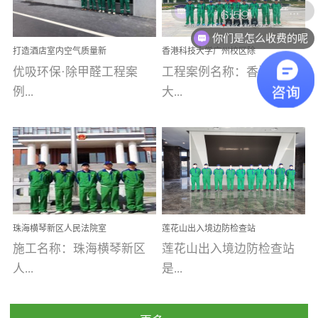
乐寓 深圳市安居乐寓
址：广州市南沙区海滨路
程序；生产车间为优吸总
为深圳安居集团旗下城...
南沙珠江湾江门市蓬江区
你们是怎么收费的呢
部和全国分支机构生产光
打造酒店室内空气质量新
香港科技大学广州校区除
禾...
触媒、净醛王、祛味剂等
标杆——优吸环保·标杆之
甲醛项目圆满完成
优吸环保·除甲醛工程案
工程案例名称：香港科技
优吸系列产品，保质保量
作：东莞美豪雅致酒店室
内空气治理工程纪实
例...
大...
完成生产任务，确保全国
各分支机构的日常产品需
求。资质优势团队优势分
【东莞美豪雅致酒店】室
学广州校区室内空气治
支优势优吸环保是一棵正
内空气治理项目东莞美豪
理 工程案例地址：广
茁壮成长的树，只要我们
雅致酒店 东莞美豪雅
州南沙区·香港科技大学(广
人人都爱护她、珍惜她、
致酒店是为中高端人士...
州)校区 工程案...
她将越来越枝繁叶茂，终
珠海横琴新区人民法院室
莲花山出入境边防检查站
将会成为一棵参天大树！
内除甲醛空气治理项目
室内除甲醛空气治理项目
施工名称：珠海横琴新区
莲花山出入境边防检查站
优吸环保截止2020年拥有
人...
是...
全国600家网点分支机构。