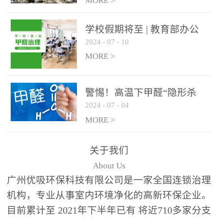
绿色家居
MORE >
学校假期将至 | 教育部办公
2024
-
07
-
10
厅关于加强学校新建校舍室
内空气质量管理通知
MORE >
警惕！高温下甲醛“隐形杀
2024
-
07
-
04
手”来袭，你的家安全吗？
MORE >
关于我们
About Us
广州优吸环保科技有限公司是一家全国连锁治理
机构，专业从事室内环境净化的高新环保企业。
目前累计至 2021年下半年已有 将近710多家分支