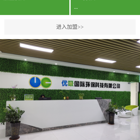
...
进入加盟>>
公司实力香港企业公司、
专利保护优势、双甲资质
企业（“室内环境净化治理
甲级施工资质”“室内环境
污染治理资质等级证
书”）、拥有多名高级《环
境工程高级工程师》室内
空气治理资格认证的治理
人员、掌握室内空气净化
治理实用技术和五项专利
技术、八项计算机软件著
作权登记证书等。研发实
力公司研发团队位于香港