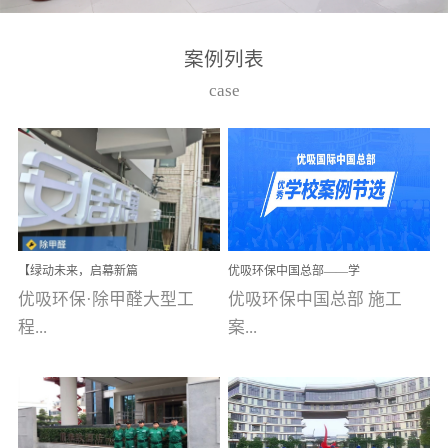
湾仔，有一支拥有高素质
高技能的团队。汇聚了众
案例列表
多的行业专家学者，攻克
case
了众多行业技术难题，并
取得了多项产品技术专利
和多项国家版权局著作
权，获得高新技术企业称
号。生产优势自主生产自
给自足，优吸公司于2015
【绿动未来，启幕新篇
优吸环保中国总部——学
在广州番禺区成功建立产
章】优吸环保中标深圳安
校施工案例(节选)
优吸环保·除甲醛大型工
优吸环保中国总部 施工
品线生产基地，工厂拥有
居乐寓，超大型工装室内
空气治理项目顺利启航，
程...
案...
自动化生产设备和成熟的
匠心筑就健康空间！
生产制作工艺流程。严格
选择源头源材料、严控产
案例【深圳安居乐寓】室
例(学校工装节选)广州南沙
品质量，我们每一批的生
内空气治理项目深圳安居
小学(珠江湾校区)项目地
产产品都经过严格的质检