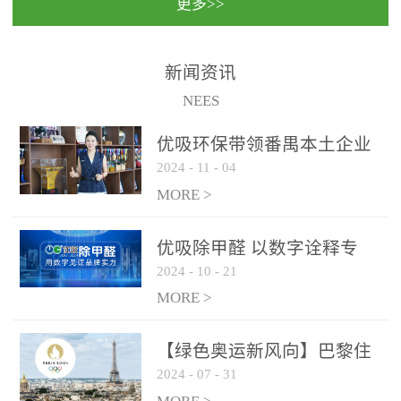
更多>>
民法院室内除甲醛空气治
国家通过设在对外开放口
理项目施工单位：优吸环
岸的出入境边防检查机关
保施工日期：2020年1月珠
（及各出入境边防检查
新闻资讯
海横琴新区人民法院，座
站），依法对出入境人
NEES
落...
员、交通工具...
优吸环保带领番禺本​土企业
2024
-
11
-
04
勇敢破局向“新”
MORE >
优吸除甲醛 以数字诠释专
2024
-
10
-
21
业，尽显除醛品牌实力！
MORE >
【绿色奥运新风向】巴黎住
2024
-
07
-
31
宿风波：优吸环保共建健康