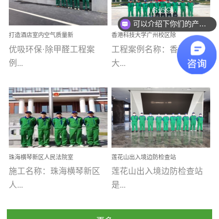
乐寓 深圳市安居乐寓
址：广州市南沙区海滨路
程序；生产车间为优吸总
为深圳安居集团旗下城...
南沙珠江湾江门市蓬江区
可以介绍下你们的产品么
部和全国分支机构生产光
打造酒店室内空气质量新
香港科技大学广州校区除
禾...
触媒、净醛王、祛味剂等
标杆——优吸环保·标杆之
甲醛项目圆满完成
优吸环保·除甲醛工程案
工程案例名称：香港科技
优吸系列产品，保质保量
作：东莞美豪雅致酒店室
内空气治理工程纪实
例...
大...
完成生产任务，确保全国
各分支机构的日常产品需
求。资质优势团队优势分
【东莞美豪雅致酒店】室
学广州校区室内空气治
支优势优吸环保是一棵正
内空气治理项目东莞美豪
理 工程案例地址：广
茁壮成长的树，只要我们
雅致酒店 东莞美豪雅
州南沙区·香港科技大学(广
人人都爱护她、珍惜她、
致酒店是为中高端人士...
州)校区 工程案...
她将越来越枝繁叶茂，终
珠海横琴新区人民法院室
莲花山出入境边防检查站
将会成为一棵参天大树！
内除甲醛空气治理项目
室内除甲醛空气治理项目
施工名称：珠海横琴新区
莲花山出入境边防检查站
优吸环保截止2020年拥有
人...
是...
全国600家网点分支机构。