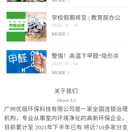
绿色家居
MORE >
学校假期将至 | 教育部办公
2024
-
07
-
10
厅关于加强学校新建校舍室
内空气质量管理通知
MORE >
警惕！高温下甲醛“隐形杀
2024
-
07
-
04
手”来袭，你的家安全吗？
MORE >
关于我们
About Us
广州优吸环保科技有限公司是一家全国连锁治理
机构，专业从事室内环境净化的高新环保企业。
目前累计至 2021年下半年已有 将近710多家分支