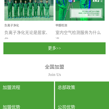
温暖潮湿、营养物质多、
重。汽车的空间范围小，
通风缓慢的空间最易滋生
配件、皮具、装饰多，这
大量霉菌的...
些都是汽...
负离子净化
甲醛检测
负离子净化无论是居家、
室内空气检测服务为什么
住...
选...
更多>>
宿、办公还是各类社会活
择上门检测?☑ 上门检测执
全国加盟
动，人类长时间停留的室
行国家规定的标准检测方
内空间都有整体消毒的需
法，空气采样量准确，检
Join Us
要。因为空间内人流携带
测结果可靠，远胜于其他
的、空气...
检测...
加盟流程
总部政策
加盟优势
公司优势