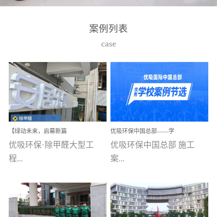
湾仔，有一支拥有高素质
高技能的团队。汇聚了众
案例列表
多的行业专家学者，攻克
case
了众多行业技术难题，并
取得了多项产品技术专利
和多项国家版权局著作
权，获得高新技术企业称
号。生产优势自主生产自
给自足，优吸公司于2015
【绿动未来，启幕新篇
优吸环保中国总部——学
在广州番禺区成功建立产
章】优吸环保中标深圳安
校施工案例(节选)
优吸环保·除甲醛大型工
优吸环保中国总部 施工
品线生产基地，工厂拥有
居乐寓，超大型工装室内
空气治理项目顺利启航，
程...
案...
自动化生产设备和成熟的
匠心筑就健康空间！
生产制作工艺流程。严格
选择源头源材料、严控产
案例【深圳安居乐寓】室
例(学校工装节选)广州南沙
品质量，我们每一批的生
内空气治理项目深圳安居
小学(珠江湾校区)项目地
产产品都经过严格的质检