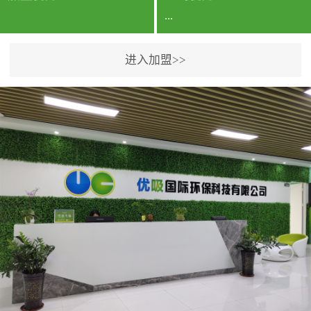
...
进入加盟>>
公司实力香港企业公司、
专利保护优势、双甲资质
企业（“室内环境净化治理
甲级施工资质”“室内环境
污染治理资质等级证
书”）、拥有多名高级《环
境工程高级工程师》室内
空气治理资格认证的治理
人员、掌握室内空气净化
治理实用技术和五项专利
技术、八项计算机软件著
作权登记证书等。研发实
力公司研发团队位于香港