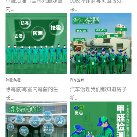
甲醛治理（全称光触媒室
优吸环保消毒抗菌服务，
内...
采...
空气污染净化治理）工业
用行业公认奥维牌消毒
文明的进步，创造了多姿
液，具备杀死人体冠状病
多彩的家居产品和生活情
毒的功效，杀菌率
调，但也带来了以甲醛为
99.99%。相对于传统消毒
首的室内...
液来说，无...
除霉|防霉
汽车治理
除霉|防霉室内霉菌的生
汽车治理我们都知道房子
长...
新...
受温度、湿度、基质养
装修完会有甲醛，其实汽
分、通风四个条件影响，
车的甲醛超标问题更为严