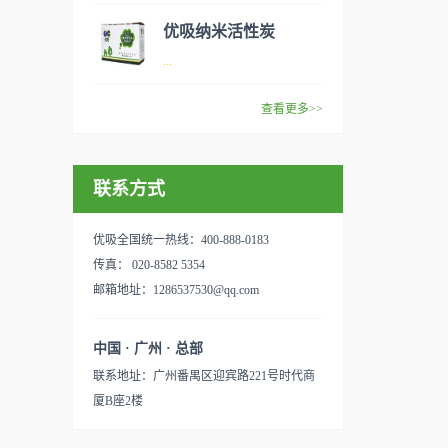
范围：家庭场所、办公室场
效去除挥发性有机物，有效提
般包括PM2.5、粉尘、花粉、
优吸纳米活性炭
所、使用方法：见产品说明手
高空气清洁度的效果。主要功
异味、甲醛之类的装修污染、
优吸环保的吉祥物是一只叫
...
册
能：除甲醛/除异味/杀菌应用
细菌、过敏原等），可快速有
“醛博士”的可爱青蛙，醛博士
范围：家庭场所、办公室场
效去除挥发性有机物，有效提
在甲醛领域是非常专业的一位
查看更多>>
所、使用方法：见产品说明手
高空气清洁度的效果。主要功
学者，对于甲醛的治理更是了
优吸纳米活性炭，是黑色粉末
册
能：除甲醛/除异味/杀菌应用
如指掌。家里放了“醛博士”可
状或块状、颗粒状、蜂窝状的
范围：家庭场所、办公室场
以辅助净化空气，醛博士一肚
联系方式
无定形碳，也有排列规整的晶
所、使用方法：见产品说明手
子的活性炭具有良好的吸附作
体碳。优吸活性炭具有较强的
册
用。放在车里不仅能装饰更能
吸附性，广泛应用于生产、生
优吸全国统一热线：400-888-0183
减轻车内的烟味或是其他异
活中。主要功能：吸附异味应
传真： 020-8582 5354
味，“醛博士”昭示着优吸在除
用范围：汽车、冰箱、食品
邮箱地址：1286537530@qq.com
甲醛方面的专业性和无可替代
柜、房间、鞋内等使用方法：
性。有博士的团队，才能更好
见产品说明手册产品类型：国
中国 · 广州 · 总部
的研发出治理甲醛的产品，而
产
联系地址：广州番禺区迎宾路221号时代商
我们的“醛博士”就担此重任。
厦B座2楼
主要功能：吸附异味应用范
围：室内、车内等使用方法：