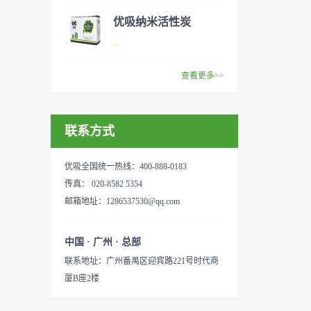
范围：家庭场所、办公室场
效去除挥发性有机物，有效提
般包括PM2.5、粉尘、花粉、
优吸纳米活性炭
所、使用方法：见产品说明手
高空气清洁度的效果。主要功
异味、甲醛之类的装修污染、
优吸环保的吉祥物是一只叫
...
册
能：除甲醛/除异味/杀菌应用
细菌、过敏原等），可快速有
“醛博士”的可爱青蛙，醛博士
范围：家庭场所、办公室场
效去除挥发性有机物，有效提
在甲醛领域是非常专业的一位
查看更多>>
所、使用方法：见产品说明手
高空气清洁度的效果。主要功
学者，对于甲醛的治理更是了
优吸纳米活性炭，是黑色粉末
册
能：除甲醛/除异味/杀菌应用
如指掌。家里放了“醛博士”可
状或块状、颗粒状、蜂窝状的
范围：家庭场所、办公室场
以辅助净化空气，醛博士一肚
联系方式
无定形碳，也有排列规整的晶
所、使用方法：见产品说明手
子的活性炭具有良好的吸附作
体碳。优吸活性炭具有较强的
册
用。放在车里不仅能装饰更能
吸附性，广泛应用于生产、生
优吸全国统一热线：400-888-0183
减轻车内的烟味或是其他异
活中。主要功能：吸附异味应
传真： 020-8582 5354
味，“醛博士”昭示着优吸在除
用范围：汽车、冰箱、食品
邮箱地址：1286537530@qq.com
甲醛方面的专业性和无可替代
柜、房间、鞋内等使用方法：
性。有博士的团队，才能更好
见产品说明手册产品类型：国
中国 · 广州 · 总部
的研发出治理甲醛的产品，而
产
联系地址：广州番禺区迎宾路221号时代商
我们的“醛博士”就担此重任。
厦B座2楼
主要功能：吸附异味应用范
围：室内、车内等使用方法：