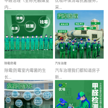
甲醛治理（全称光触媒室
优吸环保消毒抗菌服务，
内...
采...
空气污染净化治理）工业
用行业公认奥维牌消毒
文明的进步，创造了多姿
液，具备杀死人体冠状病
多彩的家居产品和生活情
毒的功效，杀菌率
调，但也带来了以甲醛为
99.99%。相对于传统消毒
首的室内...
液来说，无...
除霉|防霉
汽车治理
除霉|防霉室内霉菌的生
汽车治理我们都知道房子
长...
新...
受温度、湿度、基质养
装修完会有甲醛，其实汽
分、通风四个条件影响，
车的甲醛超标问题更为严