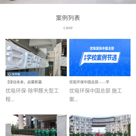
湾仔，有一支拥有高素质
高技能的团队。汇聚了众
案例列表
多的行业专家学者，攻克
case
了众多行业技术难题，并
取得了多项产品技术专利
和多项国家版权局著作
权，获得高新技术企业称
号。生产优势自主生产自
给自足，优吸公司于2015
【绿动未来，启幕新篇
优吸环保中国总部——学
在广州番禺区成功建立产
章】优吸环保中标深圳安
校施工案例(节选)
优吸环保·除甲醛大型工
优吸环保中国总部 施工
品线生产基地，工厂拥有
居乐寓，超大型工装室内
空气治理项目顺利启航，
程...
案...
自动化生产设备和成熟的
匠心筑就健康空间！
生产制作工艺流程。严格
选择源头源材料、严控产
案例【深圳安居乐寓】室
例(学校工装节选)广州南沙
品质量，我们每一批的生
内空气治理项目深圳安居
小学(珠江湾校区)项目地
产产品都经过严格的质检