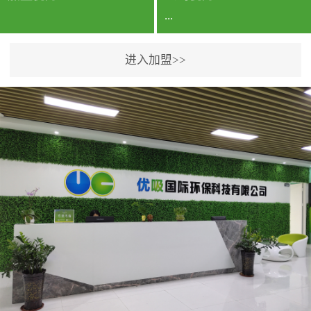
...
进入加盟>>
公司实力香港企业公司、
专利保护优势、双甲资质
企业（“室内环境净化治理
甲级施工资质”“室内环境
污染治理资质等级证
书”）、拥有多名高级《环
境工程高级工程师》室内
空气治理资格认证的治理
人员、掌握室内空气净化
治理实用技术和五项专利
技术、八项计算机软件著
作权登记证书等。研发实
力公司研发团队位于香港