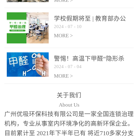
绿色家居
MORE >
学校假期将至 | 教育部办公
2024
-
07
-
10
厅关于加强学校新建校舍室
内空气质量管理通知
MORE >
警惕！高温下甲醛“隐形杀
2024
-
07
-
04
手”来袭，你的家安全吗？
MORE >
关于我们
About Us
广州优吸环保科技有限公司是一家全国连锁治理
机构，专业从事室内环境净化的高新环保企业。
目前累计至 2021年下半年已有 将近710多家分支