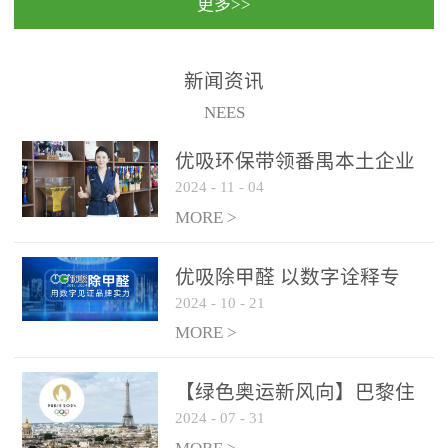
更多>>
民法院室内除甲醛空气治
国家通过设在对外开放口
理项目施工单位：优吸环
岸的出入境边防检查机关
保施工日期：2020年1月珠
（及各出入境边防检查
新闻资讯
海横琴新区人民法院，座
站），依法对出入境人
NEES
落...
员、交通工具...
优吸环保带领番禺本​土企业
2024
-
11
-
04
勇敢破局向“新”
MORE >
优吸除甲醛 以数字诠释专
2024
-
10
-
21
业，尽显除醛品牌实力！
MORE >
【绿色奥运新风向】巴黎住
2024
-
07
-
31
宿风波：优吸环保共建健康