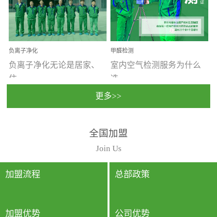
温暖潮湿、营养物质多、
重。汽车的空间范围小，
通风缓慢的空间最易滋生
配件、皮具、装饰多，这
大量霉菌的...
些都是汽...
负离子净化
甲醛检测
负离子净化无论是居家、
室内空气检测服务为什么
住...
选...
更多>>
宿、办公还是各类社会活
择上门检测?☑ 上门检测执
全国加盟
动，人类长时间停留的室
行国家规定的标准检测方
内空间都有整体消毒的需
法，空气采样量准确，检
Join Us
要。因为空间内人流携带
测结果可靠，远胜于其他
的、空气...
检测...
加盟流程
总部政策
加盟优势
公司优势