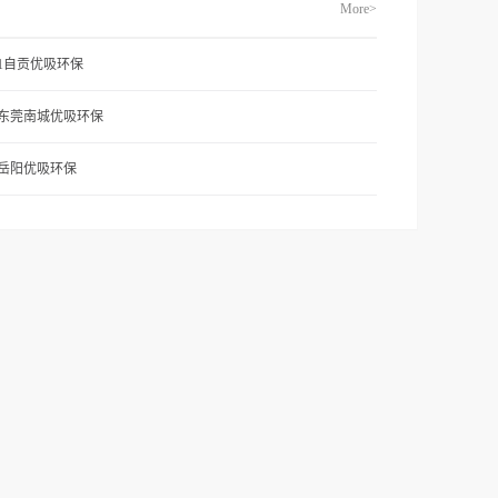
More>
71自贡优吸环保
1东莞南城优吸环保
2岳阳优吸环保