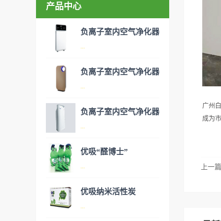
产品中心
负离子室内空气净化器
...
负离子室内空气净化器
空气净化器是指能够吸附、分
...
解或转化各种空气污染物（一
广州白
般包括PM2.5、粉尘、花粉、
负离子室内空气净化器
成为
异味、甲醛之类的装修污染、
空气净化器是指能够吸附、分
...
细菌、过敏原等），可快速有
解或转化各种空气污染物（一
效去除挥发性有机物，有效提
般包括PM2.5、粉尘、花粉、
优吸“醛博士”
高空气清洁度的效果。主要功
异味、甲醛之类的装修污染、
空气净化器是指能够吸附、分
...
上一
能：除甲醛/除异味/杀菌应用
细菌、过敏原等），可快速有
解或转化各种空气污染物（一
范围：家庭场所、办公室场
效去除挥发性有机物，有效提
般包括PM2.5、粉尘、花粉、
优吸纳米活性炭
所、使用方法：见产品说明手
高空气清洁度的效果。主要功
异味、甲醛之类的装修污染、
优吸环保的吉祥物是一只叫
...
册
能：除甲醛/除异味/杀菌应用
细菌、过敏原等），可快速有
“醛博士”的可爱青蛙，醛博士