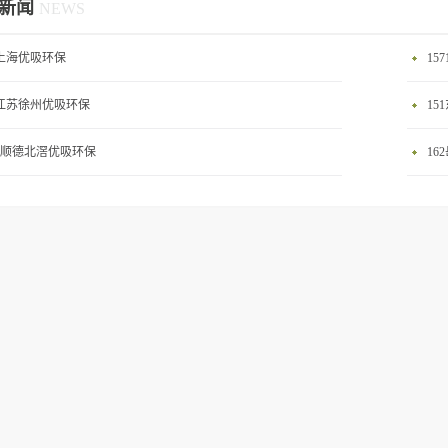
新闻
NEWS
0上海优吸环保
15
2江苏徐州优吸环保
15
58顺德北滘优吸环保
16