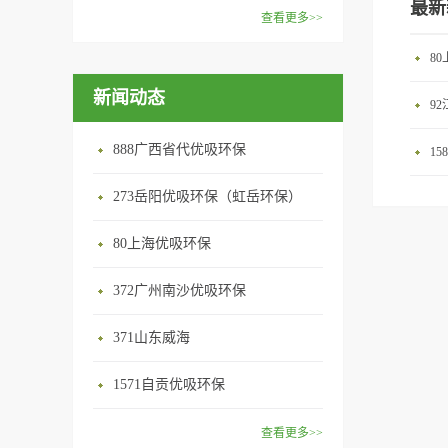
范围：家庭场所、办公室场
最新
效去除挥发性有机物，有效提
在甲醛领域是非常专业的一位
查看更多>>
所、使用方法：见产品说明手
高空气清洁度的效果。主要功
学者，对于甲醛的治理更是了
优吸纳米活性炭，是黑色粉末
册
8
能：除甲醛/除异味/杀菌应用
如指掌。家里放了“醛博士”可
状或块状、颗粒状、蜂窝状的
范围：家庭场所、办公室场
以辅助净化空气，醛博士一肚
新闻动态
无定形碳，也有排列规整的晶
9
所、使用方法：见产品说明手
子的活性炭具有良好的吸附作
体碳。优吸活性炭具有较强的
册
用。放在车里不仅能装饰更能
吸附性，广泛应用于生产、生
888广西省代优吸环保
1
减轻车内的烟味或是其他异
活中。主要功能：吸附异味应
味，“醛博士”昭示着优吸在除
用范围：汽车、冰箱、食品
273岳阳优吸环保（虹岳环保）
甲醛方面的专业性和无可替代
柜、房间、鞋内等使用方法：
性。有博士的团队，才能更好
80上海优吸环保
见产品说明手册产品类型：国
的研发出治理甲醛的产品，而
产
我们的“醛博士”就担此重任。
372广州南沙优吸环保
主要功能：吸附异味应用范
371山东威海
围：室内、车内等使用方法：
见产品说明手册产品类型：国
1571自贡优吸环保
产
查看更多>>