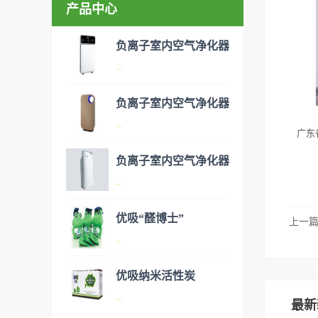
产品中心
负离子室内空气净化器
...
负离子室内空气净化器
空气净化器是指能够吸附、分
...
广东
解或转化各种空气污染物（一
般包括PM2.5、粉尘、花粉、
负离子室内空气净化器
异味、甲醛之类的装修污染、
空气净化器是指能够吸附、分
...
细菌、过敏原等），可快速有
解或转化各种空气污染物（一
效去除挥发性有机物，有效提
般包括PM2.5、粉尘、花粉、
优吸“醛博士”
上一
高空气清洁度的效果。主要功
异味、甲醛之类的装修污染、
空气净化器是指能够吸附、分
...
能：除甲醛/除异味/杀菌应用
细菌、过敏原等），可快速有
解或转化各种空气污染物（一
范围：家庭场所、办公室场
效去除挥发性有机物，有效提
般包括PM2.5、粉尘、花粉、
优吸纳米活性炭
所、使用方法：见产品说明手
高空气清洁度的效果。主要功
异味、甲醛之类的装修污染、
优吸环保的吉祥物是一只叫
...
册
能：除甲醛/除异味/杀菌应用
最新
细菌、过敏原等），可快速有
“醛博士”的可爱青蛙，醛博士