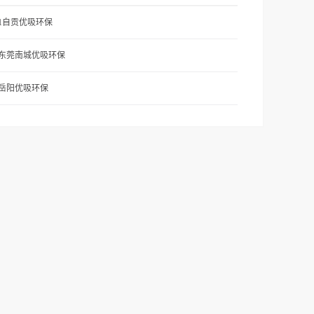
71自贡优吸环保
1东莞南城优吸环保
2岳阳优吸环保