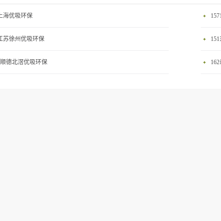
0上海优吸环保
15
2江苏徐州优吸环保
15
58顺德北滘优吸环保
16