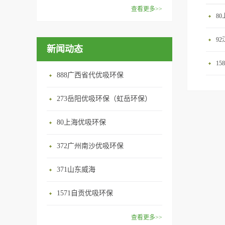
范围：家庭场所、办公室场
效去除挥发性有机物，有效提
在甲醛领域是非常专业的一位
查看更多>>
所、使用方法：见产品说明手
8
高空气清洁度的效果。主要功
学者，对于甲醛的治理更是了
优吸纳米活性炭，是黑色粉末
册
能：除甲醛/除异味/杀菌应用
如指掌。家里放了“醛博士”可
状或块状、颗粒状、蜂窝状的
9
范围：家庭场所、办公室场
以辅助净化空气，醛博士一肚
新闻动态
无定形碳，也有排列规整的晶
所、使用方法：见产品说明手
子的活性炭具有良好的吸附作
体碳。优吸活性炭具有较强的
1
册
用。放在车里不仅能装饰更能
吸附性，广泛应用于生产、生
888广西省代优吸环保
减轻车内的烟味或是其他异
活中。主要功能：吸附异味应
味，“醛博士”昭示着优吸在除
用范围：汽车、冰箱、食品
273岳阳优吸环保（虹岳环保）
甲醛方面的专业性和无可替代
柜、房间、鞋内等使用方法：
性。有博士的团队，才能更好
80上海优吸环保
见产品说明手册产品类型：国
的研发出治理甲醛的产品，而
产
我们的“醛博士”就担此重任。
372广州南沙优吸环保
主要功能：吸附异味应用范
371山东威海
围：室内、车内等使用方法：
见产品说明手册产品类型：国
1571自贡优吸环保
产
查看更多>>