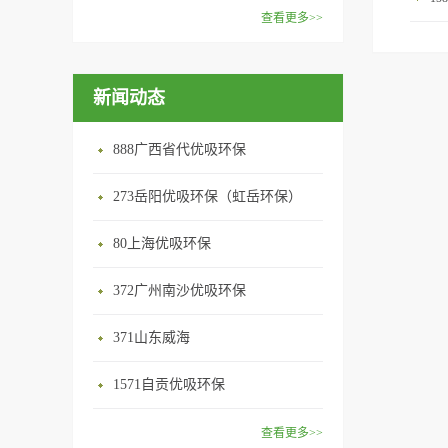
范围：家庭场所、办公室场
效去除挥发性有机物，有效提
在甲醛领域是非常专业的一位
查看更多>>
所、使用方法：见产品说明手
高空气清洁度的效果。主要功
学者，对于甲醛的治理更是了
优吸纳米活性炭，是黑色粉末
册
能：除甲醛/除异味/杀菌应用
如指掌。家里放了“醛博士”可
状或块状、颗粒状、蜂窝状的
范围：家庭场所、办公室场
以辅助净化空气，醛博士一肚
新闻动态
无定形碳，也有排列规整的晶
所、使用方法：见产品说明手
子的活性炭具有良好的吸附作
体碳。优吸活性炭具有较强的
册
用。放在车里不仅能装饰更能
吸附性，广泛应用于生产、生
888广西省代优吸环保
减轻车内的烟味或是其他异
活中。主要功能：吸附异味应
味，“醛博士”昭示着优吸在除
用范围：汽车、冰箱、食品
273岳阳优吸环保（虹岳环保）
甲醛方面的专业性和无可替代
柜、房间、鞋内等使用方法：
性。有博士的团队，才能更好
80上海优吸环保
见产品说明手册产品类型：国
的研发出治理甲醛的产品，而
产
我们的“醛博士”就担此重任。
372广州南沙优吸环保
主要功能：吸附异味应用范
371山东威海
围：室内、车内等使用方法：
见产品说明手册产品类型：国
1571自贡优吸环保
产
查看更多>>