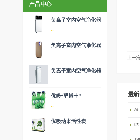
产品中心
负离子室内空气净化器
...
负离子室内空气净化器
空气净化器是指能够吸附、分
...
上一
解或转化各种空气污染物（一
般包括PM2.5、粉尘、花粉、
负离子室内空气净化器
异味、甲醛之类的装修污染、
空气净化器是指能够吸附、分
...
细菌、过敏原等），可快速有
解或转化各种空气污染物（一
效去除挥发性有机物，有效提
最新
般包括PM2.5、粉尘、花粉、
优吸“醛博士”
高空气清洁度的效果。主要功
异味、甲醛之类的装修污染、
空气净化器是指能够吸附、分
...
能：除甲醛/除异味/杀菌应用
细菌、过敏原等），可快速有
8
解或转化各种空气污染物（一
范围：家庭场所、办公室场
效去除挥发性有机物，有效提
般包括PM2.5、粉尘、花粉、
优吸纳米活性炭
所、使用方法：见产品说明手
9
高空气清洁度的效果。主要功
异味、甲醛之类的装修污染、
优吸环保的吉祥物是一只叫
...
册
能：除甲醛/除异味/杀菌应用
细菌、过敏原等），可快速有
“醛博士”的可爱青蛙，醛博士
1