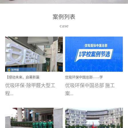
湾仔，有一支拥有高素质
高技能的团队。汇聚了众
案例列表
多的行业专家学者，攻克
case
了众多行业技术难题，并
取得了多项产品技术专利
和多项国家版权局著作
权，获得高新技术企业称
号。生产优势自主生产自
给自足，优吸公司于2015
【绿动未来，启幕新篇
优吸环保中国总部——学
在广州番禺区成功建立产
章】优吸环保中标深圳安
校施工案例(节选)
优吸环保·除甲醛大型工
优吸环保中国总部 施工
品线生产基地，工厂拥有
居乐寓，超大型工装室内
空气治理项目顺利启航，
程...
案...
自动化生产设备和成熟的
匠心筑就健康空间！
生产制作工艺流程。严格
选择源头源材料、严控产
案例【深圳安居乐寓】室
例(学校工装节选)广州南沙
品质量，我们每一批的生
内空气治理项目深圳安居
小学(珠江湾校区)项目地
产产品都经过严格的质检