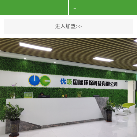
...
进入加盟>>
公司实力香港企业公司、
专利保护优势、双甲资质
企业（“室内环境净化治理
甲级施工资质”“室内环境
污染治理资质等级证
书”）、拥有多名高级《环
境工程高级工程师》室内
空气治理资格认证的治理
人员、掌握室内空气净化
治理实用技术和五项专利
技术、八项计算机软件著
作权登记证书等。研发实
力公司研发团队位于香港