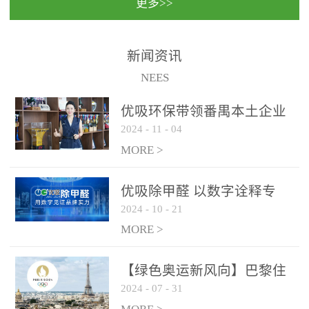
更多>>
民法院室内除甲醛空气治
国家通过设在对外开放口
理项目施工单位：优吸环
岸的出入境边防检查机关
保施工日期：2020年1月珠
（及各出入境边防检查
新闻资讯
海横琴新区人民法院，座
站），依法对出入境人
NEES
落...
员、交通工具...
优吸环保带领番禺本​土企业
2024
-
11
-
04
勇敢破局向“新”
MORE >
优吸除甲醛 以数字诠释专
2024
-
10
-
21
业，尽显除醛品牌实力！
MORE >
【绿色奥运新风向】巴黎住
2024
-
07
-
31
宿风波：优吸环保共建健康