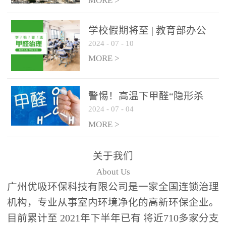
绿色家居
MORE >
学校假期将至 | 教育部办公
2024
-
07
-
10
厅关于加强学校新建校舍室
内空气质量管理通知
MORE >
警惕！高温下甲醛“隐形杀
2024
-
07
-
04
手”来袭，你的家安全吗？
MORE >
关于我们
About Us
广州优吸环保科技有限公司是一家全国连锁治理
机构，专业从事室内环境净化的高新环保企业。
目前累计至 2021年下半年已有 将近710多家分支