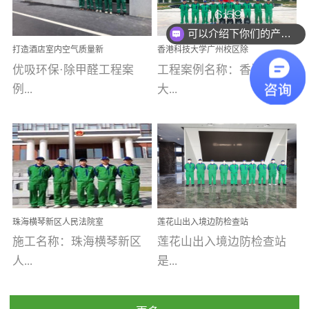
乐寓 深圳市安居乐寓
址：广州市南沙区海滨路
程序；生产车间为优吸总
可以介绍下你们的产品么
为深圳安居集团旗下城...
南沙珠江湾江门市蓬江区
部和全国分支机构生产光
你们是怎么收费的呢
打造酒店室内空气质量新
香港科技大学广州校区除
禾...
触媒、净醛王、祛味剂等
标杆——优吸环保·标杆之
甲醛项目圆满完成
优吸环保·除甲醛工程案
工程案例名称：香港科技
优吸系列产品，保质保量
作：东莞美豪雅致酒店室
内空气治理工程纪实
例...
大...
完成生产任务，确保全国
各分支机构的日常产品需
求。资质优势团队优势分
【东莞美豪雅致酒店】室
学广州校区室内空气治
支优势优吸环保是一棵正
内空气治理项目东莞美豪
理 工程案例地址：广
茁壮成长的树，只要我们
雅致酒店 东莞美豪雅
州南沙区·香港科技大学(广
人人都爱护她、珍惜她、
致酒店是为中高端人士...
州)校区 工程案...
她将越来越枝繁叶茂，终
珠海横琴新区人民法院室
莲花山出入境边防检查站
将会成为一棵参天大树！
内除甲醛空气治理项目
室内除甲醛空气治理项目
施工名称：珠海横琴新区
莲花山出入境边防检查站
优吸环保截止2020年拥有
人...
是...
全国600家网点分支机构。