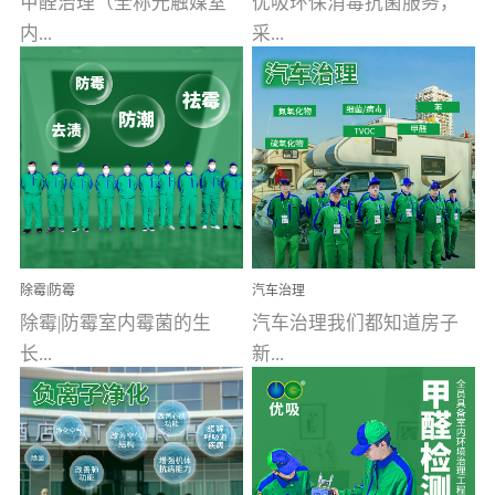
甲醛治理（全称光触媒室
优吸环保消毒抗菌服务，
内...
采...
空气污染净化治理）工业
用行业公认奥维牌消毒
文明的进步，创造了多姿
液，具备杀死人体冠状病
多彩的家居产品和生活情
毒的功效，杀菌率
调，但也带来了以甲醛为
99.99%。相对于传统消毒
首的室内...
液来说，无...
除霉|防霉
汽车治理
除霉|防霉室内霉菌的生
汽车治理我们都知道房子
长...
新...
受温度、湿度、基质养
装修完会有甲醛，其实汽
分、通风四个条件影响，
车的甲醛超标问题更为严