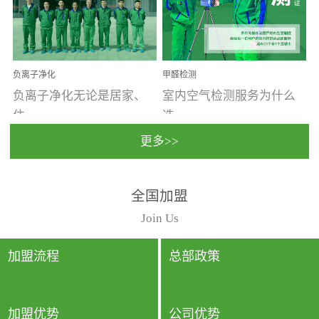
温暖潮湿、营养物质多、
重。汽车的空间范围小，
通风缓慢的空间最易滋生
配件、皮具、装饰多，这
大量霉菌的...
些都是汽...
负离子净化
甲醛检测
负离子净化无论是居家、
室内空气检测服务为什么
住...
选...
更多>>
宿、办公还是各类社会活
择上门检测?☑ 上门检测执
全国加盟
动，人类长时间停留的室
行国家规定的标准检测方
内空间都有整体消毒的需
法，空气采样量准确，检
Join Us
要。因为空间内人流携带
测结果可靠，远胜于其他
的、空气...
检测...
加盟流程
总部政策
加盟优势
公司优势