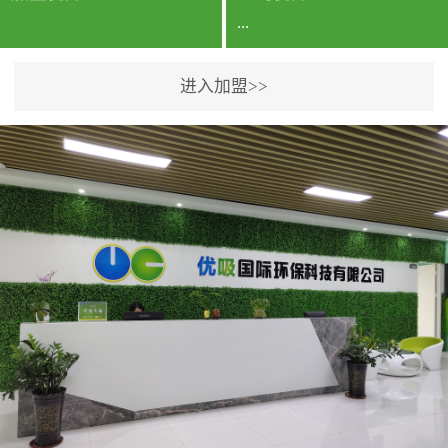
...
进入加盟>>
公司实力香港企业公司、
专利保护优势、双甲资质
企业（“室内环境净化治理
甲级施工资质”“室内环境
污染治理资质等级证
书”）、拥有多名高级《环
境工程高级工程师》室内
空气治理资格认证的治理
人员、掌握室内空气净化
治理实用技术和五项专利
技术、八项计算机软件著
作权登记证书等。研发实
力公司研发团队位于香港