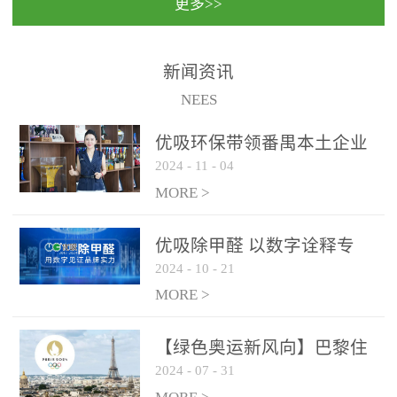
更多>>
民法院室内除甲醛空气治
国家通过设在对外开放口
理项目施工单位：优吸环
岸的出入境边防检查机关
保施工日期：2020年1月珠
（及各出入境边防检查
新闻资讯
海横琴新区人民法院，座
站），依法对出入境人
NEES
落...
员、交通工具...
优吸环保带领番禺本​土企业
2024
-
11
-
04
勇敢破局向“新”
MORE >
优吸除甲醛 以数字诠释专
2024
-
10
-
21
业，尽显除醛品牌实力！
MORE >
【绿色奥运新风向】巴黎住
2024
-
07
-
31
宿风波：优吸环保共建健康