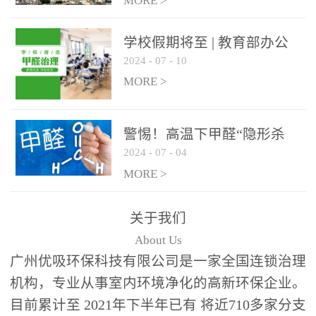
绿色家居
MORE >
学校假期将至 | 教育部办公
2024
-
07
-
10
厅关于加强学校新建校舍室
内空气质量管理通知
MORE >
警惕！高温下甲醛“隐形杀
2024
-
07
-
04
手”来袭，你的家安全吗？
MORE >
关于我们
About Us
广州优吸环保科技有限公司是一家全国连锁治理
机构，专业从事室内环境净化的高新环保企业。
目前累计至 2021年下半年已有 将近710多家分支