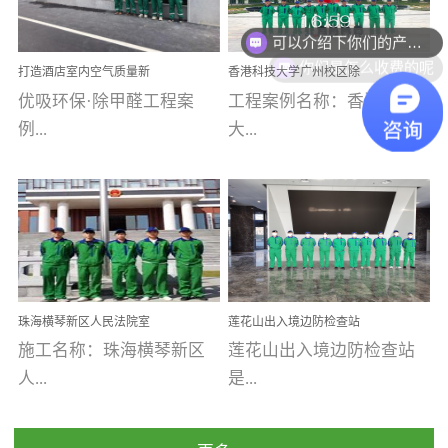
可以介绍下你们的产品么
乐寓 深圳市安居乐寓
址：广州市南沙区海滨路
程序；生产车间为优吸总
为深圳安居集团旗下城...
南沙珠江湾江门市蓬江区
部和全国分支机构生产光
你们是怎么收费的呢
打造酒店室内空气质量新
香港科技大学广州校区除
禾...
触媒、净醛王、祛味剂等
标杆——优吸环保·标杆之
甲醛项目圆满完成
优吸环保·除甲醛工程案
工程案例名称：香港科技
优吸系列产品，保质保量
作：东莞美豪雅致酒店室
内空气治理工程纪实
例...
大...
完成生产任务，确保全国
各分支机构的日常产品需
求。资质优势团队优势分
【东莞美豪雅致酒店】室
学广州校区室内空气治
支优势优吸环保是一棵正
内空气治理项目东莞美豪
理 工程案例地址：广
茁壮成长的树，只要我们
雅致酒店 东莞美豪雅
州南沙区·香港科技大学(广
人人都爱护她、珍惜她、
致酒店是为中高端人士...
州)校区 工程案...
她将越来越枝繁叶茂，终
珠海横琴新区人民法院室
莲花山出入境边防检查站
将会成为一棵参天大树！
内除甲醛空气治理项目
室内除甲醛空气治理项目
施工名称：珠海横琴新区
莲花山出入境边防检查站
优吸环保截止2020年拥有
人...
是...
全国600家网点分支机构。