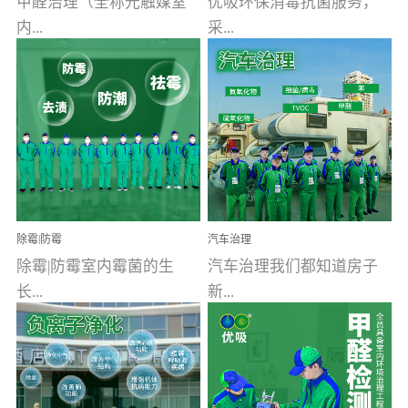
甲醛治理（全称光触媒室
优吸环保消毒抗菌服务，
内...
采...
空气污染净化治理）工业
用行业公认奥维牌消毒
文明的进步，创造了多姿
液，具备杀死人体冠状病
多彩的家居产品和生活情
毒的功效，杀菌率
调，但也带来了以甲醛为
99.99%。相对于传统消毒
首的室内...
液来说，无...
除霉|防霉
汽车治理
除霉|防霉室内霉菌的生
汽车治理我们都知道房子
长...
新...
受温度、湿度、基质养
装修完会有甲醛，其实汽
分、通风四个条件影响，
车的甲醛超标问题更为严