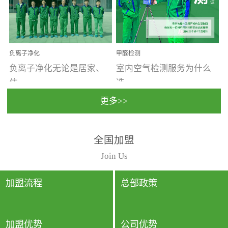
温暖潮湿、营养物质多、
重。汽车的空间范围小，
通风缓慢的空间最易滋生
配件、皮具、装饰多，这
大量霉菌的...
些都是汽...
负离子净化
甲醛检测
负离子净化无论是居家、
室内空气检测服务为什么
住...
选...
更多>>
宿、办公还是各类社会活
择上门检测?☑ 上门检测执
全国加盟
动，人类长时间停留的室
行国家规定的标准检测方
内空间都有整体消毒的需
法，空气采样量准确，检
Join Us
要。因为空间内人流携带
测结果可靠，远胜于其他
的、空气...
检测...
加盟流程
总部政策
加盟优势
公司优势