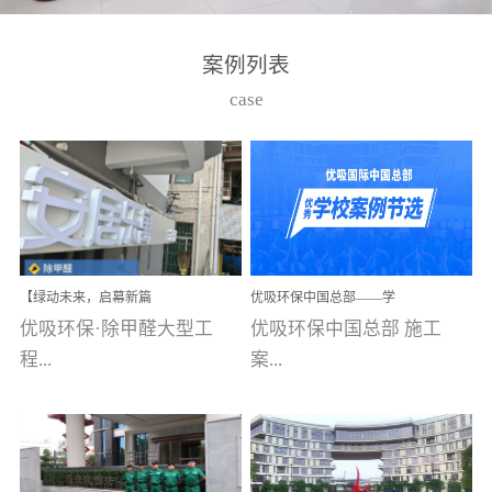
湾仔，有一支拥有高素质
高技能的团队。汇聚了众
案例列表
多的行业专家学者，攻克
case
了众多行业技术难题，并
取得了多项产品技术专利
和多项国家版权局著作
权，获得高新技术企业称
号。生产优势自主生产自
给自足，优吸公司于2015
【绿动未来，启幕新篇
优吸环保中国总部——学
在广州番禺区成功建立产
章】优吸环保中标深圳安
校施工案例(节选)
优吸环保·除甲醛大型工
优吸环保中国总部 施工
品线生产基地，工厂拥有
居乐寓，超大型工装室内
空气治理项目顺利启航，
程...
案...
自动化生产设备和成熟的
匠心筑就健康空间！
生产制作工艺流程。严格
选择源头源材料、严控产
案例【深圳安居乐寓】室
例(学校工装节选)广州南沙
品质量，我们每一批的生
内空气治理项目深圳安居
小学(珠江湾校区)项目地
产产品都经过严格的质检