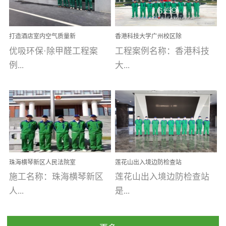
乐寓 深圳市安居乐寓
址：广州市南沙区海滨路
程序；生产车间为优吸总
为深圳安居集团旗下城...
南沙珠江湾江门市蓬江区
部和全国分支机构生产光
打造酒店室内空气质量新
香港科技大学广州校区除
禾...
触媒、净醛王、祛味剂等
标杆——优吸环保·标杆之
甲醛项目圆满完成
优吸环保·除甲醛工程案
工程案例名称：香港科技
优吸系列产品，保质保量
作：东莞美豪雅致酒店室
内空气治理工程纪实
例...
大...
完成生产任务，确保全国
各分支机构的日常产品需
求。资质优势团队优势分
【东莞美豪雅致酒店】室
学广州校区室内空气治
支优势优吸环保是一棵正
内空气治理项目东莞美豪
理 工程案例地址：广
茁壮成长的树，只要我们
雅致酒店 东莞美豪雅
州南沙区·香港科技大学(广
人人都爱护她、珍惜她、
致酒店是为中高端人士...
州)校区 工程案...
她将越来越枝繁叶茂，终
珠海横琴新区人民法院室
莲花山出入境边防检查站
将会成为一棵参天大树！
内除甲醛空气治理项目
室内除甲醛空气治理项目
施工名称：珠海横琴新区
莲花山出入境边防检查站
优吸环保截止2020年拥有
人...
是...
全国600家网点分支机构。