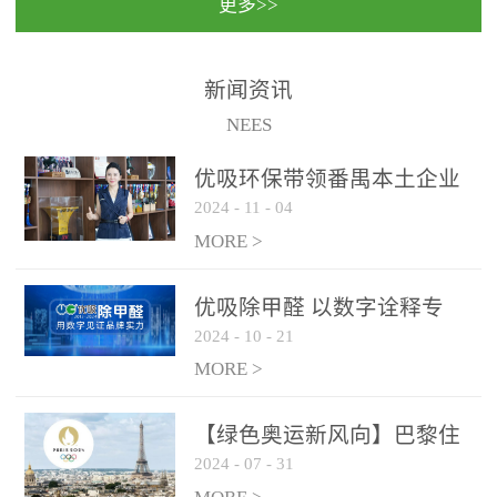
更多>>
民法院室内除甲醛空气治
国家通过设在对外开放口
理项目施工单位：优吸环
岸的出入境边防检查机关
保施工日期：2020年1月珠
（及各出入境边防检查
新闻资讯
海横琴新区人民法院，座
站），依法对出入境人
NEES
落...
员、交通工具...
优吸环保带领番禺本​土企业
2024
-
11
-
04
勇敢破局向“新”
MORE >
优吸除甲醛 以数字诠释专
2024
-
10
-
21
业，尽显除醛品牌实力！
MORE >
【绿色奥运新风向】巴黎住
2024
-
07
-
31
宿风波：优吸环保共建健康