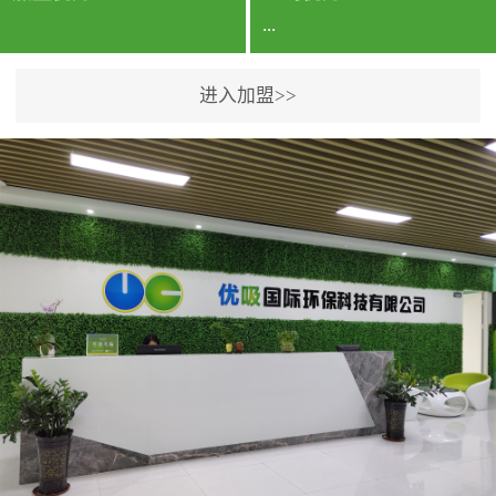
...
进入加盟>>
公司实力香港企业公司、
专利保护优势、双甲资质
企业（“室内环境净化治理
甲级施工资质”“室内环境
污染治理资质等级证
书”）、拥有多名高级《环
境工程高级工程师》室内
空气治理资格认证的治理
人员、掌握室内空气净化
治理实用技术和五项专利
技术、八项计算机软件著
作权登记证书等。研发实
力公司研发团队位于香港