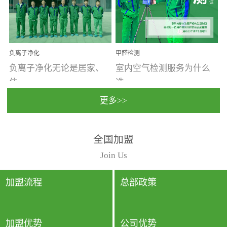
温暖潮湿、营养物质多、
重。汽车的空间范围小，
通风缓慢的空间最易滋生
配件、皮具、装饰多，这
大量霉菌的...
些都是汽...
负离子净化
甲醛检测
负离子净化无论是居家、
室内空气检测服务为什么
住...
选...
更多>>
宿、办公还是各类社会活
择上门检测?☑ 上门检测执
全国加盟
动，人类长时间停留的室
行国家规定的标准检测方
内空间都有整体消毒的需
法，空气采样量准确，检
Join Us
要。因为空间内人流携带
测结果可靠，远胜于其他
的、空气...
检测...
加盟流程
总部政策
加盟优势
公司优势