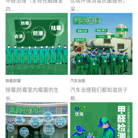
甲醛治理（全称光触媒室
优吸环保消毒抗菌服务，
内...
采...
空气污染净化治理）工业
用行业公认奥维牌消毒
文明的进步，创造了多姿
液，具备杀死人体冠状病
多彩的家居产品和生活情
毒的功效，杀菌率
调，但也带来了以甲醛为
99.99%。相对于传统消毒
首的室内...
液来说，无...
除霉|防霉
汽车治理
除霉|防霉室内霉菌的生
汽车治理我们都知道房子
长...
新...
受温度、湿度、基质养
装修完会有甲醛，其实汽
分、通风四个条件影响，
车的甲醛超标问题更为严