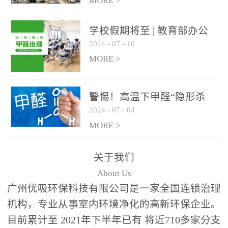
绿色家居
MORE >
学校假期将至 | 教育部办公
2024
-
07
-
10
厅关于加强学校新建校舍室
内空气质量管理通知
MORE >
警惕！高温下甲醛“隐形杀
2024
-
07
-
04
手”来袭，你的家安全吗？
MORE >
关于我们
About Us
广州优吸环保科技有限公司是一家全国连锁治理
机构，专业从事室内环境净化的高新环保企业。
目前累计至 2021年下半年已有 将近710多家分支