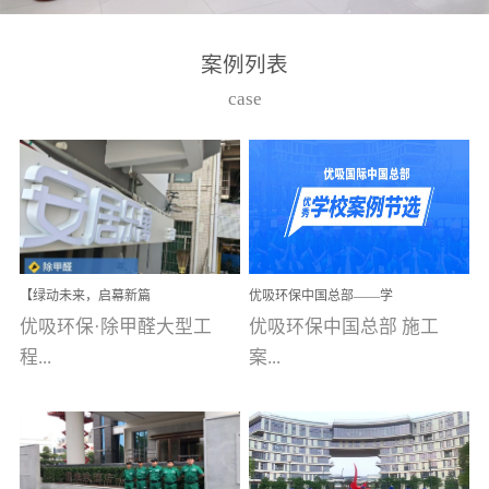
湾仔，有一支拥有高素质
高技能的团队。汇聚了众
案例列表
多的行业专家学者，攻克
case
了众多行业技术难题，并
取得了多项产品技术专利
和多项国家版权局著作
权，获得高新技术企业称
号。生产优势自主生产自
给自足，优吸公司于2015
【绿动未来，启幕新篇
优吸环保中国总部——学
在广州番禺区成功建立产
章】优吸环保中标深圳安
校施工案例(节选)
优吸环保·除甲醛大型工
优吸环保中国总部 施工
品线生产基地，工厂拥有
居乐寓，超大型工装室内
空气治理项目顺利启航，
程...
案...
自动化生产设备和成熟的
匠心筑就健康空间！
生产制作工艺流程。严格
选择源头源材料、严控产
案例【深圳安居乐寓】室
例(学校工装节选)广州南沙
品质量，我们每一批的生
内空气治理项目深圳安居
小学(珠江湾校区)项目地
产产品都经过严格的质检