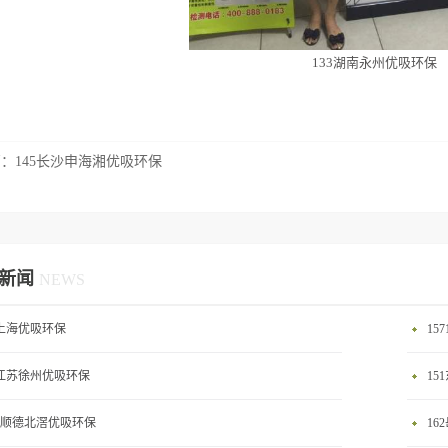
133湖南永州优吸环保
篇：
145长沙申海湘优吸环保
新闻
NEWS
0上海优吸环保
15
2江苏徐州优吸环保
15
58顺德北滘优吸环保
16