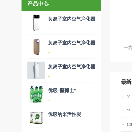
产品中心
负离子室内空气净化器
...
负离子室内空气净化器
上一
空气净化器是指能够吸附、分
...
解或转化各种空气污染物（一
般包括PM2.5、粉尘、花粉、
负离子室内空气净化器
异味、甲醛之类的装修污染、
空气净化器是指能够吸附、分
...
细菌、过敏原等），可快速有
解或转化各种空气污染物（一
最新
效去除挥发性有机物，有效提
般包括PM2.5、粉尘、花粉、
优吸“醛博士”
高空气清洁度的效果。主要功
异味、甲醛之类的装修污染、
8
空气净化器是指能够吸附、分
...
能：除甲醛/除异味/杀菌应用
细菌、过敏原等），可快速有
解或转化各种空气污染物（一
范围：家庭场所、办公室场
效去除挥发性有机物，有效提
9
般包括PM2.5、粉尘、花粉、
优吸纳米活性炭
所、使用方法：见产品说明手
高空气清洁度的效果。主要功
异味、甲醛之类的装修污染、
优吸环保的吉祥物是一只叫
...
册
1
能：除甲醛/除异味/杀菌应用
细菌、过敏原等），可快速有
“醛博士”的可爱青蛙，醛博士