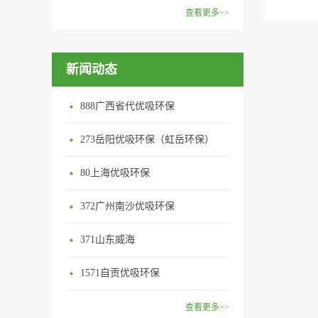
范围：家庭场所、办公室场
效去除挥发性有机物，有效提
在甲醛领域是非常专业的一位
查看更多>>
所、使用方法：见产品说明手
高空气清洁度的效果。主要功
学者，对于甲醛的治理更是了
优吸纳米活性炭，是黑色粉末
册
能：除甲醛/除异味/杀菌应用
如指掌。家里放了“醛博士”可
状或块状、颗粒状、蜂窝状的
范围：家庭场所、办公室场
以辅助净化空气，醛博士一肚
新闻动态
无定形碳，也有排列规整的晶
所、使用方法：见产品说明手
子的活性炭具有良好的吸附作
体碳。优吸活性炭具有较强的
册
用。放在车里不仅能装饰更能
吸附性，广泛应用于生产、生
888广西省代优吸环保
减轻车内的烟味或是其他异
活中。主要功能：吸附异味应
味，“醛博士”昭示着优吸在除
用范围：汽车、冰箱、食品
273岳阳优吸环保（虹岳环保）
甲醛方面的专业性和无可替代
柜、房间、鞋内等使用方法：
性。有博士的团队，才能更好
80上海优吸环保
见产品说明手册产品类型：国
的研发出治理甲醛的产品，而
产
我们的“醛博士”就担此重任。
372广州南沙优吸环保
主要功能：吸附异味应用范
371山东威海
围：室内、车内等使用方法：
见产品说明手册产品类型：国
1571自贡优吸环保
产
查看更多>>