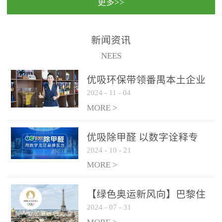
更多>>
民法院室内除甲醛空气治
国家通过设在对外开放口
理项目施工单位：优吸环
岸的出入境边防检查机关
保施工日期：2020年1月珠
（及各出入境边防检查
新闻资讯
海横琴新区人民法院，座
站），依法对出入境人
NEES
落...
员、交通工具...
优吸环保带领番禺本​土企业
2024
-
11
-
04
勇敢破局向“新”
MORE >
优吸除甲醛 以数字诠释专
2024
-
10
-
21
业，尽显除醛品牌实力！
MORE >
【绿色奥运新风向】巴黎住
2024
-
07
-
31
宿风波：优吸环保共建健康