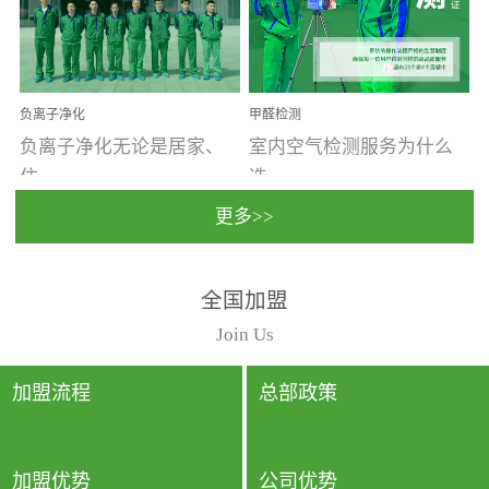
温暖潮湿、营养物质多、
重。汽车的空间范围小，
通风缓慢的空间最易滋生
配件、皮具、装饰多，这
大量霉菌的...
些都是汽...
负离子净化
甲醛检测
负离子净化无论是居家、
室内空气检测服务为什么
住...
选...
更多>>
宿、办公还是各类社会活
择上门检测?☑ 上门检测执
全国加盟
动，人类长时间停留的室
行国家规定的标准检测方
内空间都有整体消毒的需
法，空气采样量准确，检
Join Us
要。因为空间内人流携带
测结果可靠，远胜于其他
的、空气...
检测...
加盟流程
总部政策
加盟优势
公司优势