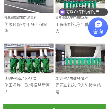
乐寓 深圳市安居乐寓
址：广州市南沙区海滨路
程序；生产车间为优吸总
为深圳安居集团旗下城...
南沙珠江湾江门市蓬江区
可以介绍下你们的产品么
部和全国分支机构生产光
打造酒店室内空气质量新
香港科技大学广州校区除
禾...
触媒、净醛王、祛味剂等
标杆——优吸环保·标杆之
甲醛项目圆满完成
优吸环保·除甲醛工程案
工程案例名称：香港科技
优吸系列产品，保质保量
作：东莞美豪雅致酒店室
内空气治理工程纪实
例...
大...
完成生产任务，确保全国
各分支机构的日常产品需
求。资质优势团队优势分
【东莞美豪雅致酒店】室
学广州校区室内空气治
支优势优吸环保是一棵正
内空气治理项目东莞美豪
理 工程案例地址：广
茁壮成长的树，只要我们
雅致酒店 东莞美豪雅
州南沙区·香港科技大学(广
人人都爱护她、珍惜她、
致酒店是为中高端人士...
州)校区 工程案...
她将越来越枝繁叶茂，终
珠海横琴新区人民法院室
莲花山出入境边防检查站
将会成为一棵参天大树！
内除甲醛空气治理项目
室内除甲醛空气治理项目
施工名称：珠海横琴新区
莲花山出入境边防检查站
优吸环保截止2020年拥有
人...
是...
全国600家网点分支机构。