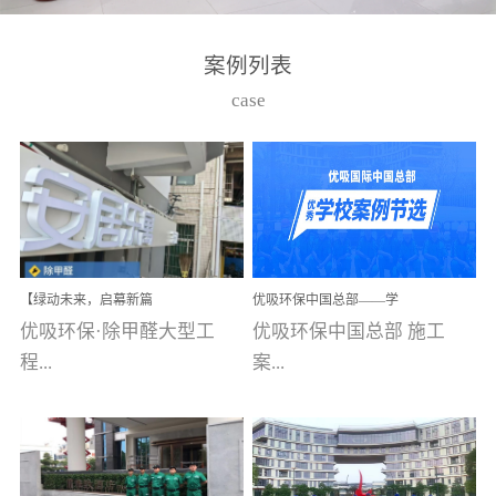
湾仔，有一支拥有高素质
高技能的团队。汇聚了众
案例列表
多的行业专家学者，攻克
case
了众多行业技术难题，并
取得了多项产品技术专利
和多项国家版权局著作
权，获得高新技术企业称
号。生产优势自主生产自
给自足，优吸公司于2015
【绿动未来，启幕新篇
优吸环保中国总部——学
在广州番禺区成功建立产
章】优吸环保中标深圳安
校施工案例(节选)
优吸环保·除甲醛大型工
优吸环保中国总部 施工
品线生产基地，工厂拥有
居乐寓，超大型工装室内
空气治理项目顺利启航，
程...
案...
自动化生产设备和成熟的
匠心筑就健康空间！
生产制作工艺流程。严格
选择源头源材料、严控产
案例【深圳安居乐寓】室
例(学校工装节选)广州南沙
品质量，我们每一批的生
内空气治理项目深圳安居
小学(珠江湾校区)项目地
产产品都经过严格的质检