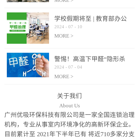
绿色家居
MORE >
学校假期将至 | 教育部办公
2024
-
07
-
10
厅关于加强学校新建校舍室
内空气质量管理通知
MORE >
警惕！高温下甲醛“隐形杀
2024
-
07
-
04
手”来袭，你的家安全吗？
MORE >
关于我们
About Us
广州优吸环保科技有限公司是一家全国连锁治理
机构，专业从事室内环境净化的高新环保企业。
目前累计至 2021年下半年已有 将近710多家分支