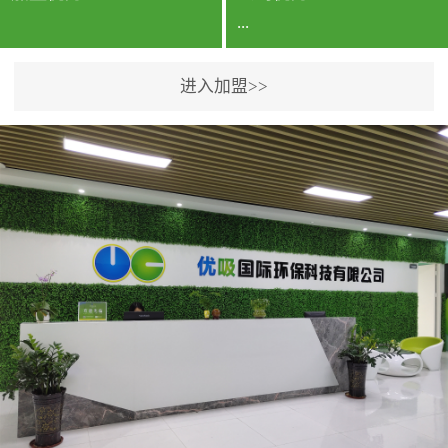
...
进入加盟>>
公司实力香港企业公司、
专利保护优势、双甲资质
企业（“室内环境净化治理
甲级施工资质”“室内环境
污染治理资质等级证
书”）、拥有多名高级《环
境工程高级工程师》室内
空气治理资格认证的治理
人员、掌握室内空气净化
治理实用技术和五项专利
技术、八项计算机软件著
作权登记证书等。研发实
力公司研发团队位于香港