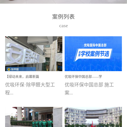
湾仔，有一支拥有高素质
高技能的团队。汇聚了众
案例列表
多的行业专家学者，攻克
case
了众多行业技术难题，并
取得了多项产品技术专利
和多项国家版权局著作
权，获得高新技术企业称
号。生产优势自主生产自
给自足，优吸公司于2015
【绿动未来，启幕新篇
优吸环保中国总部——学
在广州番禺区成功建立产
章】优吸环保中标深圳安
校施工案例(节选)
优吸环保·除甲醛大型工
优吸环保中国总部 施工
品线生产基地，工厂拥有
居乐寓，超大型工装室内
空气治理项目顺利启航，
程...
案...
自动化生产设备和成熟的
匠心筑就健康空间！
生产制作工艺流程。严格
选择源头源材料、严控产
案例【深圳安居乐寓】室
例(学校工装节选)广州南沙
品质量，我们每一批的生
内空气治理项目深圳安居
小学(珠江湾校区)项目地
产产品都经过严格的质检