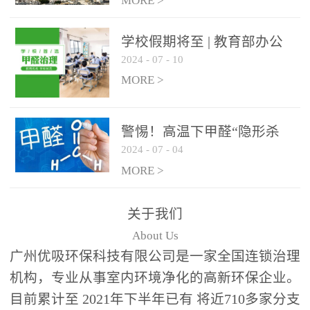
绿色家居
MORE >
学校假期将至 | 教育部办公
2024
-
07
-
10
厅关于加强学校新建校舍室
内空气质量管理通知
MORE >
警惕！高温下甲醛“隐形杀
2024
-
07
-
04
手”来袭，你的家安全吗？
MORE >
关于我们
About Us
广州优吸环保科技有限公司是一家全国连锁治理
机构，专业从事室内环境净化的高新环保企业。
目前累计至 2021年下半年已有 将近710多家分支