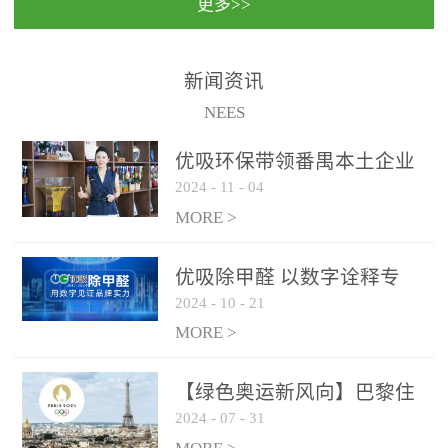
更多>>
民法院室内除甲醛空气治
国家通过设在对外开放口
理项目施工单位：优吸环
岸的出入境边防检查机关
保施工日期：2020年1月珠
（及各出入境边防检查
新闻资讯
海横琴新区人民法院，座
站），依法对出入境人
NEES
落...
员、交通工具...
优吸环保带领番禺本​土企业
2024
-
11
-
04
勇敢破局向“新”
MORE >
优吸除甲醛 以数字诠释专
2024
-
10
-
21
业，尽显除醛品牌实力！
MORE >
【绿色奥运新风向】巴黎住
2024
-
07
-
31
宿风波：优吸环保共建健康