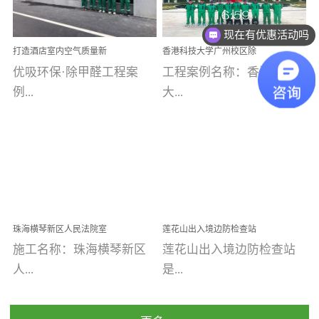
乐寓 深圳市安居乐寓
址：广州市南沙区海滨路
程序；生产车间为优吸总
为深圳安居集团旗下城...
南沙珠江湾江门市蓬江区
现在有优惠活动吗
部和全国分支机构生产光
打造酒店室内空气质量新
香港科技大学广州校区除
禾...
触媒、净醛王、祛味剂等
标杆——优吸环保·标杆之
甲醛项目圆满完成
优吸环保·除甲醛工程案
工程案例名称：香港科技
优吸系列产品，保质保量
作：东莞美豪雅致酒店室
内空气治理工程纪实
例...
大...
完成生产任务，确保全国
各分支机构的日常产品需
求。资质优势团队优势分
【东莞美豪雅致酒店】室
学广州校区室内空气治
支优势优吸环保是一棵正
内空气治理项目东莞美豪
理 工程案例地址：广
茁壮成长的树，只要我们
雅致酒店 东莞美豪雅
州南沙区·香港科技大学(广
人人都爱护她、珍惜她、
致酒店是为中高端人士...
州)校区 工程案...
她将越来越枝繁叶茂，终
珠海横琴新区人民法院室
莲花山出入境边防检查站
将会成为一棵参天大树！
内除甲醛空气治理项目
室内除甲醛空气治理项目
施工名称：珠海横琴新区
莲花山出入境边防检查站
优吸环保截止2020年拥有
人...
是...
全国600家网点分支机构。