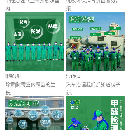
甲醛治理（全称光触媒室
优吸环保消毒抗菌服务，
内...
采...
空气污染净化治理）工业
用行业公认奥维牌消毒
文明的进步，创造了多姿
液，具备杀死人体冠状病
多彩的家居产品和生活情
毒的功效，杀菌率
调，但也带来了以甲醛为
99.99%。相对于传统消毒
首的室内...
液来说，无...
除霉|防霉
汽车治理
除霉|防霉室内霉菌的生
汽车治理我们都知道房子
长...
新...
受温度、湿度、基质养
装修完会有甲醛，其实汽
分、通风四个条件影响，
车的甲醛超标问题更为严