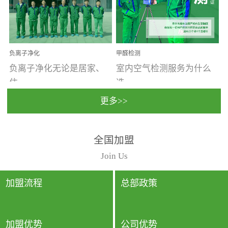
温暖潮湿、营养物质多、
重。汽车的空间范围小，
通风缓慢的空间最易滋生
配件、皮具、装饰多，这
大量霉菌的...
些都是汽...
负离子净化
甲醛检测
负离子净化无论是居家、
室内空气检测服务为什么
住...
选...
更多>>
宿、办公还是各类社会活
择上门检测?☑ 上门检测执
全国加盟
动，人类长时间停留的室
行国家规定的标准检测方
内空间都有整体消毒的需
法，空气采样量准确，检
Join Us
要。因为空间内人流携带
测结果可靠，远胜于其他
的、空气...
检测...
加盟流程
总部政策
加盟优势
公司优势