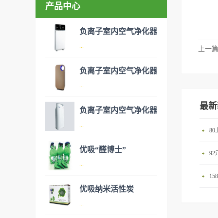
产品中心
负离子室内空气净化器
...
上一
负离子室内空气净化器
空气净化器是指能够吸附、分
...
解或转化各种空气污染物（一
最新
般包括PM2.5、粉尘、花粉、
负离子室内空气净化器
异味、甲醛之类的装修污染、
空气净化器是指能够吸附、分
...
8
细菌、过敏原等），可快速有
解或转化各种空气污染物（一
效去除挥发性有机物，有效提
般包括PM2.5、粉尘、花粉、
优吸“醛博士”
9
高空气清洁度的效果。主要功
异味、甲醛之类的装修污染、
空气净化器是指能够吸附、分
...
能：除甲醛/除异味/杀菌应用
细菌、过敏原等），可快速有
解或转化各种空气污染物（一
1
范围：家庭场所、办公室场
效去除挥发性有机物，有效提
般包括PM2.5、粉尘、花粉、
优吸纳米活性炭
所、使用方法：见产品说明手
高空气清洁度的效果。主要功
异味、甲醛之类的装修污染、
优吸环保的吉祥物是一只叫
...
册
能：除甲醛/除异味/杀菌应用
细菌、过敏原等），可快速有
“醛博士”的可爱青蛙，醛博士