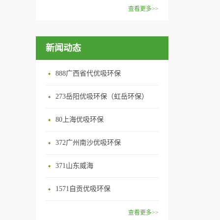
范围：家庭场所、办公室场
效去除挥发性有机物，有效提
在甲醛领域是非常专业的一位
查看更多>>
所、使用方法：见产品说明手
高空气清洁度的效果。主要功
学者，对于甲醛的治理更是了
优吸纳米活性炭，是黑色粉末
册
能：除甲醛/除异味/杀菌应用
如指掌。家里放了“醛博士”可
状或块状、颗粒状、蜂窝状的
范围：家庭场所、办公室场
以辅助净化空气，醛博士一肚
新闻动态
无定形碳，也有排列规整的晶
所、使用方法：见产品说明手
子的活性炭具有良好的吸附作
体碳。优吸活性炭具有较强的
册
用。放在车里不仅能装饰更能
吸附性，广泛应用于生产、生
888广西省代优吸环保
减轻车内的烟味或是其他异
活中。主要功能：吸附异味应
味，“醛博士”昭示着优吸在除
用范围：汽车、冰箱、食品
273岳阳优吸环保（虹岳环保）
甲醛方面的专业性和无可替代
柜、房间、鞋内等使用方法：
性。有博士的团队，才能更好
80上海优吸环保
见产品说明手册产品类型：国
的研发出治理甲醛的产品，而
产
我们的“醛博士”就担此重任。
372广州南沙优吸环保
主要功能：吸附异味应用范
371山东威海
围：室内、车内等使用方法：
见产品说明手册产品类型：国
1571自贡优吸环保
产
查看更多>>