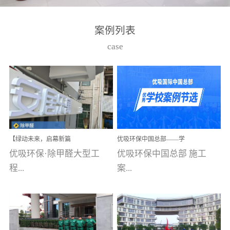
湾仔，有一支拥有高素质
高技能的团队。汇聚了众
案例列表
多的行业专家学者，攻克
case
了众多行业技术难题，并
取得了多项产品技术专利
和多项国家版权局著作
权，获得高新技术企业称
号。生产优势自主生产自
给自足，优吸公司于2015
【绿动未来，启幕新篇
优吸环保中国总部——学
在广州番禺区成功建立产
章】优吸环保中标深圳安
校施工案例(节选)
优吸环保·除甲醛大型工
优吸环保中国总部 施工
品线生产基地，工厂拥有
居乐寓，超大型工装室内
空气治理项目顺利启航，
程...
案...
自动化生产设备和成熟的
匠心筑就健康空间！
生产制作工艺流程。严格
选择源头源材料、严控产
案例【深圳安居乐寓】室
例(学校工装节选)广州南沙
品质量，我们每一批的生
内空气治理项目深圳安居
小学(珠江湾校区)项目地
产产品都经过严格的质检