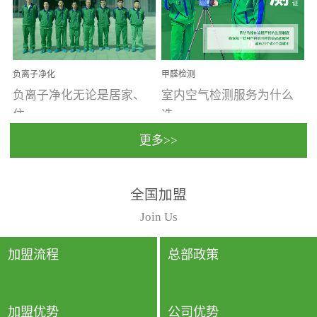
温暖潮湿、营养物质多、
重。汽车的空间范围小，
通风缓慢的空间最易滋生
配件、皮具、装饰多，这
大量霉菌的...
些都是汽...
负离子净化
甲醛检测
负离子净化无论是居家、
室内空气检测服务为什么
住...
选...
更多>>
宿、办公还是各类社会活
择上门检测?☑ 上门检测执
全国加盟
动，人类长时间停留的室
行国家规定的标准检测方
内空间都有整体消毒的需
法，空气采样量准确，检
Join Us
要。因为空间内人流携带
测结果可靠，远胜于其他
的、空气...
检测...
加盟流程
总部政策
加盟优势
公司优势