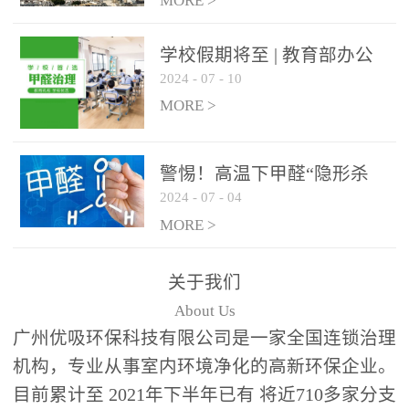
绿色家居
MORE >
学校假期将至 | 教育部办公
2024
-
07
-
10
厅关于加强学校新建校舍室
内空气质量管理通知
MORE >
警惕！高温下甲醛“隐形杀
2024
-
07
-
04
手”来袭，你的家安全吗？
MORE >
关于我们
About Us
广州优吸环保科技有限公司是一家全国连锁治理
机构，专业从事室内环境净化的高新环保企业。
目前累计至 2021年下半年已有 将近710多家分支