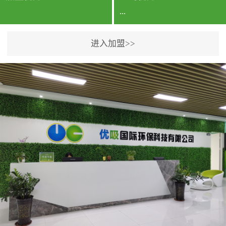
...
进入加盟>>
公司实力香港企业公司、
专利保护优势、双甲资质
企业（“室内环境净化治理
甲级施工资质”“室内环境
污染治理资质等级证
书”）、拥有多名高级《环
境工程高级工程师》室内
空气治理资格认证的治理
人员、掌握室内空气净化
治理实用技术和五项专利
技术、八项计算机软件著
作权登记证书等。研发实
力公司研发团队位于香港