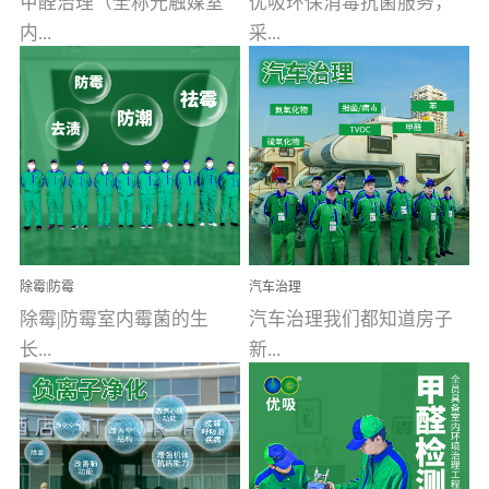
甲醛治理（全称光触媒室
优吸环保消毒抗菌服务，
内...
采...
空气污染净化治理）工业
用行业公认奥维牌消毒
文明的进步，创造了多姿
液，具备杀死人体冠状病
多彩的家居产品和生活情
毒的功效，杀菌率
调，但也带来了以甲醛为
99.99%。相对于传统消毒
首的室内...
液来说，无...
除霉|防霉
汽车治理
除霉|防霉室内霉菌的生
汽车治理我们都知道房子
长...
新...
受温度、湿度、基质养
装修完会有甲醛，其实汽
分、通风四个条件影响，
车的甲醛超标问题更为严