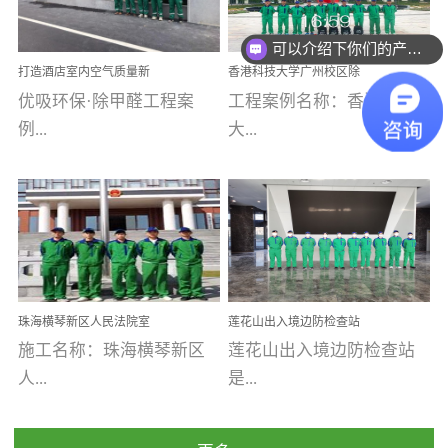
乐寓 深圳市安居乐寓
址：广州市南沙区海滨路
程序；生产车间为优吸总
为深圳安居集团旗下城...
南沙珠江湾江门市蓬江区
可以介绍下你们的产品么
部和全国分支机构生产光
打造酒店室内空气质量新
香港科技大学广州校区除
禾...
触媒、净醛王、祛味剂等
标杆——优吸环保·标杆之
甲醛项目圆满完成
优吸环保·除甲醛工程案
工程案例名称：香港科技
优吸系列产品，保质保量
作：东莞美豪雅致酒店室
内空气治理工程纪实
例...
大...
完成生产任务，确保全国
各分支机构的日常产品需
求。资质优势团队优势分
【东莞美豪雅致酒店】室
学广州校区室内空气治
支优势优吸环保是一棵正
内空气治理项目东莞美豪
理 工程案例地址：广
茁壮成长的树，只要我们
雅致酒店 东莞美豪雅
州南沙区·香港科技大学(广
人人都爱护她、珍惜她、
致酒店是为中高端人士...
州)校区 工程案...
她将越来越枝繁叶茂，终
珠海横琴新区人民法院室
莲花山出入境边防检查站
将会成为一棵参天大树！
内除甲醛空气治理项目
室内除甲醛空气治理项目
施工名称：珠海横琴新区
莲花山出入境边防检查站
优吸环保截止2020年拥有
人...
是...
全国600家网点分支机构。