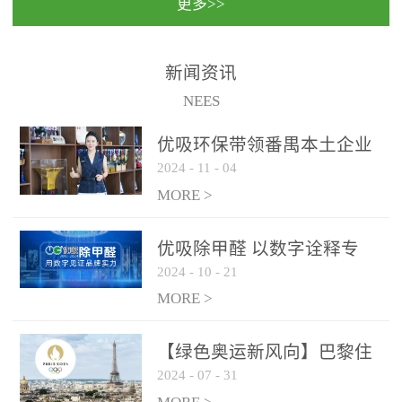
更多>>
民法院室内除甲醛空气治
国家通过设在对外开放口
理项目施工单位：优吸环
岸的出入境边防检查机关
保施工日期：2020年1月珠
（及各出入境边防检查
新闻资讯
海横琴新区人民法院，座
站），依法对出入境人
NEES
落...
员、交通工具...
优吸环保带领番禺本​土企业
2024
-
11
-
04
勇敢破局向“新”
MORE >
优吸除甲醛 以数字诠释专
2024
-
10
-
21
业，尽显除醛品牌实力！
MORE >
【绿色奥运新风向】巴黎住
2024
-
07
-
31
宿风波：优吸环保共建健康