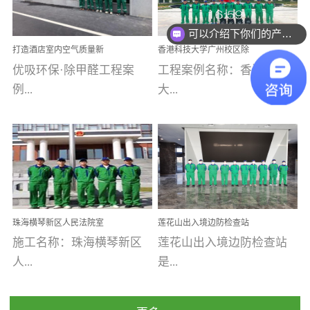
可以介绍下你们的产品么
乐寓 深圳市安居乐寓
址：广州市南沙区海滨路
程序；生产车间为优吸总
为深圳安居集团旗下城...
南沙珠江湾江门市蓬江区
部和全国分支机构生产光
你们是怎么收费的呢
打造酒店室内空气质量新
香港科技大学广州校区除
禾...
触媒、净醛王、祛味剂等
标杆——优吸环保·标杆之
甲醛项目圆满完成
优吸环保·除甲醛工程案
工程案例名称：香港科技
优吸系列产品，保质保量
作：东莞美豪雅致酒店室
内空气治理工程纪实
例...
大...
完成生产任务，确保全国
各分支机构的日常产品需
求。资质优势团队优势分
【东莞美豪雅致酒店】室
学广州校区室内空气治
支优势优吸环保是一棵正
内空气治理项目东莞美豪
理 工程案例地址：广
茁壮成长的树，只要我们
雅致酒店 东莞美豪雅
州南沙区·香港科技大学(广
人人都爱护她、珍惜她、
致酒店是为中高端人士...
州)校区 工程案...
她将越来越枝繁叶茂，终
珠海横琴新区人民法院室
莲花山出入境边防检查站
将会成为一棵参天大树！
内除甲醛空气治理项目
室内除甲醛空气治理项目
施工名称：珠海横琴新区
莲花山出入境边防检查站
优吸环保截止2020年拥有
人...
是...
全国600家网点分支机构。