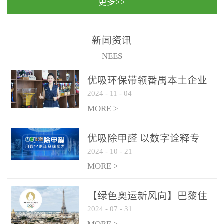
更多>>
民法院室内除甲醛空气治
国家通过设在对外开放口
理项目施工单位：优吸环
岸的出入境边防检查机关
保施工日期：2020年1月珠
（及各出入境边防检查
新闻资讯
海横琴新区人民法院，座
站），依法对出入境人
NEES
落...
员、交通工具...
优吸环保带领番禺本​土企业
2024
-
11
-
04
勇敢破局向“新”
MORE >
优吸除甲醛 以数字诠释专
2024
-
10
-
21
业，尽显除醛品牌实力！
MORE >
【绿色奥运新风向】巴黎住
2024
-
07
-
31
宿风波：优吸环保共建健康