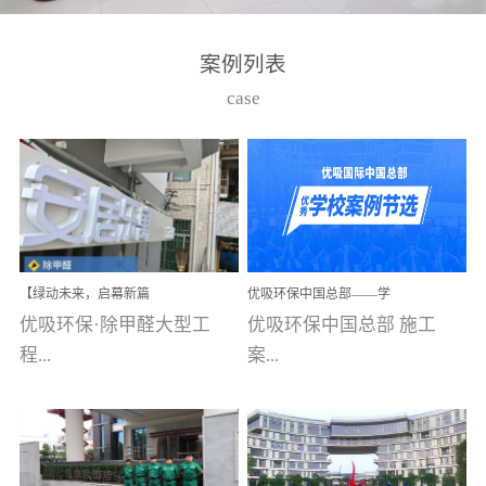
湾仔，有一支拥有高素质
高技能的团队。汇聚了众
案例列表
多的行业专家学者，攻克
case
了众多行业技术难题，并
取得了多项产品技术专利
和多项国家版权局著作
权，获得高新技术企业称
号。生产优势自主生产自
给自足，优吸公司于2015
【绿动未来，启幕新篇
优吸环保中国总部——学
在广州番禺区成功建立产
章】优吸环保中标深圳安
校施工案例(节选)
优吸环保·除甲醛大型工
优吸环保中国总部 施工
品线生产基地，工厂拥有
居乐寓，超大型工装室内
空气治理项目顺利启航，
程...
案...
自动化生产设备和成熟的
匠心筑就健康空间！
生产制作工艺流程。严格
选择源头源材料、严控产
案例【深圳安居乐寓】室
例(学校工装节选)广州南沙
品质量，我们每一批的生
内空气治理项目深圳安居
小学(珠江湾校区)项目地
产产品都经过严格的质检