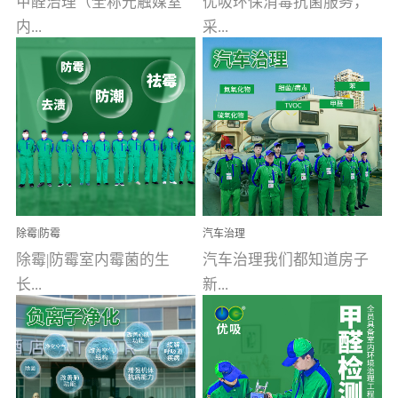
甲醛治理（全称光触媒室
优吸环保消毒抗菌服务，
内...
采...
空气污染净化治理）工业
用行业公认奥维牌消毒
文明的进步，创造了多姿
液，具备杀死人体冠状病
多彩的家居产品和生活情
毒的功效，杀菌率
调，但也带来了以甲醛为
99.99%。相对于传统消毒
首的室内...
液来说，无...
除霉|防霉
汽车治理
除霉|防霉室内霉菌的生
汽车治理我们都知道房子
长...
新...
受温度、湿度、基质养
装修完会有甲醛，其实汽
分、通风四个条件影响，
车的甲醛超标问题更为严