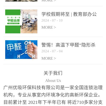
绿色家居
MORE >
学校假期将至 | 教育部办公
2024
-
07
-
10
厅关于加强学校新建校舍室
内空气质量管理通知
MORE >
警惕！高温下甲醛“隐形杀
2024
-
07
-
04
手”来袭，你的家安全吗？
MORE >
关于我们
About Us
广州优吸环保科技有限公司是一家全国连锁治理
机构，专业从事室内环境净化的高新环保企业。
目前累计至 2021年下半年已有 将近710多家分支