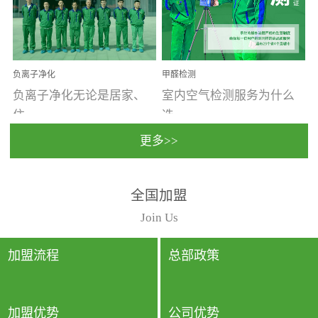
温暖潮湿、营养物质多、
重。汽车的空间范围小，
通风缓慢的空间最易滋生
配件、皮具、装饰多，这
大量霉菌的...
些都是汽...
负离子净化
甲醛检测
负离子净化无论是居家、
室内空气检测服务为什么
住...
选...
更多>>
宿、办公还是各类社会活
择上门检测?☑ 上门检测执
全国加盟
动，人类长时间停留的室
行国家规定的标准检测方
内空间都有整体消毒的需
法，空气采样量准确，检
Join Us
要。因为空间内人流携带
测结果可靠，远胜于其他
的、空气...
检测...
加盟流程
总部政策
加盟优势
公司优势