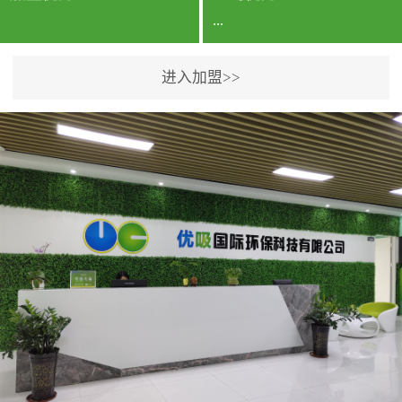
...
进入加盟>>
公司实力香港企业公司、
专利保护优势、双甲资质
企业（“室内环境净化治理
甲级施工资质”“室内环境
污染治理资质等级证
书”）、拥有多名高级《环
境工程高级工程师》室内
空气治理资格认证的治理
人员、掌握室内空气净化
治理实用技术和五项专利
技术、八项计算机软件著
作权登记证书等。研发实
力公司研发团队位于香港