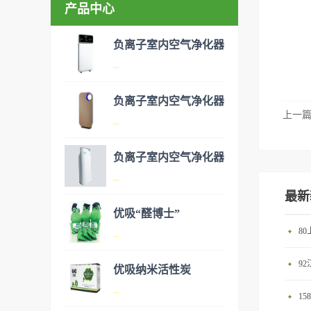
产品中心
负离子室内空气净化器
...
负离子室内空气净化器
上一
空气净化器是指能够吸附、分
...
解或转化各种空气污染物（一
般包括PM2.5、粉尘、花粉、
负离子室内空气净化器
异味、甲醛之类的装修污染、
空气净化器是指能够吸附、分
...
细菌、过敏原等），可快速有
解或转化各种空气污染物（一
最新
效去除挥发性有机物，有效提
般包括PM2.5、粉尘、花粉、
优吸“醛博士”
高空气清洁度的效果。主要功
异味、甲醛之类的装修污染、
空气净化器是指能够吸附、分
8
...
能：除甲醛/除异味/杀菌应用
细菌、过敏原等），可快速有
解或转化各种空气污染物（一
范围：家庭场所、办公室场
效去除挥发性有机物，有效提
9
般包括PM2.5、粉尘、花粉、
优吸纳米活性炭
所、使用方法：见产品说明手
高空气清洁度的效果。主要功
异味、甲醛之类的装修污染、
优吸环保的吉祥物是一只叫
...
册
能：除甲醛/除异味/杀菌应用
1
细菌、过敏原等），可快速有
“醛博士”的可爱青蛙，醛博士