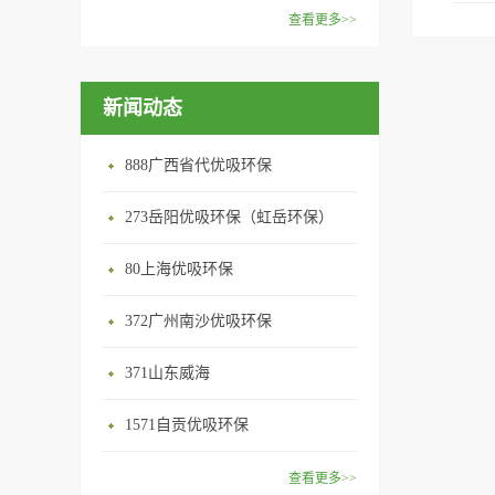
范围：家庭场所、办公室场
效去除挥发性有机物，有效提
在甲醛领域是非常专业的一位
查看更多>>
所、使用方法：见产品说明手
高空气清洁度的效果。主要功
学者，对于甲醛的治理更是了
优吸纳米活性炭，是黑色粉末
册
能：除甲醛/除异味/杀菌应用
如指掌。家里放了“醛博士”可
状或块状、颗粒状、蜂窝状的
范围：家庭场所、办公室场
以辅助净化空气，醛博士一肚
新闻动态
无定形碳，也有排列规整的晶
所、使用方法：见产品说明手
子的活性炭具有良好的吸附作
体碳。优吸活性炭具有较强的
册
用。放在车里不仅能装饰更能
吸附性，广泛应用于生产、生
888广西省代优吸环保
减轻车内的烟味或是其他异
活中。主要功能：吸附异味应
味，“醛博士”昭示着优吸在除
用范围：汽车、冰箱、食品
273岳阳优吸环保（虹岳环保）
甲醛方面的专业性和无可替代
柜、房间、鞋内等使用方法：
性。有博士的团队，才能更好
80上海优吸环保
见产品说明手册产品类型：国
的研发出治理甲醛的产品，而
产
我们的“醛博士”就担此重任。
372广州南沙优吸环保
主要功能：吸附异味应用范
371山东威海
围：室内、车内等使用方法：
见产品说明手册产品类型：国
1571自贡优吸环保
产
查看更多>>