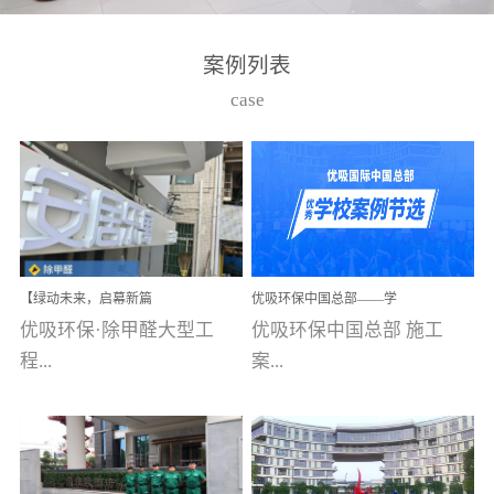
湾仔，有一支拥有高素质
高技能的团队。汇聚了众
案例列表
多的行业专家学者，攻克
case
了众多行业技术难题，并
取得了多项产品技术专利
和多项国家版权局著作
权，获得高新技术企业称
号。生产优势自主生产自
给自足，优吸公司于2015
【绿动未来，启幕新篇
优吸环保中国总部——学
在广州番禺区成功建立产
章】优吸环保中标深圳安
校施工案例(节选)
优吸环保·除甲醛大型工
优吸环保中国总部 施工
品线生产基地，工厂拥有
居乐寓，超大型工装室内
空气治理项目顺利启航，
程...
案...
自动化生产设备和成熟的
匠心筑就健康空间！
生产制作工艺流程。严格
选择源头源材料、严控产
案例【深圳安居乐寓】室
例(学校工装节选)广州南沙
品质量，我们每一批的生
内空气治理项目深圳安居
小学(珠江湾校区)项目地
产产品都经过严格的质检