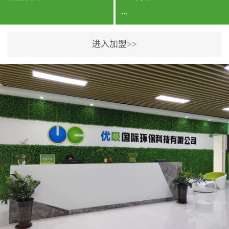
...
进入加盟>>
公司实力香港企业公司、
专利保护优势、双甲资质
企业（“室内环境净化治理
甲级施工资质”“室内环境
污染治理资质等级证
书”）、拥有多名高级《环
境工程高级工程师》室内
空气治理资格认证的治理
人员、掌握室内空气净化
治理实用技术和五项专利
技术、八项计算机软件著
作权登记证书等。研发实
力公司研发团队位于香港