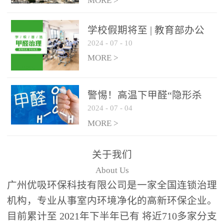
绿色家居
MORE >
学校假期将至 | 教育部办公
2024
-
07
-
10
厅关于加强学校新建校舍室
内空气质量管理通知
MORE >
警惕！高温下甲醛“隐形杀
2024
-
07
-
04
手”来袭，你的家安全吗？
MORE >
关于我们
About Us
广州优吸环保科技有限公司是一家全国连锁治理
机构，专业从事室内环境净化的高新环保企业。
目前累计至 2021年下半年已有 将近710多家分支