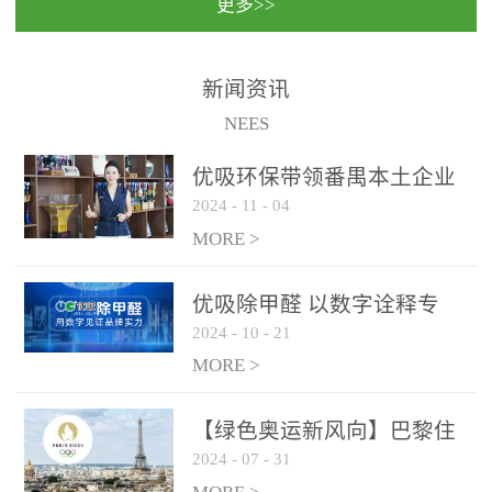
更多>>
民法院室内除甲醛空气治
国家通过设在对外开放口
理项目施工单位：优吸环
岸的出入境边防检查机关
保施工日期：2020年1月珠
（及各出入境边防检查
新闻资讯
海横琴新区人民法院，座
站），依法对出入境人
NEES
落...
员、交通工具...
优吸环保带领番禺本​土企业
2024
-
11
-
04
勇敢破局向“新”
MORE >
优吸除甲醛 以数字诠释专
2024
-
10
-
21
业，尽显除醛品牌实力！
MORE >
【绿色奥运新风向】巴黎住
2024
-
07
-
31
宿风波：优吸环保共建健康