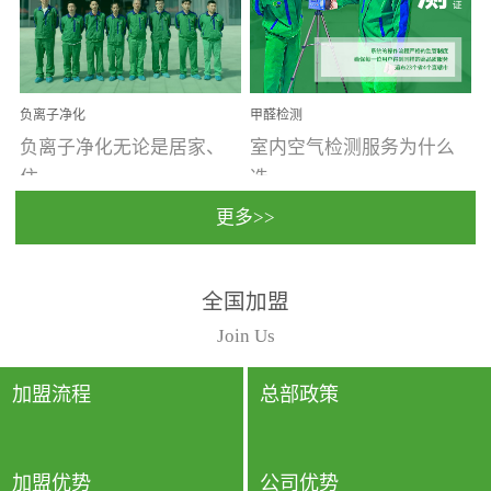
温暖潮湿、营养物质多、
重。汽车的空间范围小，
通风缓慢的空间最易滋生
配件、皮具、装饰多，这
大量霉菌的...
些都是汽...
负离子净化
甲醛检测
负离子净化无论是居家、
室内空气检测服务为什么
住...
选...
更多>>
宿、办公还是各类社会活
择上门检测?☑ 上门检测执
全国加盟
动，人类长时间停留的室
行国家规定的标准检测方
内空间都有整体消毒的需
法，空气采样量准确，检
Join Us
要。因为空间内人流携带
测结果可靠，远胜于其他
的、空气...
检测...
加盟流程
总部政策
加盟优势
公司优势