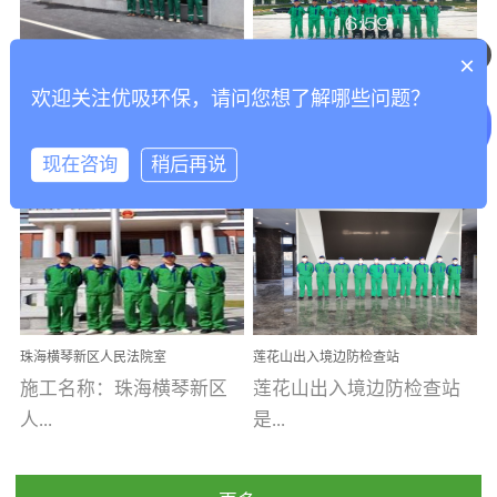
乐寓 深圳市安居乐寓
址：广州市南沙区海滨路
程序；生产车间为优吸总
为深圳安居集团旗下城...
南沙珠江湾江门市蓬江区
你们是怎么收费的呢
部和全国分支机构生产光
×
打造酒店室内空气质量新
香港科技大学广州校区除
禾...
触媒、净醛王、祛味剂等
欢迎关注优吸环保，请问您想了解哪些问题？
标杆——优吸环保·标杆之
甲醛项目圆满完成
优吸环保·除甲醛工程案
工程案例名称：香港科技
优吸系列产品，保质保量
作：东莞美豪雅致酒店室
内空气治理工程纪实
例...
大...
完成生产任务，确保全国
现在咨询
稍后再说
各分支机构的日常产品需
求。资质优势团队优势分
【东莞美豪雅致酒店】室
学广州校区室内空气治
支优势优吸环保是一棵正
内空气治理项目东莞美豪
理 工程案例地址：广
茁壮成长的树，只要我们
雅致酒店 东莞美豪雅
州南沙区·香港科技大学(广
人人都爱护她、珍惜她、
致酒店是为中高端人士...
州)校区 工程案...
她将越来越枝繁叶茂，终
珠海横琴新区人民法院室
莲花山出入境边防检查站
将会成为一棵参天大树！
内除甲醛空气治理项目
室内除甲醛空气治理项目
施工名称：珠海横琴新区
莲花山出入境边防检查站
优吸环保截止2020年拥有
人...
是...
全国600家网点分支机构。