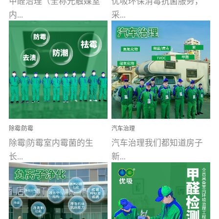
甲醛治理（全称光触媒室
优吸环保消毒抗菌服务，
内...
采...
空气污染净化治理）工业
用行业公认奥维牌消毒
文明的进步，创造了多姿
液，具备杀死人体冠状病
多彩的家居产品和生活情
毒的功效，杀菌率
调，但也带来了以甲醛为
99.99%。相对于传统消毒
首的室内...
液来说，无...
除霉|防霉
汽车治理
除霉|防霉室内霉菌的生
汽车治理我们都知道房子
长...
新...
受温度、湿度、基质养
装修完会有甲醛，其实汽
分、通风四个条件影响，
车的甲醛超标问题更为严