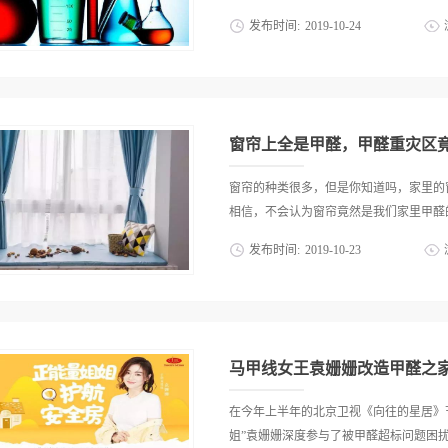
安全和健康，我国在2012年出台了强制
发布时间:
2019
-
10
-
24
14岁儿童出台的家具产品标准。该标准
明确要求，有着比成年人家具更严苛的标
，但是又被我们忽略的甲醛都在哪？1、
牌，七彩人生工作人员表示，儿童家具国
剂、塑料制品都需要用到甲醛作为原料。
检都会遇到各种各样的不合格产品. 
众化工产品， 甲醛的用途非常广泛，合
侵害，七彩人生为此专门在儿童家具标准的.
料、照相胶片、建筑材料以及消毒、熏蒸
窗帘上全是甲醛，甲醛重灾区
中的多面手，但任何东西的使用都必须有
就会带来不利的一面。2、食品领域：近
窗帘的种类很多，但是你知道吗，家里的
品种类范围极广，大致概括如下:1.水产
相信，不会认为窗帘竟然是我们家里甲醛的
等。2.水发食品：如牛百叶、蹄筋、猪肚
发布时间:
2019
-
10
-
23
鸡爪、鸭掌等。4.干制品：鲍鱼、海参、
品：腐竹、豆腐皮、豆腐干6.各种面制品
编就给大家说一说，窗帘上如何去除甲醛
还有点心(如月饼);各种酒类;乳制品;
料种类很多，那么这些布料都有哪些特点
限于上述这些种类。虽然曾经被检出甲醛
甲醛甲醛溶于水，新买回来的窗帘可以用
甲醛的行为，主要是在水发产品上比较突出
洗几遍，然后在太阳底下晾晒；除此之外
马甲线女王袁姗姗改造甲醛之
纳米光触媒等。二、窗帘的布料种类1、
提花装置把纱提起来，使纱局部浮出布面
在今年上半年的北京卫视《向往的星居》节
图案，以这种方法织造出来的布就叫提花
姐”袁姗姗深度参与了被甲醛超标问题困扰的