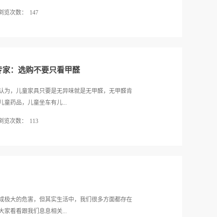
浏览次数：
147
的伤害！冬季暖气开启，室内的甲醛含量增长5-6倍冬
修污染物的高挥发期。冬季甲醛超标率已经高达
类身体健康的主要污染物，特别是冬天的空气中甲醛对
出10倍以上。甲醛就会源源不断地从板材和家具中挥
专家：选购不要只看甲醛
污染。大家都知道，一年四季中，夏季是装修污染甲
季是室内甲醛污染一年四季中最厉害的，这和我们的常
认为，儿童家具只要是无异味就是无甲醛，无甲醛肯
气中甲醛浓度的大小与以下四个因素有关：室内温
药品，儿童坐车有儿...
室内空气流通量。在高温、高湿、负压和高负载条件
浏览次数：
113
甲醛的沸点是19度，当暖气开启时，室内的甲醛含量
！对免疫力较低的孩子和老人，造成很大危害！️尤其是
童家具更不是“缩小版成人家具”，有自己的安全标
儿家中，半年内都有装修史，而房屋装修污染一般要释
全方面的问题，很容易让儿童受到安全威胁。 无异
！在日常的生活中，甲醛大量存在于新装修过的房屋
重金属如锑、砷、铅、钡等的超标危害可能远比甲醛
释放量的叠加更容易造...
和生殖系统，且婴幼儿对铅的吸收率高达53%，约为
发展。而砷，俗称砒，其化合物3yang化2砷是众所周
ng为1mg/L的空气中，呼吸5～10分钟，可发生致
成极大的危害，但其实生活中，我们很多方面都存在
彩人生“三宝”安全标准护卫儿童安全 为保障儿童
家看看跟我们息息相关...