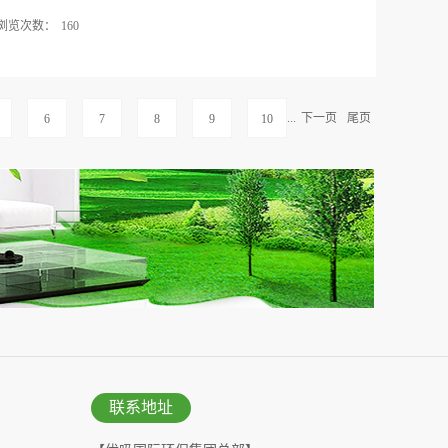
行。衣跟甲醛的关系买回来的新衣服常带有一股异
浏览次数：
160
易皱的缺点的。在高压、高温环境下，让甲醛分子与
如果处理过程不严谨，或处理后清洗不净，就会使甲
导致头痛、头晕、乏力、恶心、呕吐、胸闷、眼痛、
就带有甲醛。研究发现，甲醛除了会引起咳嗽、过敏
退等；孕妇长期吸入可能导致胎儿畸形等。而在众多
衣服在买回来后，要先清洗一遍。也可先用淡盐水浸
易被大人给无视掉。特别是，婴儿不像大人一样，会
...
下一页
尾页
6
7
8
9
10
布褪色，这样处理过的新衣服穿在身上就比较...
上婴儿哭闹是正常的事情，所以大人会以为是饿了、
给大家详细介绍下婴儿吸入甲醛的症状有哪些？，好
处理，以免婴儿受到危害。1、甲醛会危害人的眼部及
、红肿，呼吸困难，呼吸粗重，喉咙沙哑、讲话或干
用，甲醛是原浆毒物质，能与蛋白质结合、高浓度吸入
、头痛。3、经常打喷嚏、咳嗽、免疫力低下，新装修
经常有皮肤过敏、发痒、抓挠手的习惯。5、感到压
只要离开了环境，症状有了明显的改善和改善等等，
甲醛已经对婴儿起到威胁了。所以，面对甲醛对婴儿
方法进行处理：1、空气净化器通过...
联系地址