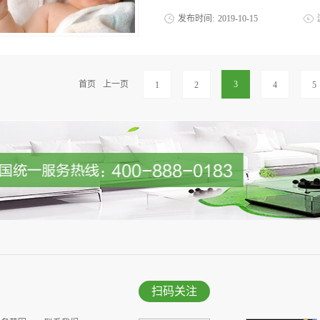
多大？一个人最基本的日常无非是衣食住
发布时间:
2019
-
10
-
15
味，这是甲醛的气味，它是用来处理棉布
棉纤维分子结合，可产生防皱的效果。但
果不及时处理，对人体的危害甚大，如会
醛单体从布料中释放出来，甚至布料本身
嗓子痛、心悸、失眠、体重减轻、记力减
性鼻炎等疾病，还可能诱发癌症。因此新
群体中，婴儿的危害是最大的，而且很容
首页
上一页
3
1
2
4
5
泡一下，因为食盐能够消毒、杀菌、防止棉
表达自己的不适，他们最多只是哭闹，加
困了等这些原因进行掩盖掉了。现在，就
让大家有意识的进行判断，及做出准确的
上呼吸道粘膜，轻微的表象是眼结膜充血
涩暗哑或湿腻。2、对皮肤粘膜的刺激作
时出现呼吸道严重的刺激和水肿、眼刺激
的房子，宝宝不想留下，无故哭闹。4、
抑，恶心，头晕甚至是感到恶心。但是，
都可以判断处宝宝很可能是吸入了甲醛，
的危害，坚决不能手软，可以通过以下几个
扫码关注