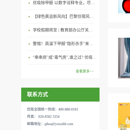
优吸除甲醛 以数字诠释专业，尽显除醛品牌实力！
【绿色奥运新风向】巴黎住宿风波：优吸环保共建健康绿色家居
学校假期将至 | 教育部办公厅关于加强学校新建校舍室内空气质量管理通知
警惕！高温下甲醛“隐形杀手”来袭，你的家安全吗？
“串串房”成“毒气房”,谁之过? 优吸守护呼吸健康11年专注室内空气治理！
查看更多>>
联系方式
优吸全国统一热线：400-888-0183
传真： 020-8582 5354
邮箱地址：qihua@youxihb.com