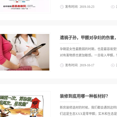
来，因此花型的立体感强，色彩相对柔和
发布时间:
2019
-
10
-
23
涵。2、印花布将坯布漂炼处理，去掉杂
就是印花布。坯布是不能直接用于印花的
住宅改造。众所周知，甲醛问题特别难以
纤维上面的蜡质、油脂等等才能保证印花
约设计师，建议安装一套新风系统。 
上去的，花型颜色亮丽、丰富细腻、清爽
京的范先生。范先生和妻子育有一个四岁
绘般的印染效果，流露出自然的质感。3、
爷爷奶奶照顾。一家三代五口同堂，本是
遗祸子孙，甲醛对孕妇的伤害
甲醛超标问题，却曾给一家人带来巨大
怀孕过孩子，当时因为比较着急就搬到了
孕期是女性最脆弱的时期，也是最容易受
太意外流产。 搬到现在的房子是源于
对有害物质也更加敏感。一旦吸入甲醛，轻
全的港湾，但未曾想却使得怀孕的妻子流
发布时间:
2019
-
10
-
17
是橱柜。 从此以后，范先生家里的橱
上，橱柜只要依然在家里就一直会成为甲
喉疼痛等不适，重则会造成胎儿畸形甚至
家里甲醛超标问题。 这段不愿提及的
中，不但会导致自身身体不适，有害物质
需求就是要确保家居环境的安全和健康。
很有可能会因此出现胎儿畸形等危险。因
料。 为了让委托人范先生一家彻底放
新房中，以免过量的吸入甲醛，造成危险
装修到底用哪一种板材好？
装...
面，最常见的有敏性皮炎、色斑、坏死等
量的吸入高浓度甲醛的话，还会诱发引起
新房装修选材的时候，我们都会遇到这样
喘，不但会影响自身的身体健康，同时还
们这是生态XXX是零甲醛；实木和生态是商