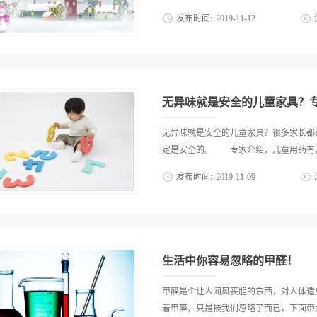
发布时间:
2019
-
11
-
12
庭都有甲醛超标的现象无知的爱，是最大
季室内供暖季节正是一年中甲醛、苯等装
73%。室内空气中甲醛已经成为影响人
人体的危害最大，其毒性要比正常情况高
无异味就是安全的儿童家具？
发出来，给我们生活空间造成不同程度的
醛挥发最厉害的季节 ，为什么，反而冬
无异味就是安全的儿童家具？很多家长都
识相违背。这究竟是怎么回事呢？室内空
定是安全的。 专家介绍，儿童用药有儿童
度、室内相对湿度、室内材料的装载度、
发布时间:
2019
-
11
-
09
下会加剧甲醛散发的力度。供暖开始了，
将增长5-6倍以上，冬天一般都不会通风
童座椅，儿童并不是成人的缩小版。 儿
新装修的房子，据统计，90%白血病患
准，只看产品有无甲醛，而忽视其他安
放3-15年——无知的爱，是最大的伤害
味不代表是安全的儿童家具 实际上，
中，其中板式家具集中的房间由于板材甲醛
危害大，比如，铅能损害人体神经、造血
生活中你容易忽略的甲醛！
成人的5倍，可能影响儿童成长发育和智力
知的砒霜，是种毒性很强的物质，在含砷化qi
甲醛是个让人闻风丧胆的东西，对人体造
命性中毒。 儿童家具要用儿童标准 七
着甲醛，只是被我们忽略了而已，下面带大