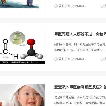
吸入甲醛后很多人都会出现不同程度的头
发布时间:
2019
-
10
-
15
话还会导致出现心悸、失眠、体重减轻、
的危害更加的严重，专家指出甲醛会导致
大家买的时候最容易被忽悠的点。市面上
因毒性物质，在动物实验中发现，动物如
板、刨花板、大芯板、拼接板、指接板、
瘤。因此孕妇在日常生活中要注意，甲醛
一不小心就被忽悠了。那到底我们装修用
会导致胎儿出现一些变异。既然甲醛对孕妇
康的问题，环不环保就跟它的制作工艺有
甲醛问题人人都躲不过，你信
高，下面来介绍两种，市面上用的最多的
是木头和其他植物纤维打成粉末加胶热压
我们可以看到，网上到处宣扬甲醛危害的
（不去皮碾压），经过洗、筛、煮、磨好
市场炒作（当然，不否认存在有些商家，为
粉末加上胶水，在高温下热压。热压是密
发布时间:
2019
-
10
-
15
着决定性的作用。它是在热量和压力的联
粘剂、防水剂重新分布，原料中的各组分
产品进行大肆宣扬）但是，但凡是有点专
品达到并符合质量要求的过程。密度板的
无色气体，刺激性气味，对人眼、鼻等有
具等，高密度板用来做室内外装潢、办公
或氧化制得，也可由烃类氧化产物分出。
房抗静电地板、护墙板、防盗门、墙板、隔
乌洛托品、季戊四醇和染料等的原料。虽
宝宝吸入甲醛会有哪些反应？
分杠精，小编就曾在某吧上面见识过一位
和事。这是多么的一种愚昧。因为缺乏专
说起甲醛的危害，大家都是“谈醛色变”
术），真的很可笑。我们来看看，到底甲
材料如人造板、玻璃胶、复合板等，都含有