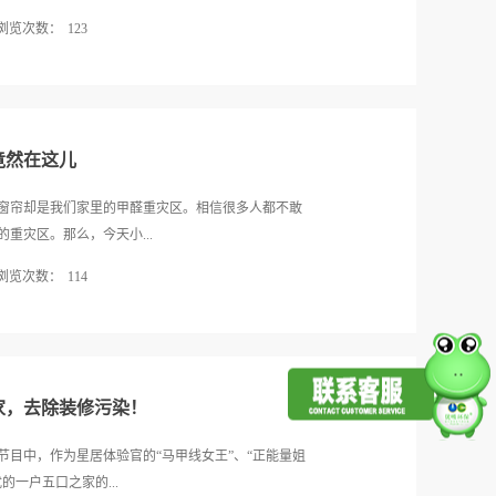
标准《儿童家具通用技术条件》，这是我国首个针对3—
浏览次数：
123
对儿童家具的结构安全、力学性能及警示标识等都作出
准。作为参与儿童家具标准制定的唯一儿童家具品
化工领域：化工领域中生产制造的染料、油漆、粘接
标实行7年来，儿童家具市场仍不容乐观，几乎每年年
甲醛属用途广泛、生产工艺简单、原料供应充足的大
图为媒体报道截图 为全方位保障儿童安全不受家具
成树脂、表面活性剂、塑料、橡胶、皮革、造纸、染
..
和防腐过程中均要用到甲醛，可以说甲醛是化学工业
竟然在这儿
个限量，有一个标准，一旦使用超越了标准和限量，
些年，我国各地检验部门曾经检测出甲醛含量超标的食
窗帘却是我们家里的甲醛重灾区。相信很多人都不敢
品：鱿鱼、墨鱼、海蛎、蚬、带鱼、银鱼、螺肉、虾
重灾区。那么，今天小...
、鸡肠、鸭肠等。3.劣质肉品：如肉馅、畜禽血制品、
浏览次数：
114
鱼翅、粉丝、竹笋、干制食用菌、肉干、鱼干5.豆制
：如面条、馒头7.曾被报道的甲醛含量超标的食品种类
，让我们家里的甲醛减少一些。现在市面上窗帘的布
咸菜等等。被曝光出来的就这么可能含有甲醛的食品并只不
呢？今天小编一一给大家解答。一、窗帘上如何去除
含量过高的食品种类很多，使人们防不胜防。但滥用
清水浸泡，如果甲醛含量多，味道重，可以多用水清
。这种违法...
，还可以使用专门去除甲醛的产品，如甲醛清除剂、
家，去除装修污染！
提花布在织造时将经纱或纬纱（经编纱或纬编纱）通过
，显现出立体的形态，各个浮点连接拼组就形成各种
目中，作为星居体验官的“马甲线女王”、“正能量姐
布。特点：提花布的花型由不同颜色的织物编织起
一户五口之家的...