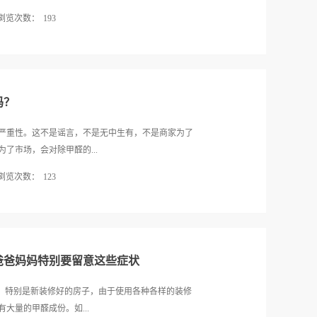
痛、头晕、乏力、恶心、胸闷、眼痛等情况，严重的
浏览次数：
193
记力减退还有植物神经紊乱等情况。特别甲醛对孕妇
胎儿畸形。致突变作用可以说高浓度的甲醛是一种基
存在着几十种板材：实木板、生态板、颗粒板、密度
果长期高浓度的吸入甲醛，很有可能会诱发鼻咽肿
、、、等等。对于业外人士很难分得清谁是谁，所以
不仅仅会导致孕妇本身患有鼻咽肿瘤，同时还有可能
什么板材合适？其实大家最关心的无非还是环保、健
的危害如此严重，孕期的甲醛防治定是必不可少...
关，加工过程中胶水用的多的，那么甲醛含量相对也
吗？
板材：密度板、颗粒板密度板：全称叫密度纤维板，
成的。1、制作工序是：通过将原木材进行碾压成片
严重性。这不是谣言，不是无中生有，不是商家为了
几步，最后变成粉末状。2、热压工序：将磨好的板材
了市场，会对除甲醛的...
度板生产制造的一道重要工序，对产品质量和产量起
浏览次数：
123
合作用下，板坯中的水分气化，蒸发、密度增加、胶
发生一系列变化，从而使纤维间形成各种结合力,使产
业知识的，都会知道，甲醛是一种化学物质，是一种
用途：密度板主要用于强化木地板、门板、隔墙、家
刺激作用；甲醛可由甲醇在银、铜等金属催化下脱氢
和民用家具、音响、车辆内部装饰，还可用作计算机
用作农药和消毒剂，制酚醛树脂、脲醛树脂、维纶、
板等的制作材料。它还是包装的...
然，甲醛危害对人体影响如此之大，但是还是有一部
爸爸妈妈特别要留意这些症状
“怼王”站在非其专业领域，去质疑别人专业领域的人
业知识的认知，而质疑所有的专业技术（除甲醛技
的，特别是新装修好的房子，由于使用各种各样的装修
醛跟我们的关系有多密切，对我们造成的危害又能有
大量的甲醛成份。如...