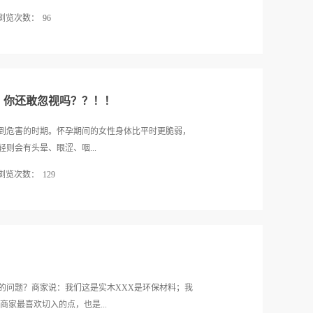
，面料质感好，厚重结实，比较高档，耐看而有内
浏览次数：
96
质后印上各种花纹图案，再经过后整理，生产出的产品
，而必须经过漂、炼后，去除杂质和织造浆料，去除
根治，那么袁姗姗是如何解决这个问题的？节目组邀
的质量，上色的牢度。特点：印花布的花型是直接印
袁姗姗参与的这期《向往的星居》委托人是居住在北
明快，造型流畅、自由多变，具有极好的逼真感及手
的宝宝，因为平时工作比较忙，孩子大部分时间是由
印花遮光布经过染色处理的遮光布，通过转...
阖家团圆的幸福之事，但这所居住了近六年的房子的
，你还敢忽视吗？？！！
的困扰和阴影。 范先生的妻子在结婚第二年就曾经
现在的房子，但是因为装修污染问题导致怀孕的范太
到危害的时期。怀孕期间的女性身体比平时更脆弱，
范先生的坚持，他的坚持只是想给家人一个最温暖安
则会有头晕、眼涩、咽...
产。事后检测发现，范先生家里甲醛超标，挥发源应
浏览次数：
129
柜就沦为摆设，所有的杂物都放置在架子上。但实际
醛挥发源头，和用不用关系不大，所以依然没能解决
是流产。刺激作用孕妇如果长时间在含有甲醛的环境
往事，也促使范先生一家在此次装修改造中最核心的
还会通过胎盘的运送危及到到胎儿的健康，严重的话
因此，设计师王帅选用的装修材料均是环保材
此孕妈妈在平时要注意，最好不要待在刚刚装修好的
心，设计师王帅推荐安装了一套新风机。因为房子
。致敏作用甲醛对我们人体的伤害还表现在皮肤方
，这些都是甲醛对皮肤造成的伤害。除此之外如果过
支气管哮喘。特别是怀孕的孕妇，一旦患有支气管哮
的问题？商家说：我们这是实木XXX是环保材料；我
会增加在分娩过程中的意外情况以及危险。突出表现
家最喜欢切入的点，也是...