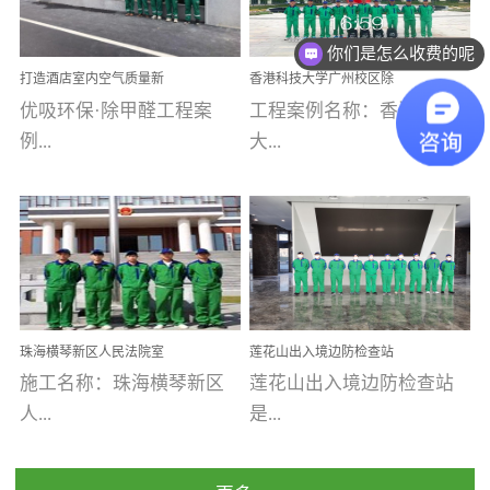
你们是怎么收费的呢
乐寓 深圳市安居乐寓
址：广州市南沙区海滨路
程序；生产车间为优吸总
为深圳安居集团旗下城...
南沙珠江湾江门市蓬江区
部和全国分支机构生产光
现在有优惠活动吗
打造酒店室内空气质量新
香港科技大学广州校区除
禾...
触媒、净醛王、祛味剂等
标杆——优吸环保·标杆之
甲醛项目圆满完成
优吸环保·除甲醛工程案
工程案例名称：香港科技
优吸系列产品，保质保量
作：东莞美豪雅致酒店室
内空气治理工程纪实
例...
大...
完成生产任务，确保全国
各分支机构的日常产品需
求。资质优势团队优势分
【东莞美豪雅致酒店】室
学广州校区室内空气治
支优势优吸环保是一棵正
内空气治理项目东莞美豪
理 工程案例地址：广
茁壮成长的树，只要我们
雅致酒店 东莞美豪雅
州南沙区·香港科技大学(广
人人都爱护她、珍惜她、
致酒店是为中高端人士...
州)校区 工程案...
她将越来越枝繁叶茂，终
珠海横琴新区人民法院室
莲花山出入境边防检查站
将会成为一棵参天大树！
内除甲醛空气治理项目
室内除甲醛空气治理项目
施工名称：珠海横琴新区
莲花山出入境边防检查站
优吸环保截止2020年拥有
人...
是...
全国600家网点分支机构。