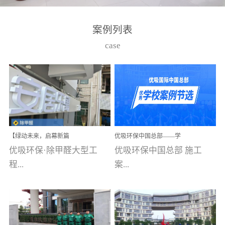
湾仔，有一支拥有高素质
高技能的团队。汇聚了众
案例列表
多的行业专家学者，攻克
case
了众多行业技术难题，并
取得了多项产品技术专利
和多项国家版权局著作
权，获得高新技术企业称
号。生产优势自主生产自
给自足，优吸公司于2015
【绿动未来，启幕新篇
优吸环保中国总部——学
在广州番禺区成功建立产
章】优吸环保中标深圳安
校施工案例(节选)
优吸环保·除甲醛大型工
优吸环保中国总部 施工
品线生产基地，工厂拥有
居乐寓，超大型工装室内
空气治理项目顺利启航，
程...
案...
自动化生产设备和成熟的
匠心筑就健康空间！
生产制作工艺流程。严格
选择源头源材料、严控产
案例【深圳安居乐寓】室
例(学校工装节选)广州南沙
品质量，我们每一批的生
内空气治理项目深圳安居
小学(珠江湾校区)项目地
产产品都经过严格的质检