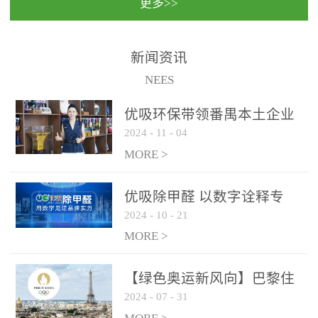
更多>>
民法院室内除甲醛空气治
国家通过设在对外开放口
理项目施工单位：优吸环
岸的出入境边防检查机关
保施工日期：2020年1月珠
（及各出入境边防检查
新闻资讯
海横琴新区人民法院，座
站），依法对出入境人
NEES
落...
员、交通工具...
优吸环保带领番禺本​土企业
2024
-
11
-
04
勇敢破局向“新”
MORE >
优吸除甲醛 以数字诠释专
2024
-
10
-
21
业，尽显除醛品牌实力！
MORE >
【绿色奥运新风向】巴黎住
2024
-
07
-
31
宿风波：优吸环保共建健康