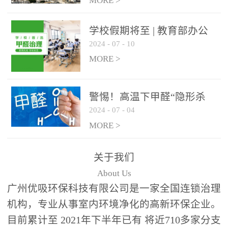
绿色家居
MORE >
学校假期将至 | 教育部办公
2024
-
07
-
10
厅关于加强学校新建校舍室
内空气质量管理通知
MORE >
警惕！高温下甲醛“隐形杀
2024
-
07
-
04
手”来袭，你的家安全吗？
MORE >
关于我们
About Us
广州优吸环保科技有限公司是一家全国连锁治理
机构，专业从事室内环境净化的高新环保企业。
目前累计至 2021年下半年已有 将近710多家分支