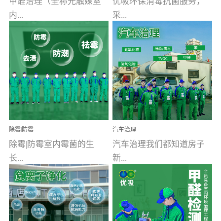
甲醛治理（全称光触媒室
优吸环保消毒抗菌服务，
内...
采...
空气污染净化治理）工业
用行业公认奥维牌消毒
文明的进步，创造了多姿
液，具备杀死人体冠状病
多彩的家居产品和生活情
毒的功效，杀菌率
调，但也带来了以甲醛为
99.99%。相对于传统消毒
首的室内...
液来说，无...
除霉|防霉
汽车治理
除霉|防霉室内霉菌的生
汽车治理我们都知道房子
长...
新...
受温度、湿度、基质养
装修完会有甲醛，其实汽
分、通风四个条件影响，
车的甲醛超标问题更为严