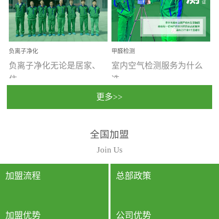
温暖潮湿、营养物质多、
重。汽车的空间范围小，
通风缓慢的空间最易滋生
配件、皮具、装饰多，这
大量霉菌的...
些都是汽...
负离子净化
甲醛检测
负离子净化无论是居家、
室内空气检测服务为什么
住...
选...
更多>>
宿、办公还是各类社会活
择上门检测?☑ 上门检测执
全国加盟
动，人类长时间停留的室
行国家规定的标准检测方
内空间都有整体消毒的需
法，空气采样量准确，检
Join Us
要。因为空间内人流携带
测结果可靠，远胜于其他
的、空气...
检测...
加盟流程
总部政策
加盟优势
公司优势