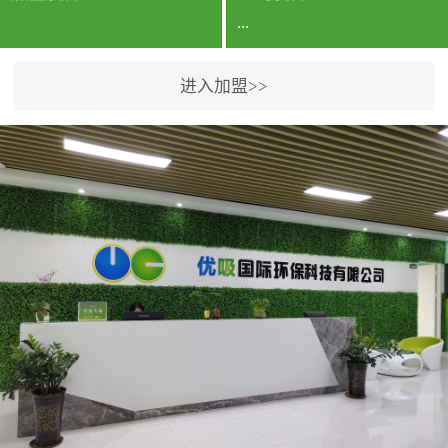
...
进入加盟>>
公司实力香港企业公司、
专利保护优势、双甲资质
企业（“室内环境净化治理
甲级施工资质”“室内环境
污染治理资质等级证
书”）、拥有多名高级《环
境工程高级工程师》室内
空气治理资格认证的治理
人员、掌握室内空气净化
治理实用技术和五项专利
技术、八项计算机软件著
作权登记证书等。研发实
力公司研发团队位于香港