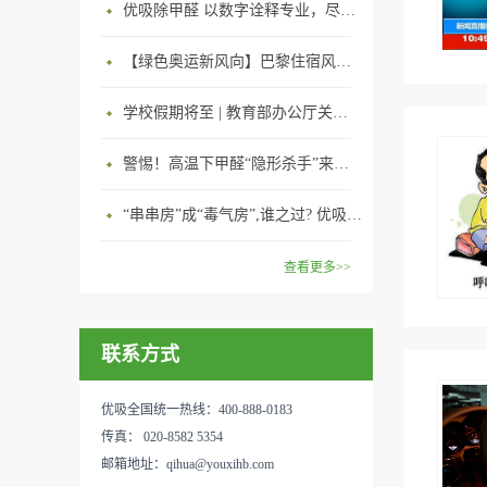
优吸除甲醛 以数字诠释专业，尽显除醛品牌实力！
【绿色奥运新风向】巴黎住宿风波：优吸环保共建健康绿色家居
学校假期将至 | 教育部办公厅关于加强学校新建校舍室内空气质量管理通知
警惕！高温下甲醛“隐形杀手”来袭，你的家安全吗？
“串串房”成“毒气房”,谁之过? 优吸守护呼吸健康11年专注室内空气治理！
查看更多>>
联系方式
优吸全国统一热线：400-888-0183
传真： 020-8582 5354
邮箱地址：qihua@youxihb.com