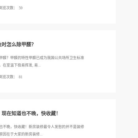
了些简单有效除甲醛的方法。 老师傅说，通风虽然
浏览次数：
59
风力很小，并且进风量非常少的时候，通风的效果就
不适宜开窗的时候，就完全无法通风了，这时甲醛还是
绝招，其中有些效果不错，有些并不科学，今天为大
，直至超标，危害健康。 还有的人说通风一段时
妨试试看第一招：通风除味法。买来的新车应适度开
其实是错的，甲醛是无色无味的，苯系物等有异味，但
办法就是通风，不过这种方法耗时也比较长。由于车
或者请CMA机构检测。 然后，...
通风，有条件的时候打开车门通风是非常必要的。另
及时怎么除甲醛？
友喜欢在不影响使用的情况下尽量保持新车的感觉而
拆除，否则内部有害气体很难散发出来。第二招：木
甲醛？甲醛的特性甲醛已成为我国公共场所卫生标准
很多车主会选择一些活性炭，竹炭包等物品放置在车
室温下极易挥发, 易...
巧方便摆放，车主可以根据自身需求将碳包放在车内
浏览次数：
81
定要及时拆除，否则会影响功效第三招：光触媒除味
料产生正负电子荷，从而产生分解还原作用，产生出
快。甲醛对眼、鼻、喉的黏膜有强烈的刺激作用，最普遍
有机污染物分解成无污染的水、二氧化碳和其他无害
引起过敏性皮炎和哮喘。室内甲醛污染对健康的危害
污自洁，净化空气功能。第四招：放置蔬菜水果很多
用，可引起呼吸道炎症及肺功能损害。2、免疫系统，
方法效果不错，操作起来也比较...
性免疫均有抑制作用。说明甲醛是一种免疫抑制剂，
？现在知道也不晚，快收藏！
，甲醛对神经系统也有损害作用，它可以引起神经系统
醛检测4、生殖发育，甲醛染毒性成熟雄性大鼠研究发现
也不晚，快收藏！新房装修最令人发愁的并不是装修
降低，精子存活率降低，活动率下降和精子数量减
因在于大家的新房装修...