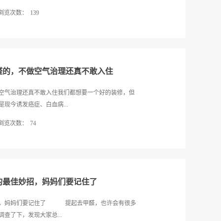
浏览次数：
139
而且是 24 小时全天开机，根本不停，用不到一个
我办公室的人都会问我是不是有吃的东西坏了，
滤芯，半个月又有酸臭味了，现在根本不敢用闲置
'吐槽，又出来一些看似客观的'分析文章'，非常无
醛的，不做空气治理还真不敢入住
题是解决问题的基础。恶意回避的、无耻忽悠的，至
为我们也曾并不确定——所以我们联合多家高校与研
空气治理还真不敢入住我们都想要一个好的装修，但
些分析与建议——既给用户，也给行业：1. 酸味是
现今诱发癌症、白血病...
避免发酸？欢迎指正。一、事实很早以前，行业内已经存
浏览次数：
74
技术问题，实际上，它是操守问题。酸臭问题并不只存在
我们不满于行业对'净化器为什么会发酸'的解释一直流
“致癌物”。但是许多人都不知道，家中的甲醛究竟来
性能大多都差到了近乎没用'...
甚至一年，甲醛还会超标？尤其是有些家庭在入住了
一位从业多年的装修师傅说，这是因为甲醛的“潜伏
前达标了，日后还会出现再次反弹的情况。而这些恼人
的最佳妙招，妈妈们要记住了
料等居家必备的一些物品。下面我将特别主要的3种材
中有这几种材料制作的物品，尽早处理掉吧。材料1：
招，妈妈们要记住了 提起去甲醛，也许会有很多
，如果采用的是成本较低的胶合板、刨花板、颗粒板
查了下，发现大家总...