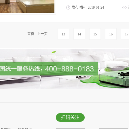
材料使用量过多，可能造成居室空间的总
发布时间:
2019
-
01
-
24
标并不新鲜。业内人士分析，环保不仅是
进行综合考量。装修各方面选择的弹性很
悲催，房租这么贵，还有毒? 据了解，
控，“切忌堆砌材料、优选简约设计、选
正因为如此，我们更应该关注自己的居住
万不要放置过密即便装修环节非常环保，
“致癌”。这么说，你就应该明白室内甲
首页
上一页
...
13
14
15
16
17
后，消费者还要往房间里填充家具，家具释
肺部产生伤害，引发鼻咽癌和白血病。 
甲醛的危害，我国0-14岁儿童白血病发
儿童患白血病罪魁祸首。相关调查显示，
不光是儿童，成人也要注意，之前曝出阿
由于甲醛受温度影响，挥发快慢不同，所
情况，科学检测发现，甲醛的潜伏期长达1
依附在沙发、电视柜、衣柜、鞋柜、床板
人防不胜防。 危害就在身边，面对这场
有效的方式，对抗甲醛?!优吸环保提供的
扫码关注