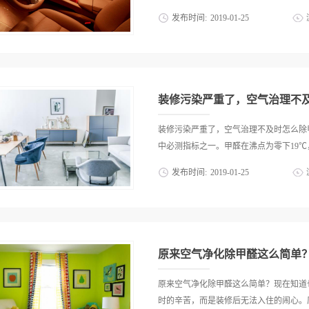
了通风除甲醛的误区，还好心给他介绍
发布时间:
2019
-
01
-
25
时很快捷的是空气得到流通，但当室外的
会大打折扣;而生活中出现雨天、雾霾等
关于新车除味的话题不少朋友都有自己的
会不断释放，长此以往就会积累在室内
家总结了几条小方法，有此困扰的朋友不
间，感觉室内没有味道就没有甲醛吗?这
窗。要想使有害气体散发出来，最有效的
是我们不能靠鼻子闻，最好选用甲醛检测盒
内空间相对狭小封闭，所以新车经常开窗
装修污染严重了，空气治理不
外新车很多部件都有塑料袋保护，不少朋
不去拆除，其实这些塑料包装一定要及时
装修污染严重了，空气治理不及时怎么除
炭除味法。把包好的黑木炭放到后备厢。
中必测指标之一。甲醛在沸点为零下19℃，在
中，竹炭具有吸甲醛的功效，并且体积小
发布时间:
2019
-
01
-
25
任意位置，不过新的碳包外的塑料包装一
法。光触媒，它是在光的催化下，介质材
溶于水, 随着温度的上升, 挥发速度加
氧化能力极强的自由氢氧基和活性氧，把
的症状就是眼睛受刺激和头痛，严重的可
物质，因而其具有极强的杀菌，除臭，防
1、呼吸系统，甲醛对呼吸道具有刺激作
朋友习惯用一些水果来清除车内气味，这个
甲醛对机体细胞免疫、体液免疫、非特异
原来空气净化除甲醛这么简单
但其机制仍有待研究。3、中枢神经系统
的变形坏死DNA，RNA 合成减少。甲
原来空气净化除甲醛这么简单？现在知道
甲醛能引起睾丸组织病理损伤，脏器系数
时的辛苦，而是装修后无法入住的闹心。原