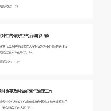
2004年6月15日国际癌症研究中心（IARC）已将甲
浏览次数：
72
表报告指出高浓度的甲醛能导致耳、鼻、喉癌，也可
重了，怎么办？只要室内进行装修，就会存在污染，广
主要的成分就是：苯系物、甲醛还有TVOC等有害气
污染，下面我们来一起分析一下：1、开窗通风：广州
其室内甲醛污染，它的释放时间长达3-15年，是污
这种方法到底有多大作用呢？甲醛释放游离在空气中
不用着急，我向一位从业20年的环保专家学到了几个
能帮助大家更好的除甲醛，早日住进新家。决窍一：
针对性的做好空气治理除甲醛
只要打开家中所有窗户，就能让空气开始流通，带有
醛浓度就会降低了。但是，只要一关窗，就会立即失
好空气治理除甲醛装修大军对家居环保问题的关注度
断地累积，甚至是超标。所以，为了健康着想，还需
的居室环保画等号。环...
果才会更彻底诀窍二：活性炭。活性炭是一种原始的
浏览次数：
149
量使用可去除室内部分甲醛污染。不过活性炭的吸附
换一次，不然就会造成二次甲醛污染。而且建议新房
对设计、施工进行综合考量。“环境容量”不可忽视，
石。现在大多数家庭都在使用洛廷石来除甲醛，因为
很想尽快搬家，考虑到房间里总有一些气味，就请了
醛分解成水和二氧化碳，然后继续吸附甲醛。所以洛
染指数超标。“为了尽早搬家，也为了确保自己和家人
强。而且洛廷石的使用期长达3年...
人一起到建材市场挑选的，乳胶漆买的是环保漆，木
要时也要及时做好空气治理工作
可污染指数为什么还是超标呢？”“环保装饰材料是指
就是说这些材料仍然含有一定量的有害物质。”业内人
时做好空气治理工作出租房相继爆出多起甲醛超标的
境容量”的问题，如果木材、涂料、壁纸等用胶较多的
么租房子的人呢?更...