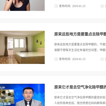
发布时间:
2019
-
01
-
25
前六月份公司搬家，特地买的除甲醛版的，
月，就有一股非常明显的酸臭味，每个到
我。。。后来找了客服给我免费换了一个
了'近期看到越来越多关于'空气净化器发酸
原来这些地方是要重点去除甲
语。我们始终认为，正面承认问题分析问
少请先闭上嘴巴。我们一直不发声，是因
原来这些地方是要重点去除甲醛的，不做
究所，在这两年多研究成果基础上，做了这
谁都不想每天生活在有毒的空间里，甲醛是
什么？2. 从哪里来？3. 如何减轻甚至
发布时间:
2019
-
01
-
25
在一个基本认识：'滤网发酸'表面看是
某个特定机型，甚至某个品牌。两年前，
的一大祸首，早已被世界卫生组织确认为
于表面，更尴尬于'不怎么发酸的除醛净化器
自于哪里，为什么通风了那么好几个月、
几年之后，还会出现甲醛中毒的情况。据
期”太长了，有3到15年，所以即使入住
​原来它才是去空气净化除甲醛
的甲醛主要是来自于我们的家具、装修用
料列举出来，大家可以参考一下，如果家
原来它才是去空气净化除甲醛的最佳妙
胶合板、刨花板等衣柜橱柜门门板等家具
人给你各种支招，我也特意在妈妈群简单调