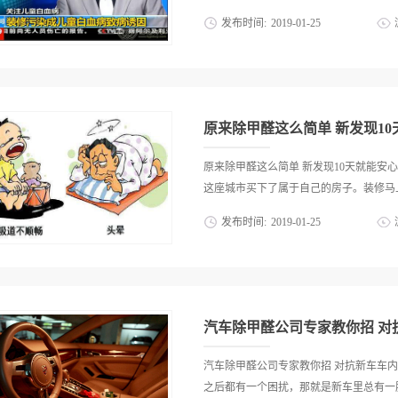
等这类人造板材，其中含有的甲醛会非常
发布时间:
2019
-
01
-
25
家在选择的时候，注意认准E0、E1的环
充物现在很多家庭都会使用非常厚的床垫
是把希望过于寄托在高科技产品上，有人
物，而它恰恰是由甲醛和尿素复合制作的
化器，那这些方法对于去除甲醛真的有
料3：壁纸墙面的面积非常的大，因此如
招却被很多人给忽略了，这到底是什么妙
在室内的墙面全面覆盖的情况下，是很难治
用方法一起数数看吧，该如何选择一目
果：★★★★☆ 家庭装修时使用的各
大品牌环保产品，做到从源头上进行
原来除甲醛这么简单 新发现10天就能
入住 效果：★★★☆☆ 装修完毕后
这座城市买下了属于自己的房子。装修马上
门、抽屉全部打开，尽可能24小时通风
发布时间:
2019
-
01
-
25
苯、氨、TVOC等污染物，在刚装修好
着急搬进去。 方法三：通风 效果
闻报道的各种各样甲醛中毒的，唉，屋内
防万防最后发现家里仍旧存在甲醛超标的
好了，因为自己没有什么好方法，只好听
窗通风。如果你计划要装修房子而且预
标! 甲醛是一种常见的致癌和致畸物质
过测试，开窗一小时后，房屋内弥漫的甲醛可
剂量甲醛可引起慢性呼吸道疾病、女性月
异常，甚至引起鼻咽癌。高浓度甲醛对神
畸、致癌作用。 因为之前在新闻上看
汽车除甲醛公司专家教你招 对抗新车车内
是通过同事介绍有幸认识了以为环保老师
之后都有一个困扰，那就是新车里总有一股