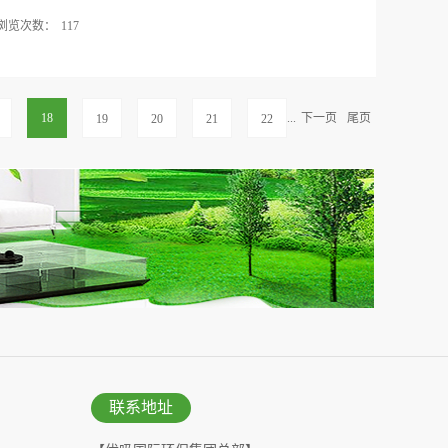
体有害物质超过容量上限，所以检测结果显示污染超
浏览次数：
117
购买环保材料这么简单，它需要对设计、材料、施工
大，在效果叠加的作用下，必须从最初的环节严格管
目前出租房的空气治理问题并没有纳入相关法律规定，
择无污染施工工艺”这三大纪律不可违反。环保家具千
环境的健康。甲醛到底是什么?你只需要记住两个字
最终的室内空气质量仍然不见得环保，因为装修之
醛含量超标会导致多大的危害了吧，主要是会对人体的
18
...
下一页
尾页
19
20
21
22
放出的各种有害气体同样会造成...
下面，给大家说一下几个数据，让你更加清楚的认识到
病率为每10万人有人患病，而装修所产生的甲醛污染是
九成的儿童白血病患者的家里短期内装修过。其实，
里员工应出租房导致白血病身亡的案例影响非常大。
以就算是装修了几年的房子也可能会出现甲醛超标的
0-15年以上!装修只是甲醛入侵的一种途径，它们还会
、劣质窗帘，甚至是盗版书中，可谓是无处不在，让
家庭环境保卫战，千万不要掉以轻心!到底有没有安全
广州除甲醛一直以周期短，效率高为服务特色，始终...
联系地址