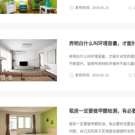
少，畸形率升高。5、遗传毒性和致癌作用，
发布时间:
2019
-
01
-
25
醛确定为Ⅰ类致癌物（人类致癌物），发
能导致白血病。除甲醛公司 装修污染严
后都会有十分严重的空气污染，而污染的
州甲醛治理如果选择正确的方法去除装修
体，它们就是我们住进新家最大的阻碍。尤
甲醛治理中开窗通风时最常见的方法，但
染最严重、最难以去除的污染。但是大家
后比重较空气重，游离空间为1米...
除甲醛的诀窍，现在就分享给大家，希望
弄明白什么叫环境容量，才能
开窗通风。开窗是最简单的除甲醛方法，
甲醛的空气就会被带到室外，而室内的甲
弄明白什么叫环境容量，才能针对性的做
去除甲醛的效果，不仅如此，甲醛还会不
不断提升。装修所用材料环保并不能与最终
要搭配其他的方法一起使用，除甲醛的效
发布时间:
2019
-
01
-
25
清洁材料，对甲醛具有一定的吸附性，大
容量小，且无法分解甲醛，必须一个月更
保不仅是购买环保材料这么简单，它需要
一年更换十次以上活性炭。诀窍三：洛廷
日前，有消费者反应，新房刚刚装修好，
它能大量吸附空气中的甲醛，并把这些甲
检测到家里检测，没想到检测的结果是污
廷石不会吸附饱和，而且除甲醛的能力也很
的健康，装修需要的每样东西都是我和家
租房一定要做甲醛检测，有必
材用的是实木板，石材也都是天然石材，
有害物质含量在国家规定的标准以内，也
租房一定要做甲醛检测，有必要时也要及
士提醒消费者注意，居室空间有一个“环
问题，自己买的房子花钱做治理理所当然，那