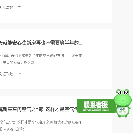
高。因此为了避免这类材料进到我们的家中，建议大
浏览次数：
72
保标志，尽可能的降低甲醛过量的风险。材料2：床垫填
，然而这类床垫中的填充物很多都是尿醛树脂泡膜
说找专业公司来去甲醛，还有人说买贵一点的空气净
。若是选到劣质的产品，甲醛会大量的释放出来。材
效吗？ 不得不说，有一种最有效最省钱的去甲醛妙
果我们没有选择好壁纸，一旦壁纸中含有大量的甲醛，
招呢？咱们不如一起耐着性子把经常被大家提及的常
理的。因而我们在挑选的...
了然。 方法一：购买环保装修材料、家具 效
原来除甲醛这么简单 新发现10天就能安心住新房再也不需要等半年的空气治理方法
种装饰材料、板材，以及家具、软装饰品尽可能购买
控制，尽量减少家中甲醛污染源。 方法二：延迟
安心住新房再也不需要等半年的空气治理方法 终于在
建议至少等3个月以上再居住，入住前家中门窗、柜
结束的时候，想到新...
。毕竟家装污染除了甲醛，同时还有苯、甲苯、二甲
浏览次数：
74
的那段时间里这些污染物会集中大量释放，所以最好别
：★★★★☆ 装修后一切都已成定局，如果你千
甲醛到底怎么去除呢?这时朋友告诉我给家里通通风就
问题的话，最有效而且最经济的去除甲醛方法就是开
话照做，结果通风了大半年之后再一检测还是甲醛超
算够的话，安装新风系统还是很有必要的。 有人做
，在我国有毒化学品优先控制名单上高居第二位。低
以减少80%以上，所以经...
经紊乱、妊娠综合症，引起新生儿体质降低、染色体
汽车除甲醛公司专家教你招 对抗新车车内空气之“毒”这样才是空气治理之道
经系统、免疫系统、肝脏等都有毒害。甲醛还有致
到过甲醛中毒的事件，想想的心里还是挺后怕的。于
空气之“毒”这样才是空气治理之道 相信不少朋友买车
傅，他对于室内空气净化有很高的认识，首先先说明
味道难以消除，...