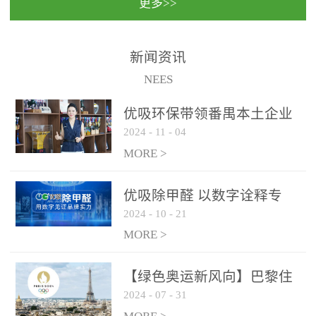
更多>>
民法院室内除甲醛空气治
国家通过设在对外开放口
理项目施工单位：优吸环
岸的出入境边防检查机关
保施工日期：2020年1月珠
（及各出入境边防检查
新闻资讯
海横琴新区人民法院，座
站），依法对出入境人
NEES
落...
员、交通工具...
优吸环保带领番禺本​土企业
2024
-
11
-
04
勇敢破局向“新”
MORE >
优吸除甲醛 以数字诠释专
2024
-
10
-
21
业，尽显除醛品牌实力！
MORE >
【绿色奥运新风向】巴黎住
2024
-
07
-
31
宿风波：优吸环保共建健康