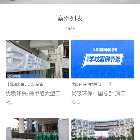
湾仔，有一支拥有高素质
高技能的团队。汇聚了众
案例列表
多的行业专家学者，攻克
case
了众多行业技术难题，并
取得了多项产品技术专利
和多项国家版权局著作
权，获得高新技术企业称
号。生产优势自主生产自
给自足，优吸公司于2015
【绿动未来，启幕新篇
优吸环保中国总部——学
在广州番禺区成功建立产
章】优吸环保中标深圳安
校施工案例(节选)
优吸环保·除甲醛大型工
优吸环保中国总部 施工
品线生产基地，工厂拥有
居乐寓，超大型工装室内
空气治理项目顺利启航，
程...
案...
自动化生产设备和成熟的
匠心筑就健康空间！
生产制作工艺流程。严格
选择源头源材料、严控产
案例【深圳安居乐寓】室
例(学校工装节选)广州南沙
品质量，我们每一批的生
内空气治理项目深圳安居
小学(珠江湾校区)项目地
产产品都经过严格的质检