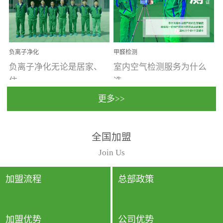
温暖潮湿、营养物质多、
重。汽车的空间范围小，
通风缓慢的空间最易滋生
配件、皮具、装饰多，这
大量霉菌的...
些都是汽...
负离子净化
甲醛检测
负离子净化无论是居家、
室内空气检测服务为什么
住...
选...
更多>>
宿、办公还是各类社会活
择上门检测?☑ 上门检测执
全国加盟
动，人类长时间停留的室
行国家规定的标准检测方
内空间都有整体消毒的需
法，空气采样量准确，检
Join Us
要。因为空间内人流携带
测结果可靠，远胜于其他
的、空气...
检测...
加盟流程
总部政策
加盟优势
公司优势