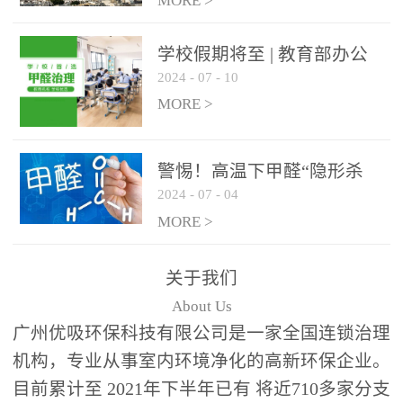
绿色家居
MORE >
学校假期将至 | 教育部办公
2024
-
07
-
10
厅关于加强学校新建校舍室
内空气质量管理通知
MORE >
警惕！高温下甲醛“隐形杀
2024
-
07
-
04
手”来袭，你的家安全吗？
MORE >
关于我们
About Us
广州优吸环保科技有限公司是一家全国连锁治理
机构，专业从事室内环境净化的高新环保企业。
目前累计至 2021年下半年已有 将近710多家分支