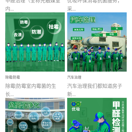
甲醛治理（全称光触媒室
优吸环保消毒抗菌服务，
内...
采...
空气污染净化治理）工业
用行业公认奥维牌消毒
文明的进步，创造了多姿
液，具备杀死人体冠状病
多彩的家居产品和生活情
毒的功效，杀菌率
调，但也带来了以甲醛为
99.99%。相对于传统消毒
首的室内...
液来说，无...
除霉|防霉
汽车治理
除霉|防霉室内霉菌的生
汽车治理我们都知道房子
长...
新...
受温度、湿度、基质养
装修完会有甲醛，其实汽
分、通风四个条件影响，
车的甲醛超标问题更为严