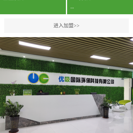
...
进入加盟>>
公司实力香港企业公司、
专利保护优势、双甲资质
企业（“室内环境净化治理
甲级施工资质”“室内环境
污染治理资质等级证
书”）、拥有多名高级《环
境工程高级工程师》室内
空气治理资格认证的治理
人员、掌握室内空气净化
治理实用技术和五项专利
技术、八项计算机软件著
作权登记证书等。研发实
力公司研发团队位于香港