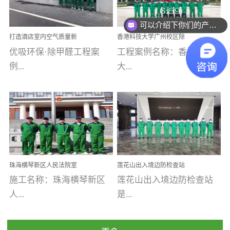
乐寓 深圳市安居乐寓
址：广州市南沙区海滨路
程序；生产车间为优吸总
为深圳安居集团旗下城...
南沙珠江湾江门市蓬江区
可以介绍下你们的产品么
部和全国分支机构生产光
打造酒店室内空气质量新
香港科技大学广州校区除
禾...
触媒、净醛王、祛味剂等
标杆——优吸环保·标杆之
甲醛项目圆满完成
优吸环保·除甲醛工程案
工程案例名称：香港科技
优吸系列产品，保质保量
作：东莞美豪雅致酒店室
内空气治理工程纪实
例...
大...
完成生产任务，确保全国
各分支机构的日常产品需
求。资质优势团队优势分
【东莞美豪雅致酒店】室
学广州校区室内空气治
支优势优吸环保是一棵正
内空气治理项目东莞美豪
理 工程案例地址：广
茁壮成长的树，只要我们
雅致酒店 东莞美豪雅
州南沙区·香港科技大学(广
人人都爱护她、珍惜她、
致酒店是为中高端人士...
州)校区 工程案...
她将越来越枝繁叶茂，终
珠海横琴新区人民法院室
莲花山出入境边防检查站
将会成为一棵参天大树！
内除甲醛空气治理项目
室内除甲醛空气治理项目
施工名称：珠海横琴新区
莲花山出入境边防检查站
优吸环保截止2020年拥有
人...
是...
全国600家网点分支机构。