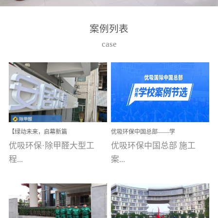
湾仔，有一支拥有高素质
高技能的团队。汇聚了众
案例列表
多的行业专家学者，攻克
case
了众多行业技术难题，并
取得了多项产品技术专利
和多项国家版权局著作
权，获得高新技术企业称
号。生产优势自主生产自
给自足，优吸公司于2015
【绿动未来，启幕新篇
优吸环保中国总部——学
在广州番禺区成功建立产
章】优吸环保中标深圳安
校施工案例(节选)
优吸环保·除甲醛大型工
优吸环保中国总部 施工
品线生产基地，工厂拥有
居乐寓，超大型工装室内
空气治理项目顺利启航，
程...
案...
自动化生产设备和成熟的
匠心筑就健康空间！
生产制作工艺流程。严格
选择源头源材料、严控产
案例【深圳安居乐寓】室
例(学校工装节选)广州南沙
品质量，我们每一批的生
内空气治理项目深圳安居
小学(珠江湾校区)项目地
产产品都经过严格的质检