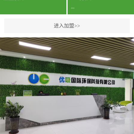
...
进入加盟>>
公司实力香港企业公司、
专利保护优势、双甲资质
企业（“室内环境净化治理
甲级施工资质”“室内环境
污染治理资质等级证
书”）、拥有多名高级《环
境工程高级工程师》室内
空气治理资格认证的治理
人员、掌握室内空气净化
治理实用技术和五项专利
技术、八项计算机软件著
作权登记证书等。研发实
力公司研发团队位于香港