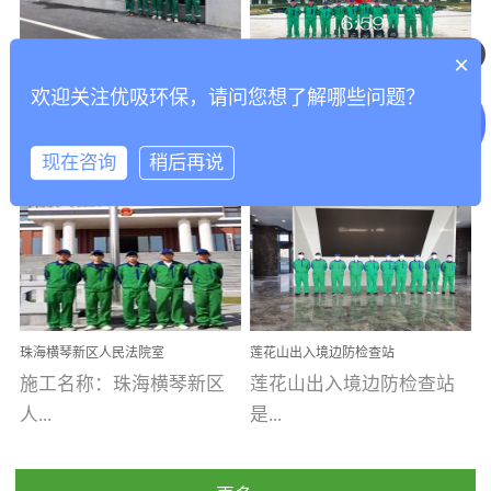
乐寓 深圳市安居乐寓
址：广州市南沙区海滨路
程序；生产车间为优吸总
为深圳安居集团旗下城...
南沙珠江湾江门市蓬江区
可以介绍下你们的产品么
部和全国分支机构生产光
×
打造酒店室内空气质量新
香港科技大学广州校区除
禾...
触媒、净醛王、祛味剂等
欢迎关注优吸环保，请问您想了解哪些问题？
标杆——优吸环保·标杆之
甲醛项目圆满完成
优吸环保·除甲醛工程案
工程案例名称：香港科技
优吸系列产品，保质保量
作：东莞美豪雅致酒店室
内空气治理工程纪实
例...
大...
完成生产任务，确保全国
现在咨询
稍后再说
各分支机构的日常产品需
求。资质优势团队优势分
【东莞美豪雅致酒店】室
学广州校区室内空气治
支优势优吸环保是一棵正
内空气治理项目东莞美豪
理 工程案例地址：广
茁壮成长的树，只要我们
雅致酒店 东莞美豪雅
州南沙区·香港科技大学(广
人人都爱护她、珍惜她、
致酒店是为中高端人士...
州)校区 工程案...
她将越来越枝繁叶茂，终
珠海横琴新区人民法院室
莲花山出入境边防检查站
将会成为一棵参天大树！
内除甲醛空气治理项目
室内除甲醛空气治理项目
施工名称：珠海横琴新区
莲花山出入境边防检查站
优吸环保截止2020年拥有
人...
是...
全国600家网点分支机构。