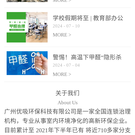
绿色家居
MORE >
学校假期将至 | 教育部办公
2024
-
07
-
10
厅关于加强学校新建校舍室
内空气质量管理通知
MORE >
警惕！高温下甲醛“隐形杀
2024
-
07
-
04
手”来袭，你的家安全吗？
MORE >
关于我们
About Us
广州优吸环保科技有限公司是一家全国连锁治理
机构，专业从事室内环境净化的高新环保企业。
目前累计至 2021年下半年已有 将近710多家分支