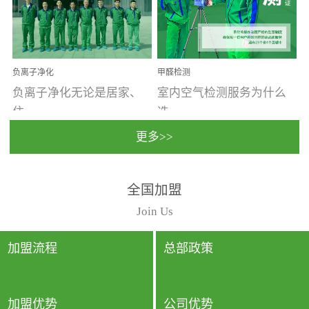
温暖潮湿、营养物质多、
重。汽车的空间范围小，
通风缓慢的空间最易滋生
配件、皮具、装饰多，这
大量霉菌的...
些都是汽...
负离子净化
甲醛检测
负离子净化无论是居家、
室内空气检测服务为什么
住...
选...
更多>>
宿、办公还是各类社会活
择上门检测?☑ 上门检测执
全国加盟
动，人类长时间停留的室
行国家规定的标准检测方
内空间都有整体消毒的需
法，空气采样量准确，检
Join Us
要。因为空间内人流携带
测结果可靠，远胜于其他
的、空气...
检测...
加盟流程
总部政策
加盟优势
公司优势