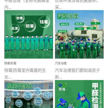
甲醛治理（全称光触媒室
优吸环保消毒抗菌服务，
内...
采...
空气污染净化治理）工业
用行业公认奥维牌消毒
文明的进步，创造了多姿
液，具备杀死人体冠状病
多彩的家居产品和生活情
毒的功效，杀菌率
调，但也带来了以甲醛为
99.99%。相对于传统消毒
首的室内...
液来说，无...
除霉|防霉
汽车治理
除霉|防霉室内霉菌的生
汽车治理我们都知道房子
长...
新...
受温度、湿度、基质养
装修完会有甲醛，其实汽
分、通风四个条件影响，
车的甲醛超标问题更为严