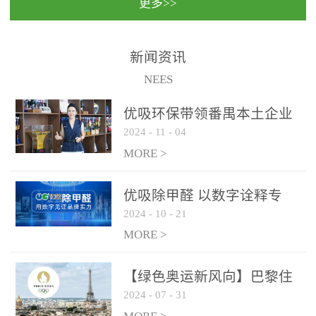
更多>>
民法院室内除甲醛空气治
国家通过设在对外开放口
理项目施工单位：优吸环
岸的出入境边防检查机关
保施工日期：2020年1月珠
（及各出入境边防检查
新闻资讯
海横琴新区人民法院，座
站），依法对出入境人
NEES
落...
员、交通工具...
优吸环保带领番禺本​土企业
2024
-
11
-
04
勇敢破局向“新”
MORE >
优吸除甲醛 以数字诠释专
2024
-
10
-
21
业，尽显除醛品牌实力！
MORE >
【绿色奥运新风向】巴黎住
2024
-
07
-
31
宿风波：优吸环保共建健康