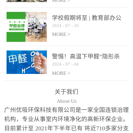
绿色家居
MORE >
学校假期将至 | 教育部办公
2024
-
07
-
10
厅关于加强学校新建校舍室
内空气质量管理通知
MORE >
警惕！高温下甲醛“隐形杀
2024
-
07
-
04
手”来袭，你的家安全吗？
MORE >
关于我们
About Us
广州优吸环保科技有限公司是一家全国连锁治理
机构，专业从事室内环境净化的高新环保企业。
目前累计至 2021年下半年已有 将近710多家分支