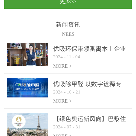
更多>>
民法院室内除甲醛空气治
国家通过设在对外开放口
理项目施工单位：优吸环
岸的出入境边防检查机关
保施工日期：2020年1月珠
（及各出入境边防检查
新闻资讯
海横琴新区人民法院，座
站），依法对出入境人
NEES
落...
员、交通工具...
优吸环保带领番禺本​土企业
2024
-
11
-
04
勇敢破局向“新”
MORE >
优吸除甲醛 以数字诠释专
2024
-
10
-
21
业，尽显除醛品牌实力！
MORE >
【绿色奥运新风向】巴黎住
2024
-
07
-
31
宿风波：优吸环保共建健康