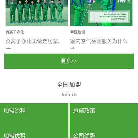
温暖潮湿、营养物质多、
重。汽车的空间范围小，
通风缓慢的空间最易滋生
配件、皮具、装饰多，这
大量霉菌的...
些都是汽...
负离子净化
甲醛检测
负离子净化无论是居家、
室内空气检测服务为什么
住...
选...
更多>>
宿、办公还是各类社会活
择上门检测?☑ 上门检测执
全国加盟
动，人类长时间停留的室
行国家规定的标准检测方
内空间都有整体消毒的需
法，空气采样量准确，检
Join Us
要。因为空间内人流携带
测结果可靠，远胜于其他
的、空气...
检测...
加盟流程
总部政策
加盟优势
公司优势