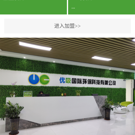
...
进入加盟>>
公司实力香港企业公司、
专利保护优势、双甲资质
企业（“室内环境净化治理
甲级施工资质”“室内环境
污染治理资质等级证
书”）、拥有多名高级《环
境工程高级工程师》室内
空气治理资格认证的治理
人员、掌握室内空气净化
治理实用技术和五项专利
技术、八项计算机软件著
作权登记证书等。研发实
力公司研发团队位于香港