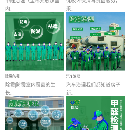
甲醛治理（全称光触媒室
优吸环保消毒抗菌服务，
内...
采...
空气污染净化治理）工业
用行业公认奥维牌消毒
文明的进步，创造了多姿
液，具备杀死人体冠状病
多彩的家居产品和生活情
毒的功效，杀菌率
调，但也带来了以甲醛为
99.99%。相对于传统消毒
首的室内...
液来说，无...
除霉|防霉
汽车治理
除霉|防霉室内霉菌的生
汽车治理我们都知道房子
长...
新...
受温度、湿度、基质养
装修完会有甲醛，其实汽
分、通风四个条件影响，
车的甲醛超标问题更为严