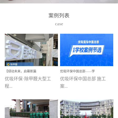
湾仔，有一支拥有高素质
高技能的团队。汇聚了众
案例列表
多的行业专家学者，攻克
case
了众多行业技术难题，并
取得了多项产品技术专利
和多项国家版权局著作
权，获得高新技术企业称
号。生产优势自主生产自
给自足，优吸公司于2015
【绿动未来，启幕新篇
优吸环保中国总部——学
在广州番禺区成功建立产
章】优吸环保中标深圳安
校施工案例(节选)
优吸环保·除甲醛大型工
优吸环保中国总部 施工
品线生产基地，工厂拥有
居乐寓，超大型工装室内
空气治理项目顺利启航，
程...
案...
自动化生产设备和成熟的
匠心筑就健康空间！
生产制作工艺流程。严格
选择源头源材料、严控产
案例【深圳安居乐寓】室
例(学校工装节选)广州南沙
品质量，我们每一批的生
内空气治理项目深圳安居
小学(珠江湾校区)项目地
产产品都经过严格的质检