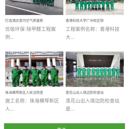
乐寓 深圳市安居乐寓
址：广州市南沙区海滨路
程序；生产车间为优吸总
为深圳安居集团旗下城...
南沙珠江湾江门市蓬江区
部和全国分支机构生产光
打造酒店室内空气质量新
香港科技大学广州校区除
禾...
触媒、净醛王、祛味剂等
标杆——优吸环保·标杆之
甲醛项目圆满完成
优吸环保·除甲醛工程案
工程案例名称：香港科技
优吸系列产品，保质保量
作：东莞美豪雅致酒店室
内空气治理工程纪实
例...
大...
完成生产任务，确保全国
各分支机构的日常产品需
求。资质优势团队优势分
【东莞美豪雅致酒店】室
学广州校区室内空气治
支优势优吸环保是一棵正
内空气治理项目东莞美豪
理 工程案例地址：广
茁壮成长的树，只要我们
雅致酒店 东莞美豪雅
州南沙区·香港科技大学(广
人人都爱护她、珍惜她、
致酒店是为中高端人士...
州)校区 工程案...
她将越来越枝繁叶茂，终
珠海横琴新区人民法院室
莲花山出入境边防检查站
将会成为一棵参天大树！
内除甲醛空气治理项目
室内除甲醛空气治理项目
施工名称：珠海横琴新区
莲花山出入境边防检查站
优吸环保截止2020年拥有
人...
是...
全国600家网点分支机构。