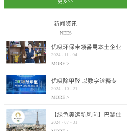
更多>>
民法院室内除甲醛空气治
国家通过设在对外开放口
理项目施工单位：优吸环
岸的出入境边防检查机关
保施工日期：2020年1月珠
（及各出入境边防检查
新闻资讯
海横琴新区人民法院，座
站），依法对出入境人
NEES
落...
员、交通工具...
优吸环保带领番禺本​土企业
2024
-
11
-
04
勇敢破局向“新”
MORE >
优吸除甲醛 以数字诠释专
2024
-
10
-
21
业，尽显除醛品牌实力！
MORE >
【绿色奥运新风向】巴黎住
2024
-
07
-
31
宿风波：优吸环保共建健康