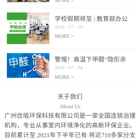
绿色家居
MORE >
学校假期将至 | 教育部办公
2024
-
07
-
10
厅关于加强学校新建校舍室
内空气质量管理通知
MORE >
警惕！高温下甲醛“隐形杀
2024
-
07
-
04
手”来袭，你的家安全吗？
MORE >
关于我们
About Us
广州优吸环保科技有限公司是一家全国连锁治理
机构，专业从事室内环境净化的高新环保企业。
目前累计至 2021年下半年已有 将近710多家分支