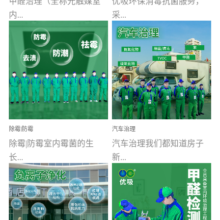
甲醛治理（全称光触媒室
优吸环保消毒抗菌服务，
内...
采...
空气污染净化治理）工业
用行业公认奥维牌消毒
文明的进步，创造了多姿
液，具备杀死人体冠状病
多彩的家居产品和生活情
毒的功效，杀菌率
调，但也带来了以甲醛为
99.99%。相对于传统消毒
首的室内...
液来说，无...
除霉|防霉
汽车治理
除霉|防霉室内霉菌的生
汽车治理我们都知道房子
长...
新...
受温度、湿度、基质养
装修完会有甲醛，其实汽
分、通风四个条件影响，
车的甲醛超标问题更为严