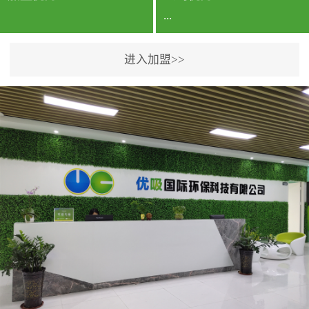
...
进入加盟>>
公司实力香港企业公司、
专利保护优势、双甲资质
企业（“室内环境净化治理
甲级施工资质”“室内环境
污染治理资质等级证
书”）、拥有多名高级《环
境工程高级工程师》室内
空气治理资格认证的治理
人员、掌握室内空气净化
治理实用技术和五项专利
技术、八项计算机软件著
作权登记证书等。研发实
力公司研发团队位于香港