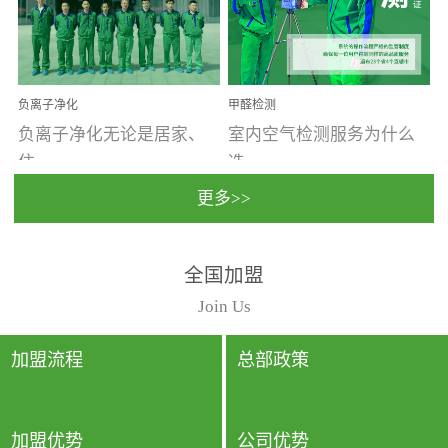
温暖潮湿、营养物质多、
重。汽车的空间范围小，
通风缓慢的空间最易滋生
配件、皮具、装饰多，这
大量霉菌的...
些都是汽...
负离子净化
甲醛检测
负离子净化无论是居家、
室内空气检测服务为什么
住...
选...
更多>>
宿、办公还是各类社会活
择上门检测?☑ 上门检测执
全国加盟
动，人类长时间停留的室
行国家规定的标准检测方
内空间都有整体消毒的需
法，空气采样量准确，检
Join Us
要。因为空间内人流携带
测结果可靠，远胜于其他
的、空气...
检测...
加盟流程
总部政策
加盟优势
公司优势