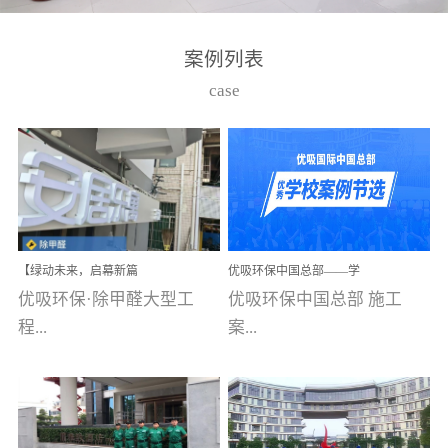
湾仔，有一支拥有高素质
高技能的团队。汇聚了众
案例列表
多的行业专家学者，攻克
case
了众多行业技术难题，并
取得了多项产品技术专利
和多项国家版权局著作
权，获得高新技术企业称
号。生产优势自主生产自
给自足，优吸公司于2015
【绿动未来，启幕新篇
优吸环保中国总部——学
在广州番禺区成功建立产
章】优吸环保中标深圳安
校施工案例(节选)
优吸环保·除甲醛大型工
优吸环保中国总部 施工
品线生产基地，工厂拥有
居乐寓，超大型工装室内
空气治理项目顺利启航，
程...
案...
自动化生产设备和成熟的
匠心筑就健康空间！
生产制作工艺流程。严格
选择源头源材料、严控产
案例【深圳安居乐寓】室
例(学校工装节选)广州南沙
品质量，我们每一批的生
内空气治理项目深圳安居
小学(珠江湾校区)项目地
产产品都经过严格的质检