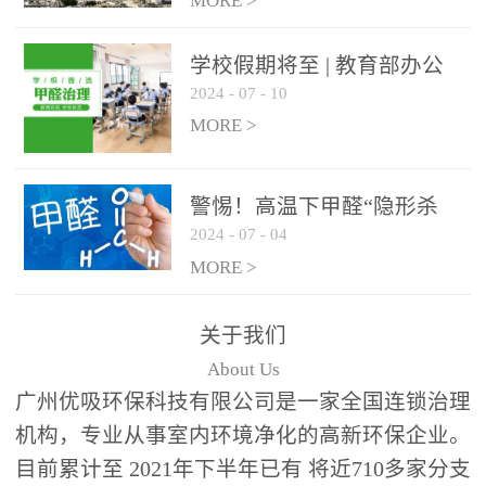
绿色家居
MORE >
学校假期将至 | 教育部办公
2024
-
07
-
10
厅关于加强学校新建校舍室
内空气质量管理通知
MORE >
警惕！高温下甲醛“隐形杀
2024
-
07
-
04
手”来袭，你的家安全吗？
MORE >
关于我们
About Us
广州优吸环保科技有限公司是一家全国连锁治理
机构，专业从事室内环境净化的高新环保企业。
目前累计至 2021年下半年已有 将近710多家分支