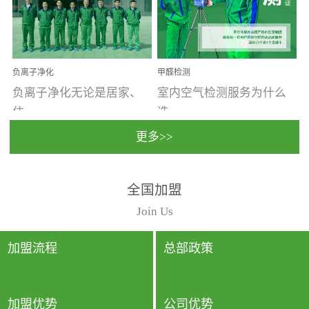
温暖潮湿、营养物质多、
重。汽车的空间范围小，
通风缓慢的空间最易滋生
配件、皮具、装饰多，这
大量霉菌的...
些都是汽...
负离子净化
甲醛检测
负离子净化无论是居家、
室内空气检测服务为什么
住...
选...
更多>>
宿、办公还是各类社会活
择上门检测?☑ 上门检测执
全国加盟
动，人类长时间停留的室
行国家规定的标准检测方
内空间都有整体消毒的需
法，空气采样量准确，检
Join Us
要。因为空间内人流携带
测结果可靠，远胜于其他
的、空气...
检测...
加盟流程
总部政策
加盟优势
公司优势