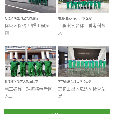
乐寓 深圳市安居乐寓
址：广州市南沙区海滨路
程序；生产车间为优吸总
为深圳安居集团旗下城...
南沙珠江湾江门市蓬江区
部和全国分支机构生产光
打造酒店室内空气质量新
香港科技大学广州校区除
禾...
触媒、净醛王、祛味剂等
标杆——优吸环保·标杆之
甲醛项目圆满完成
优吸环保·除甲醛工程案
工程案例名称：香港科技
优吸系列产品，保质保量
作：东莞美豪雅致酒店室
内空气治理工程纪实
例...
大...
完成生产任务，确保全国
各分支机构的日常产品需
求。资质优势团队优势分
【东莞美豪雅致酒店】室
学广州校区室内空气治
支优势优吸环保是一棵正
内空气治理项目东莞美豪
理 工程案例地址：广
茁壮成长的树，只要我们
雅致酒店 东莞美豪雅
州南沙区·香港科技大学(广
人人都爱护她、珍惜她、
致酒店是为中高端人士...
州)校区 工程案...
她将越来越枝繁叶茂，终
珠海横琴新区人民法院室
莲花山出入境边防检查站
将会成为一棵参天大树！
内除甲醛空气治理项目
室内除甲醛空气治理项目
施工名称：珠海横琴新区
莲花山出入境边防检查站
优吸环保截止2020年拥有
人...
是...
全国600家网点分支机构。