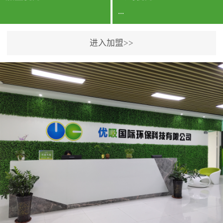
...
进入加盟>>
公司实力香港企业公司、
专利保护优势、双甲资质
企业（“室内环境净化治理
甲级施工资质”“室内环境
污染治理资质等级证
书”）、拥有多名高级《环
境工程高级工程师》室内
空气治理资格认证的治理
人员、掌握室内空气净化
治理实用技术和五项专利
技术、八项计算机软件著
作权登记证书等。研发实
力公司研发团队位于香港