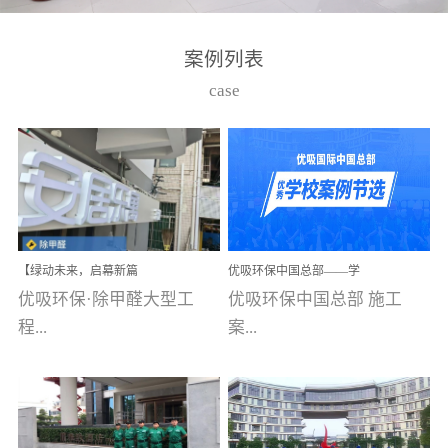
湾仔，有一支拥有高素质
高技能的团队。汇聚了众
案例列表
多的行业专家学者，攻克
case
了众多行业技术难题，并
取得了多项产品技术专利
和多项国家版权局著作
权，获得高新技术企业称
号。生产优势自主生产自
给自足，优吸公司于2015
【绿动未来，启幕新篇
优吸环保中国总部——学
在广州番禺区成功建立产
章】优吸环保中标深圳安
校施工案例(节选)
优吸环保·除甲醛大型工
优吸环保中国总部 施工
品线生产基地，工厂拥有
居乐寓，超大型工装室内
空气治理项目顺利启航，
程...
案...
自动化生产设备和成熟的
匠心筑就健康空间！
生产制作工艺流程。严格
选择源头源材料、严控产
案例【深圳安居乐寓】室
例(学校工装节选)广州南沙
品质量，我们每一批的生
内空气治理项目深圳安居
小学(珠江湾校区)项目地
产产品都经过严格的质检