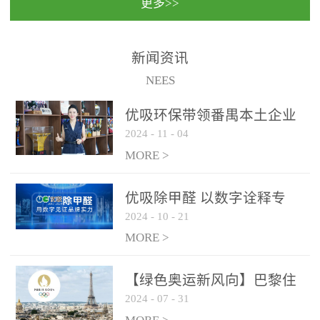
更多>>
民法院室内除甲醛空气治
国家通过设在对外开放口
理项目施工单位：优吸环
岸的出入境边防检查机关
保施工日期：2020年1月珠
（及各出入境边防检查
新闻资讯
海横琴新区人民法院，座
站），依法对出入境人
NEES
落...
员、交通工具...
优吸环保带领番禺本​土企业
2024
-
11
-
04
勇敢破局向“新”
MORE >
优吸除甲醛 以数字诠释专
2024
-
10
-
21
业，尽显除醛品牌实力！
MORE >
【绿色奥运新风向】巴黎住
2024
-
07
-
31
宿风波：优吸环保共建健康