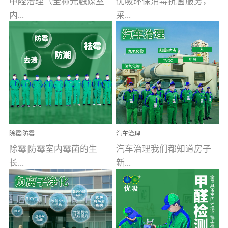
甲醛治理（全称光触媒室
优吸环保消毒抗菌服务，
内...
采...
空气污染净化治理）工业
用行业公认奥维牌消毒
文明的进步，创造了多姿
液，具备杀死人体冠状病
多彩的家居产品和生活情
毒的功效，杀菌率
调，但也带来了以甲醛为
99.99%。相对于传统消毒
首的室内...
液来说，无...
除霉|防霉
汽车治理
除霉|防霉室内霉菌的生
汽车治理我们都知道房子
长...
新...
受温度、湿度、基质养
装修完会有甲醛，其实汽
分、通风四个条件影响，
车的甲醛超标问题更为严