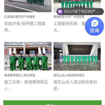
乐寓 深圳市安居乐寓
址：广州市南沙区海滨路
程序；生产车间为优吸总
为深圳安居集团旗下城...
南沙珠江湾江门市蓬江区
可以介绍下你们的产品么
部和全国分支机构生产光
打造酒店室内空气质量新
香港科技大学广州校区除
禾...
触媒、净醛王、祛味剂等
标杆——优吸环保·标杆之
甲醛项目圆满完成
优吸环保·除甲醛工程案
工程案例名称：香港科技
优吸系列产品，保质保量
作：东莞美豪雅致酒店室
内空气治理工程纪实
例...
大...
完成生产任务，确保全国
各分支机构的日常产品需
求。资质优势团队优势分
【东莞美豪雅致酒店】室
学广州校区室内空气治
支优势优吸环保是一棵正
内空气治理项目东莞美豪
理 工程案例地址：广
茁壮成长的树，只要我们
雅致酒店 东莞美豪雅
州南沙区·香港科技大学(广
人人都爱护她、珍惜她、
致酒店是为中高端人士...
州)校区 工程案...
她将越来越枝繁叶茂，终
珠海横琴新区人民法院室
莲花山出入境边防检查站
将会成为一棵参天大树！
内除甲醛空气治理项目
室内除甲醛空气治理项目
施工名称：珠海横琴新区
莲花山出入境边防检查站
优吸环保截止2020年拥有
人...
是...
全国600家网点分支机构。