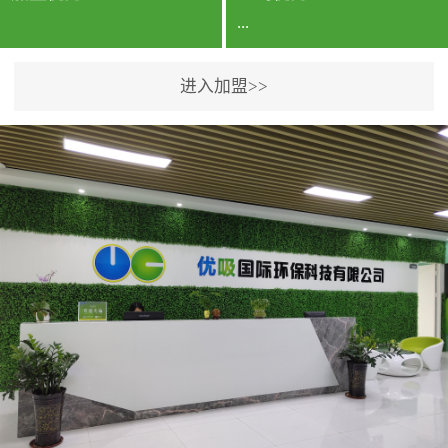
...
进入加盟>>
公司实力香港企业公司、
专利保护优势、双甲资质
企业（“室内环境净化治理
甲级施工资质”“室内环境
污染治理资质等级证
书”）、拥有多名高级《环
境工程高级工程师》室内
空气治理资格认证的治理
人员、掌握室内空气净化
治理实用技术和五项专利
技术、八项计算机软件著
作权登记证书等。研发实
力公司研发团队位于香港