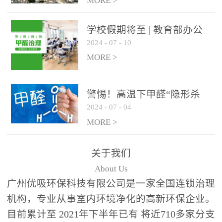
绿色家居
MORE >
学校假期将至 | 教育部办公
2024
-
07
-
10
厅关于加强学校新建校舍室
内空气质量管理通知
MORE >
警惕！高温下甲醛“隐形杀
2024
-
07
-
04
手”来袭，你的家安全吗？
MORE >
关于我们
About Us
广州优吸环保科技有限公司是一家全国连锁治理
机构，专业从事室内环境净化的高新环保企业。
目前累计至 2021年下半年已有 将近710多家分支