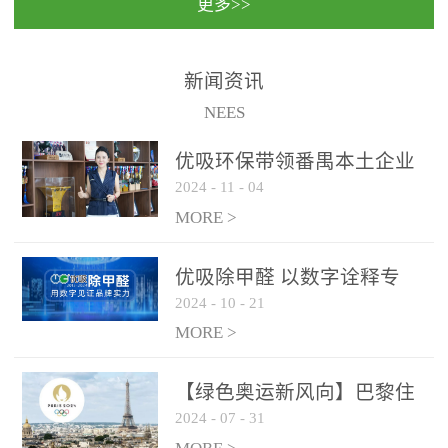
更多>>
民法院室内除甲醛空气治
国家通过设在对外开放口
理项目施工单位：优吸环
岸的出入境边防检查机关
保施工日期：2020年1月珠
（及各出入境边防检查
新闻资讯
海横琴新区人民法院，座
站），依法对出入境人
NEES
落...
员、交通工具...
优吸环保带领番禺本​土企业
2024
-
11
-
04
勇敢破局向“新”
MORE >
优吸除甲醛 以数字诠释专
2024
-
10
-
21
业，尽显除醛品牌实力！
MORE >
【绿色奥运新风向】巴黎住
2024
-
07
-
31
宿风波：优吸环保共建健康