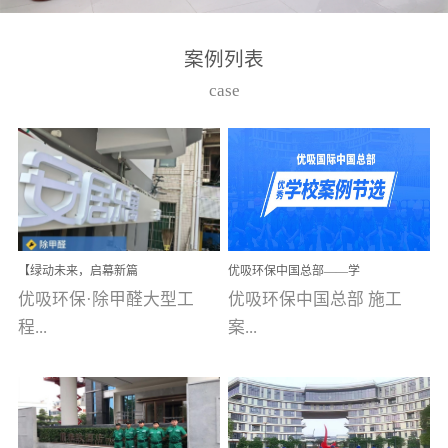
湾仔，有一支拥有高素质
高技能的团队。汇聚了众
案例列表
多的行业专家学者，攻克
case
了众多行业技术难题，并
取得了多项产品技术专利
和多项国家版权局著作
权，获得高新技术企业称
号。生产优势自主生产自
给自足，优吸公司于2015
【绿动未来，启幕新篇
优吸环保中国总部——学
在广州番禺区成功建立产
章】优吸环保中标深圳安
校施工案例(节选)
优吸环保·除甲醛大型工
优吸环保中国总部 施工
品线生产基地，工厂拥有
居乐寓，超大型工装室内
空气治理项目顺利启航，
程...
案...
自动化生产设备和成熟的
匠心筑就健康空间！
生产制作工艺流程。严格
选择源头源材料、严控产
案例【深圳安居乐寓】室
例(学校工装节选)广州南沙
品质量，我们每一批的生
内空气治理项目深圳安居
小学(珠江湾校区)项目地
产产品都经过严格的质检