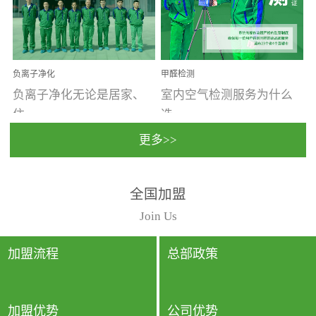
温暖潮湿、营养物质多、
重。汽车的空间范围小，
通风缓慢的空间最易滋生
配件、皮具、装饰多，这
大量霉菌的...
些都是汽...
负离子净化
甲醛检测
负离子净化无论是居家、
室内空气检测服务为什么
住...
选...
更多>>
宿、办公还是各类社会活
择上门检测?☑ 上门检测执
全国加盟
动，人类长时间停留的室
行国家规定的标准检测方
内空间都有整体消毒的需
法，空气采样量准确，检
Join Us
要。因为空间内人流携带
测结果可靠，远胜于其他
的、空气...
检测...
加盟流程
总部政策
加盟优势
公司优势