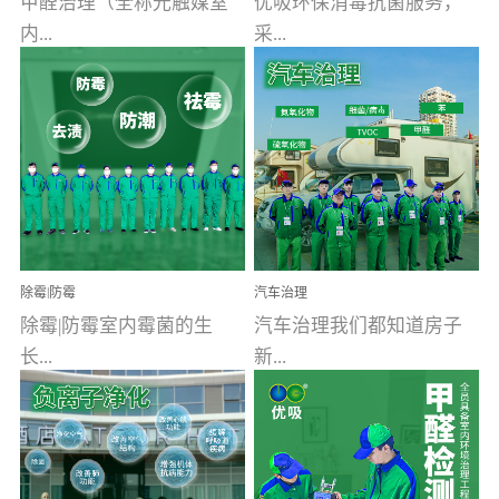
甲醛治理（全称光触媒室
优吸环保消毒抗菌服务，
内...
采...
空气污染净化治理）工业
用行业公认奥维牌消毒
文明的进步，创造了多姿
液，具备杀死人体冠状病
多彩的家居产品和生活情
毒的功效，杀菌率
调，但也带来了以甲醛为
99.99%。相对于传统消毒
首的室内...
液来说，无...
除霉|防霉
汽车治理
除霉|防霉室内霉菌的生
汽车治理我们都知道房子
长...
新...
受温度、湿度、基质养
装修完会有甲醛，其实汽
分、通风四个条件影响，
车的甲醛超标问题更为严