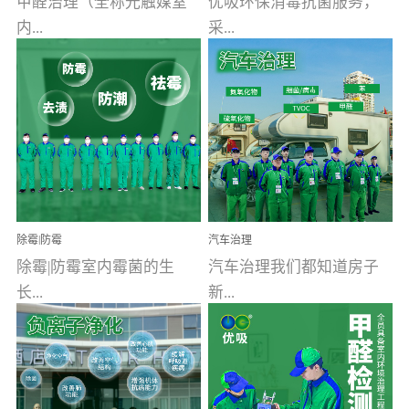
甲醛治理（全称光触媒室
优吸环保消毒抗菌服务，
内...
采...
空气污染净化治理）工业
用行业公认奥维牌消毒
文明的进步，创造了多姿
液，具备杀死人体冠状病
多彩的家居产品和生活情
毒的功效，杀菌率
调，但也带来了以甲醛为
99.99%。相对于传统消毒
首的室内...
液来说，无...
除霉|防霉
汽车治理
除霉|防霉室内霉菌的生
汽车治理我们都知道房子
长...
新...
受温度、湿度、基质养
装修完会有甲醛，其实汽
分、通风四个条件影响，
车的甲醛超标问题更为严