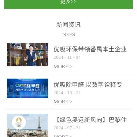
更多>>
民法院室内除甲醛空气治
国家通过设在对外开放口
理项目施工单位：优吸环
岸的出入境边防检查机关
保施工日期：2020年1月珠
（及各出入境边防检查
新闻资讯
海横琴新区人民法院，座
站），依法对出入境人
NEES
落...
员、交通工具...
优吸环保带领番禺本​土企业
2024
-
11
-
04
勇敢破局向“新”
MORE >
优吸除甲醛 以数字诠释专
2024
-
10
-
21
业，尽显除醛品牌实力！
MORE >
【绿色奥运新风向】巴黎住
2024
-
07
-
31
宿风波：优吸环保共建健康