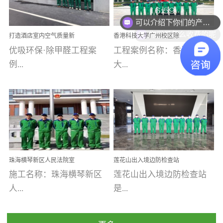
可以介绍下你们的产品么
乐寓 深圳市安居乐寓
址：广州市南沙区海滨路
程序；生产车间为优吸总
为深圳安居集团旗下城...
南沙珠江湾江门市蓬江区
你们是怎么收费的呢
部和全国分支机构生产光
打造酒店室内空气质量新
香港科技大学广州校区除
禾...
触媒、净醛王、祛味剂等
标杆——优吸环保·标杆之
甲醛项目圆满完成
优吸环保·除甲醛工程案
工程案例名称：香港科技
优吸系列产品，保质保量
作：东莞美豪雅致酒店室
内空气治理工程纪实
例...
大...
完成生产任务，确保全国
各分支机构的日常产品需
求。资质优势团队优势分
【东莞美豪雅致酒店】室
学广州校区室内空气治
支优势优吸环保是一棵正
内空气治理项目东莞美豪
理 工程案例地址：广
茁壮成长的树，只要我们
雅致酒店 东莞美豪雅
州南沙区·香港科技大学(广
人人都爱护她、珍惜她、
致酒店是为中高端人士...
州)校区 工程案...
她将越来越枝繁叶茂，终
珠海横琴新区人民法院室
莲花山出入境边防检查站
将会成为一棵参天大树！
内除甲醛空气治理项目
室内除甲醛空气治理项目
施工名称：珠海横琴新区
莲花山出入境边防检查站
优吸环保截止2020年拥有
人...
是...
全国600家网点分支机构。