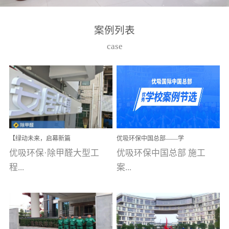
湾仔，有一支拥有高素质
高技能的团队。汇聚了众
案例列表
多的行业专家学者，攻克
case
了众多行业技术难题，并
取得了多项产品技术专利
和多项国家版权局著作
权，获得高新技术企业称
号。生产优势自主生产自
给自足，优吸公司于2015
【绿动未来，启幕新篇
优吸环保中国总部——学
在广州番禺区成功建立产
章】优吸环保中标深圳安
校施工案例(节选)
优吸环保·除甲醛大型工
优吸环保中国总部 施工
品线生产基地，工厂拥有
居乐寓，超大型工装室内
空气治理项目顺利启航，
程...
案...
自动化生产设备和成熟的
匠心筑就健康空间！
生产制作工艺流程。严格
选择源头源材料、严控产
案例【深圳安居乐寓】室
例(学校工装节选)广州南沙
品质量，我们每一批的生
内空气治理项目深圳安居
小学(珠江湾校区)项目地
产产品都经过严格的质检