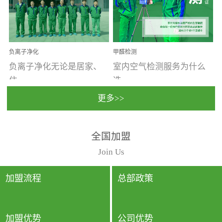
温暖潮湿、营养物质多、
重。汽车的空间范围小，
通风缓慢的空间最易滋生
配件、皮具、装饰多，这
大量霉菌的...
些都是汽...
负离子净化
甲醛检测
负离子净化无论是居家、
室内空气检测服务为什么
住...
选...
更多>>
宿、办公还是各类社会活
择上门检测?☑ 上门检测执
全国加盟
动，人类长时间停留的室
行国家规定的标准检测方
内空间都有整体消毒的需
法，空气采样量准确，检
Join Us
要。因为空间内人流携带
测结果可靠，远胜于其他
的、空气...
检测...
加盟流程
总部政策
加盟优势
公司优势