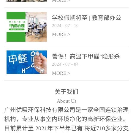
绿色家居
MORE >
学校假期将至 | 教育部办公
2024
-
07
-
10
厅关于加强学校新建校舍室
内空气质量管理通知
MORE >
警惕！高温下甲醛“隐形杀
2024
-
07
-
04
手”来袭，你的家安全吗？
MORE >
关于我们
About Us
广州优吸环保科技有限公司是一家全国连锁治理
机构，专业从事室内环境净化的高新环保企业。
目前累计至 2021年下半年已有 将近710多家分支