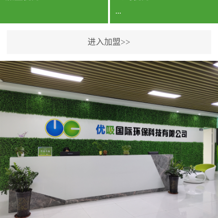
...
进入加盟>>
公司实力香港企业公司、
专利保护优势、双甲资质
企业（“室内环境净化治理
甲级施工资质”“室内环境
污染治理资质等级证
书”）、拥有多名高级《环
境工程高级工程师》室内
空气治理资格认证的治理
人员、掌握室内空气净化
治理实用技术和五项专利
技术、八项计算机软件著
作权登记证书等。研发实
力公司研发团队位于香港