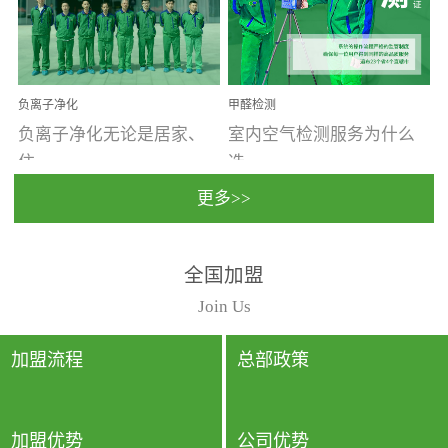
温暖潮湿、营养物质多、
重。汽车的空间范围小，
通风缓慢的空间最易滋生
配件、皮具、装饰多，这
大量霉菌的...
些都是汽...
负离子净化
甲醛检测
负离子净化无论是居家、
室内空气检测服务为什么
住...
选...
更多>>
宿、办公还是各类社会活
择上门检测?☑ 上门检测执
全国加盟
动，人类长时间停留的室
行国家规定的标准检测方
内空间都有整体消毒的需
法，空气采样量准确，检
Join Us
要。因为空间内人流携带
测结果可靠，远胜于其他
的、空气...
检测...
加盟流程
总部政策
加盟优势
公司优势