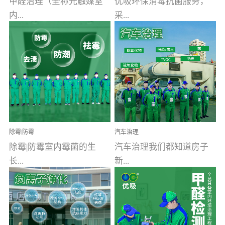
甲醛治理（全称光触媒室
优吸环保消毒抗菌服务，
内...
采...
空气污染净化治理）工业
用行业公认奥维牌消毒
文明的进步，创造了多姿
液，具备杀死人体冠状病
多彩的家居产品和生活情
毒的功效，杀菌率
调，但也带来了以甲醛为
99.99%。相对于传统消毒
首的室内...
液来说，无...
除霉|防霉
汽车治理
除霉|防霉室内霉菌的生
汽车治理我们都知道房子
长...
新...
受温度、湿度、基质养
装修完会有甲醛，其实汽
分、通风四个条件影响，
车的甲醛超标问题更为严