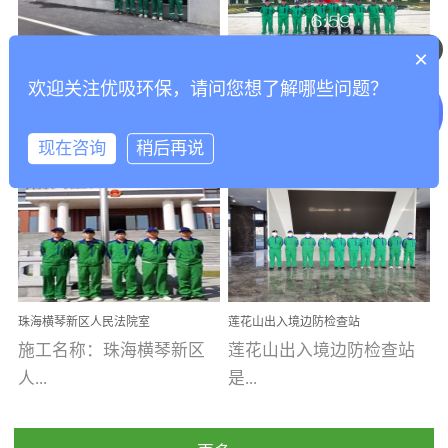
乐寓 深圳市安居乐寓
址：广州市南沙区海滨路
程序；生产车间为优吸总
为深圳安居集团旗下城...
南沙珠江湾江门市蓬江区
你们是怎么收费的呢
部和全国分支机构生产光
×
打造酒店室内空气质量新
香港科技大学广州校区除
禾...
触媒、净醛王、祛味剂等
欢迎关注优吸环保，请问您想了解哪些问题？
标杆——优吸环保·标杆之
甲醛项目圆满完成
优吸环保·除甲醛工程案
工程案例名称：香港科技
优吸系列产品，保质保量
作：东莞美豪雅致酒店室
内空气治理工程纪实
例...
大...
完成生产任务，确保全国
现在咨询
稍后再说
各分支机构的日常产品需
求。资质优势团队优势分
【东莞美豪雅致酒店】室
学广州校区室内空气治
支优势优吸环保是一棵正
内空气治理项目东莞美豪
理 工程案例地址：广
茁壮成长的树，只要我们
雅致酒店 东莞美豪雅
州南沙区·香港科技大学(广
人人都爱护她、珍惜她、
致酒店是为中高端人士...
州)校区 工程案...
她将越来越枝繁叶茂，终
珠海横琴新区人民法院室
莲花山出入境边防检查站
将会成为一棵参天大树！
内除甲醛空气治理项目
室内除甲醛空气治理项目
施工名称：珠海横琴新区
莲花山出入境边防检查站
优吸环保截止2020年拥有
人...
是...
全国600家网点分支机构。