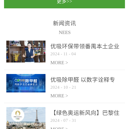
更多>>
民法院室内除甲醛空气治
国家通过设在对外开放口
理项目施工单位：优吸环
岸的出入境边防检查机关
保施工日期：2020年1月珠
（及各出入境边防检查
新闻资讯
海横琴新区人民法院，座
站），依法对出入境人
NEES
落...
员、交通工具...
优吸环保带领番禺本​土企业
2024
-
11
-
04
勇敢破局向“新”
MORE >
优吸除甲醛 以数字诠释专
2024
-
10
-
21
业，尽显除醛品牌实力！
MORE >
【绿色奥运新风向】巴黎住
2024
-
07
-
31
宿风波：优吸环保共建健康