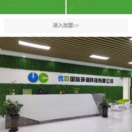
...
进入加盟>>
公司实力香港企业公司、
专利保护优势、双甲资质
企业（“室内环境净化治理
甲级施工资质”“室内环境
污染治理资质等级证
书”）、拥有多名高级《环
境工程高级工程师》室内
空气治理资格认证的治理
人员、掌握室内空气净化
治理实用技术和五项专利
技术、八项计算机软件著
作权登记证书等。研发实
力公司研发团队位于香港