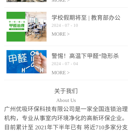
绿色家居
MORE >
学校假期将至 | 教育部办公
2024
-
07
-
10
厅关于加强学校新建校舍室
内空气质量管理通知
MORE >
警惕！高温下甲醛“隐形杀
2024
-
07
-
04
手”来袭，你的家安全吗？
MORE >
关于我们
About Us
广州优吸环保科技有限公司是一家全国连锁治理
机构，专业从事室内环境净化的高新环保企业。
目前累计至 2021年下半年已有 将近710多家分支