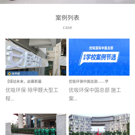
湾仔，有一支拥有高素质
高技能的团队。汇聚了众
案例列表
多的行业专家学者，攻克
case
了众多行业技术难题，并
取得了多项产品技术专利
和多项国家版权局著作
权，获得高新技术企业称
号。生产优势自主生产自
给自足，优吸公司于2015
【绿动未来，启幕新篇
优吸环保中国总部——学
在广州番禺区成功建立产
章】优吸环保中标深圳安
校施工案例(节选)
优吸环保·除甲醛大型工
优吸环保中国总部 施工
品线生产基地，工厂拥有
居乐寓，超大型工装室内
空气治理项目顺利启航，
程...
案...
自动化生产设备和成熟的
匠心筑就健康空间！
生产制作工艺流程。严格
选择源头源材料、严控产
案例【深圳安居乐寓】室
例(学校工装节选)广州南沙
品质量，我们每一批的生
内空气治理项目深圳安居
小学(珠江湾校区)项目地
产产品都经过严格的质检