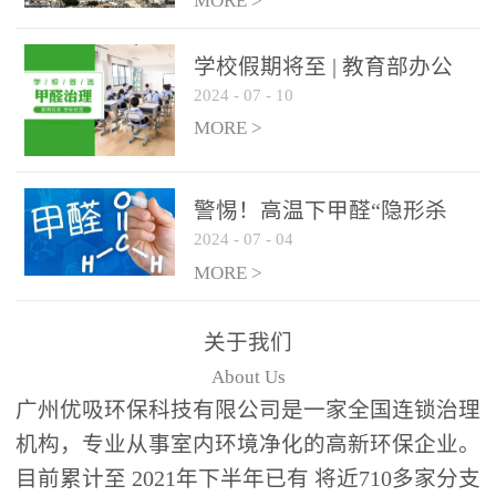
绿色家居
MORE >
学校假期将至 | 教育部办公
2024
-
07
-
10
厅关于加强学校新建校舍室
内空气质量管理通知
MORE >
警惕！高温下甲醛“隐形杀
2024
-
07
-
04
手”来袭，你的家安全吗？
MORE >
关于我们
About Us
广州优吸环保科技有限公司是一家全国连锁治理
机构，专业从事室内环境净化的高新环保企业。
目前累计至 2021年下半年已有 将近710多家分支