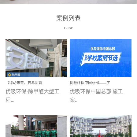
湾仔，有一支拥有高素质
高技能的团队。汇聚了众
案例列表
多的行业专家学者，攻克
case
了众多行业技术难题，并
取得了多项产品技术专利
和多项国家版权局著作
权，获得高新技术企业称
号。生产优势自主生产自
给自足，优吸公司于2015
【绿动未来，启幕新篇
优吸环保中国总部——学
在广州番禺区成功建立产
章】优吸环保中标深圳安
校施工案例(节选)
优吸环保·除甲醛大型工
优吸环保中国总部 施工
品线生产基地，工厂拥有
居乐寓，超大型工装室内
空气治理项目顺利启航，
程...
案...
自动化生产设备和成熟的
匠心筑就健康空间！
生产制作工艺流程。严格
选择源头源材料、严控产
案例【深圳安居乐寓】室
例(学校工装节选)广州南沙
品质量，我们每一批的生
内空气治理项目深圳安居
小学(珠江湾校区)项目地
产产品都经过严格的质检