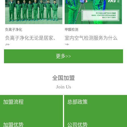
温暖潮湿、营养物质多、
重。汽车的空间范围小，
通风缓慢的空间最易滋生
配件、皮具、装饰多，这
大量霉菌的...
些都是汽...
负离子净化
甲醛检测
负离子净化无论是居家、
室内空气检测服务为什么
住...
选...
更多>>
宿、办公还是各类社会活
择上门检测?☑ 上门检测执
全国加盟
动，人类长时间停留的室
行国家规定的标准检测方
内空间都有整体消毒的需
法，空气采样量准确，检
Join Us
要。因为空间内人流携带
测结果可靠，远胜于其他
的、空气...
检测...
加盟流程
总部政策
加盟优势
公司优势