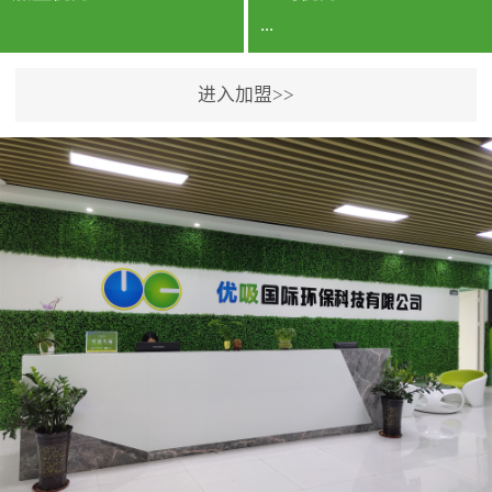
...
进入加盟>>
公司实力香港企业公司、
专利保护优势、双甲资质
企业（“室内环境净化治理
甲级施工资质”“室内环境
污染治理资质等级证
书”）、拥有多名高级《环
境工程高级工程师》室内
空气治理资格认证的治理
人员、掌握室内空气净化
治理实用技术和五项专利
技术、八项计算机软件著
作权登记证书等。研发实
力公司研发团队位于香港