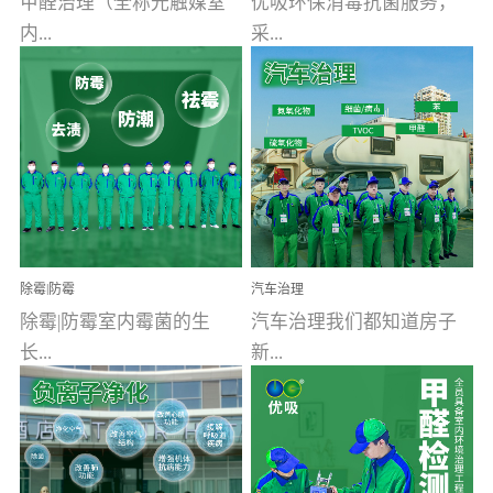
甲醛治理（全称光触媒室
优吸环保消毒抗菌服务，
内...
采...
空气污染净化治理）工业
用行业公认奥维牌消毒
文明的进步，创造了多姿
液，具备杀死人体冠状病
多彩的家居产品和生活情
毒的功效，杀菌率
调，但也带来了以甲醛为
99.99%。相对于传统消毒
首的室内...
液来说，无...
除霉|防霉
汽车治理
除霉|防霉室内霉菌的生
汽车治理我们都知道房子
长...
新...
受温度、湿度、基质养
装修完会有甲醛，其实汽
分、通风四个条件影响，
车的甲醛超标问题更为严