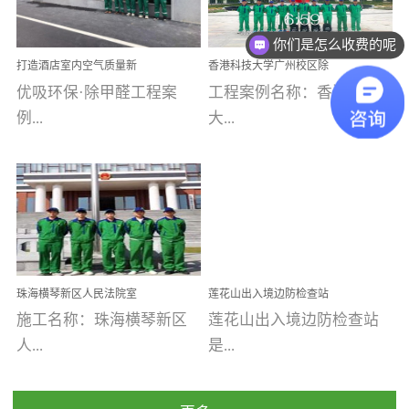
乐寓 深圳市安居乐寓
址：广州市南沙区海滨路
程序；生产车间为优吸总
为深圳安居集团旗下城...
南沙珠江湾江门市蓬江区
你们是怎么收费的呢
部和全国分支机构生产光
打造酒店室内空气质量新
香港科技大学广州校区除
禾...
触媒、净醛王、祛味剂等
标杆——优吸环保·标杆之
甲醛项目圆满完成
优吸环保·除甲醛工程案
工程案例名称：香港科技
优吸系列产品，保质保量
作：东莞美豪雅致酒店室
内空气治理工程纪实
例...
大...
完成生产任务，确保全国
各分支机构的日常产品需
求。资质优势团队优势分
【东莞美豪雅致酒店】室
学广州校区室内空气治
支优势优吸环保是一棵正
内空气治理项目东莞美豪
理 工程案例地址：广
茁壮成长的树，只要我们
雅致酒店 东莞美豪雅
州南沙区·香港科技大学(广
人人都爱护她、珍惜她、
致酒店是为中高端人士...
州)校区 工程案...
她将越来越枝繁叶茂，终
珠海横琴新区人民法院室
莲花山出入境边防检查站
将会成为一棵参天大树！
内除甲醛空气治理项目
室内除甲醛空气治理项目
施工名称：珠海横琴新区
莲花山出入境边防检查站
优吸环保截止2020年拥有
人...
是...
全国600家网点分支机构。