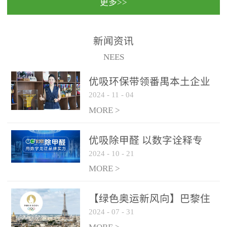
更多>>
民法院室内除甲醛空气治
国家通过设在对外开放口
理项目施工单位：优吸环
岸的出入境边防检查机关
保施工日期：2020年1月珠
（及各出入境边防检查
新闻资讯
海横琴新区人民法院，座
站），依法对出入境人
NEES
落...
员、交通工具...
优吸环保带领番禺本​土企业
2024
-
11
-
04
勇敢破局向“新”
MORE >
优吸除甲醛 以数字诠释专
2024
-
10
-
21
业，尽显除醛品牌实力！
MORE >
【绿色奥运新风向】巴黎住
2024
-
07
-
31
宿风波：优吸环保共建健康