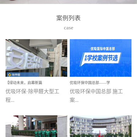
湾仔，有一支拥有高素质
高技能的团队。汇聚了众
案例列表
多的行业专家学者，攻克
case
了众多行业技术难题，并
取得了多项产品技术专利
和多项国家版权局著作
权，获得高新技术企业称
号。生产优势自主生产自
给自足，优吸公司于2015
【绿动未来，启幕新篇
优吸环保中国总部——学
在广州番禺区成功建立产
章】优吸环保中标深圳安
校施工案例(节选)
优吸环保·除甲醛大型工
优吸环保中国总部 施工
品线生产基地，工厂拥有
居乐寓，超大型工装室内
空气治理项目顺利启航，
程...
案...
自动化生产设备和成熟的
匠心筑就健康空间！
生产制作工艺流程。严格
选择源头源材料、严控产
案例【深圳安居乐寓】室
例(学校工装节选)广州南沙
品质量，我们每一批的生
内空气治理项目深圳安居
小学(珠江湾校区)项目地
产产品都经过严格的质检