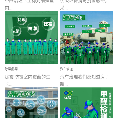
甲醛治理（全称光触媒室
优吸环保消毒抗菌服务，
内...
采...
空气污染净化治理）工业
用行业公认奥维牌消毒
文明的进步，创造了多姿
液，具备杀死人体冠状病
多彩的家居产品和生活情
毒的功效，杀菌率
调，但也带来了以甲醛为
99.99%。相对于传统消毒
首的室内...
液来说，无...
除霉|防霉
汽车治理
除霉|防霉室内霉菌的生
汽车治理我们都知道房子
长...
新...
受温度、湿度、基质养
装修完会有甲醛，其实汽
分、通风四个条件影响，
车的甲醛超标问题更为严