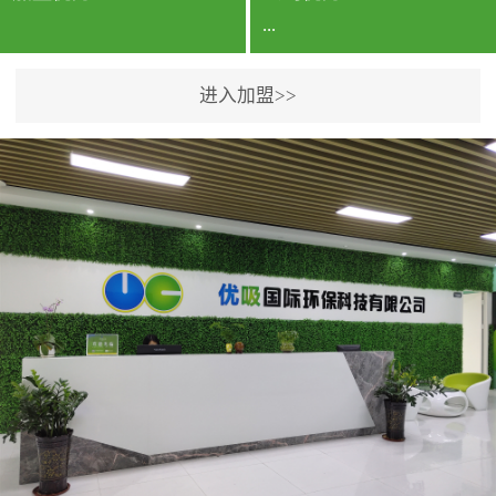
...
进入加盟>>
公司实力香港企业公司、
专利保护优势、双甲资质
企业（“室内环境净化治理
甲级施工资质”“室内环境
污染治理资质等级证
书”）、拥有多名高级《环
境工程高级工程师》室内
空气治理资格认证的治理
人员、掌握室内空气净化
治理实用技术和五项专利
技术、八项计算机软件著
作权登记证书等。研发实
力公司研发团队位于香港