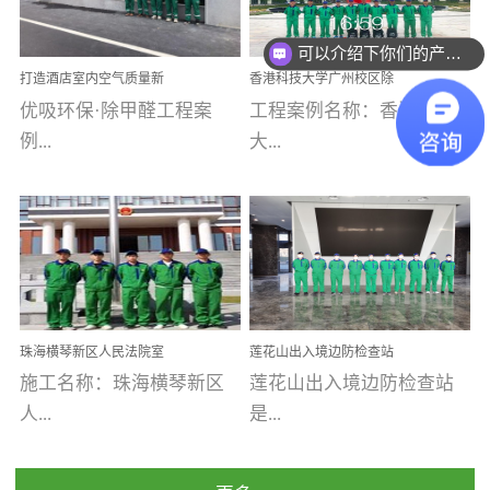
乐寓 深圳市安居乐寓
址：广州市南沙区海滨路
程序；生产车间为优吸总
为深圳安居集团旗下城...
南沙珠江湾江门市蓬江区
可以介绍下你们的产品么
部和全国分支机构生产光
打造酒店室内空气质量新
香港科技大学广州校区除
禾...
触媒、净醛王、祛味剂等
标杆——优吸环保·标杆之
甲醛项目圆满完成
优吸环保·除甲醛工程案
工程案例名称：香港科技
优吸系列产品，保质保量
作：东莞美豪雅致酒店室
内空气治理工程纪实
例...
大...
完成生产任务，确保全国
各分支机构的日常产品需
求。资质优势团队优势分
【东莞美豪雅致酒店】室
学广州校区室内空气治
支优势优吸环保是一棵正
内空气治理项目东莞美豪
理 工程案例地址：广
茁壮成长的树，只要我们
雅致酒店 东莞美豪雅
州南沙区·香港科技大学(广
人人都爱护她、珍惜她、
致酒店是为中高端人士...
州)校区 工程案...
她将越来越枝繁叶茂，终
珠海横琴新区人民法院室
莲花山出入境边防检查站
将会成为一棵参天大树！
内除甲醛空气治理项目
室内除甲醛空气治理项目
施工名称：珠海横琴新区
莲花山出入境边防检查站
优吸环保截止2020年拥有
人...
是...
全国600家网点分支机构。