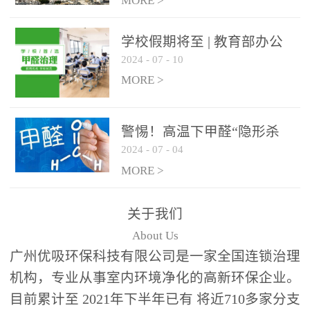
绿色家居
MORE >
学校假期将至 | 教育部办公
2024
-
07
-
10
厅关于加强学校新建校舍室
内空气质量管理通知
MORE >
警惕！高温下甲醛“隐形杀
2024
-
07
-
04
手”来袭，你的家安全吗？
MORE >
关于我们
About Us
广州优吸环保科技有限公司是一家全国连锁治理
机构，专业从事室内环境净化的高新环保企业。
目前累计至 2021年下半年已有 将近710多家分支