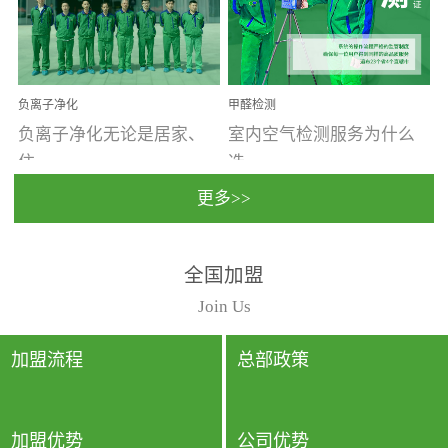
温暖潮湿、营养物质多、
重。汽车的空间范围小，
通风缓慢的空间最易滋生
配件、皮具、装饰多，这
大量霉菌的...
些都是汽...
负离子净化
甲醛检测
负离子净化无论是居家、
室内空气检测服务为什么
住...
选...
更多>>
宿、办公还是各类社会活
择上门检测?☑ 上门检测执
全国加盟
动，人类长时间停留的室
行国家规定的标准检测方
内空间都有整体消毒的需
法，空气采样量准确，检
Join Us
要。因为空间内人流携带
测结果可靠，远胜于其他
的、空气...
检测...
加盟流程
总部政策
加盟优势
公司优势