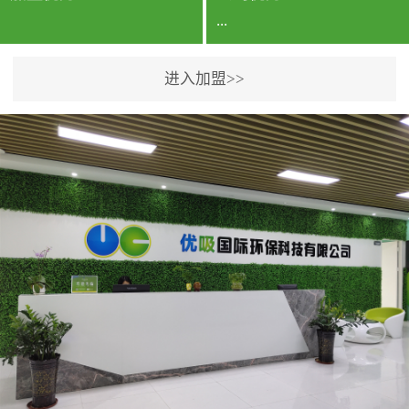
...
进入加盟>>
公司实力香港企业公司、
专利保护优势、双甲资质
企业（“室内环境净化治理
甲级施工资质”“室内环境
污染治理资质等级证
书”）、拥有多名高级《环
境工程高级工程师》室内
空气治理资格认证的治理
人员、掌握室内空气净化
治理实用技术和五项专利
技术、八项计算机软件著
作权登记证书等。研发实
力公司研发团队位于香港