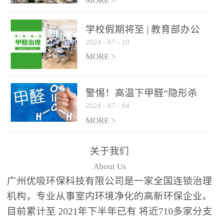
绿色家居
MORE >
学校假期将至 | 教育部办公
2024
-
07
-
10
厅关于加强学校新建校舍室
内空气质量管理通知
MORE >
警惕！高温下甲醛“隐形杀
2024
-
07
-
04
手”来袭，你的家安全吗？
MORE >
关于我们
About Us
广州优吸环保科技有限公司是一家全国连锁治理
机构，专业从事室内环境净化的高新环保企业。
目前累计至 2021年下半年已有 将近710多家分支