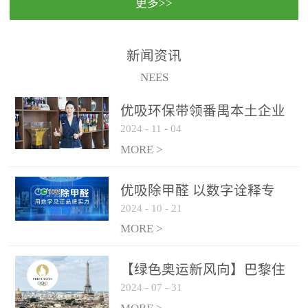
更多>>
民法院室内除甲醛空气治
国家通过设在对外开放口
理项目施工单位：优吸环
岸的出入境边防检查机关
保施工日期：2020年1月珠
（及各出入境边防检查
新闻资讯
海横琴新区人民法院，座
站），依法对出入境人
NEES
落...
员、交通工具...
优吸环保带领番禺本​土企业
2024
-
11
-
04
勇敢破局向“新”
MORE >
优吸除甲醛 以数字诠释专
2024
-
10
-
21
业，尽显除醛品牌实力！
MORE >
【绿色奥运新风向】巴黎住
2024
-
07
-
31
宿风波：优吸环保共建健康