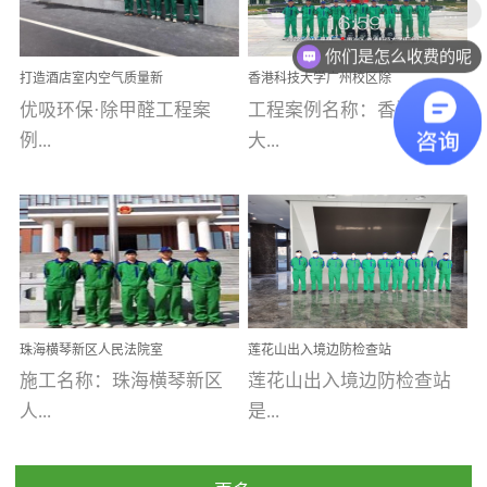
乐寓 深圳市安居乐寓
址：广州市南沙区海滨路
程序；生产车间为优吸总
为深圳安居集团旗下城...
南沙珠江湾江门市蓬江区
你们是怎么收费的呢
部和全国分支机构生产光
打造酒店室内空气质量新
香港科技大学广州校区除
禾...
触媒、净醛王、祛味剂等
标杆——优吸环保·标杆之
甲醛项目圆满完成
优吸环保·除甲醛工程案
工程案例名称：香港科技
优吸系列产品，保质保量
作：东莞美豪雅致酒店室
内空气治理工程纪实
例...
大...
完成生产任务，确保全国
各分支机构的日常产品需
求。资质优势团队优势分
【东莞美豪雅致酒店】室
学广州校区室内空气治
支优势优吸环保是一棵正
内空气治理项目东莞美豪
理 工程案例地址：广
茁壮成长的树，只要我们
雅致酒店 东莞美豪雅
州南沙区·香港科技大学(广
人人都爱护她、珍惜她、
致酒店是为中高端人士...
州)校区 工程案...
她将越来越枝繁叶茂，终
珠海横琴新区人民法院室
莲花山出入境边防检查站
将会成为一棵参天大树！
内除甲醛空气治理项目
室内除甲醛空气治理项目
施工名称：珠海横琴新区
莲花山出入境边防检查站
优吸环保截止2020年拥有
人...
是...
全国600家网点分支机构。