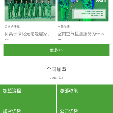
温暖潮湿、营养物质多、
重。汽车的空间范围小，
通风缓慢的空间最易滋生
配件、皮具、装饰多，这
大量霉菌的...
些都是汽...
负离子净化
甲醛检测
负离子净化无论是居家、
室内空气检测服务为什么
住...
选...
更多>>
宿、办公还是各类社会活
择上门检测?☑ 上门检测执
全国加盟
动，人类长时间停留的室
行国家规定的标准检测方
内空间都有整体消毒的需
法，空气采样量准确，检
Join Us
要。因为空间内人流携带
测结果可靠，远胜于其他
的、空气...
检测...
加盟流程
总部政策
加盟优势
公司优势