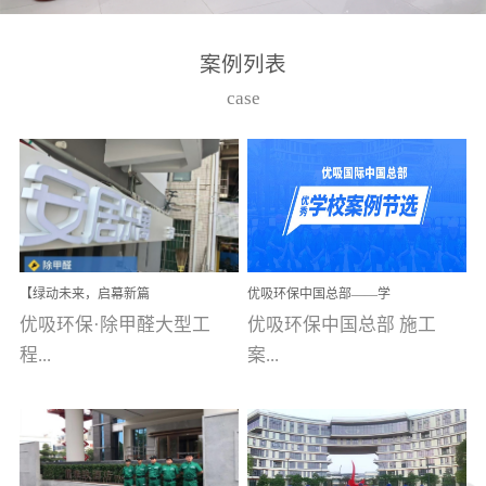
湾仔，有一支拥有高素质
高技能的团队。汇聚了众
案例列表
多的行业专家学者，攻克
case
了众多行业技术难题，并
取得了多项产品技术专利
和多项国家版权局著作
权，获得高新技术企业称
号。生产优势自主生产自
给自足，优吸公司于2015
【绿动未来，启幕新篇
优吸环保中国总部——学
在广州番禺区成功建立产
章】优吸环保中标深圳安
校施工案例(节选)
优吸环保·除甲醛大型工
优吸环保中国总部 施工
品线生产基地，工厂拥有
居乐寓，超大型工装室内
空气治理项目顺利启航，
程...
案...
自动化生产设备和成熟的
匠心筑就健康空间！
生产制作工艺流程。严格
选择源头源材料、严控产
案例【深圳安居乐寓】室
例(学校工装节选)广州南沙
品质量，我们每一批的生
内空气治理项目深圳安居
小学(珠江湾校区)项目地
产产品都经过严格的质检