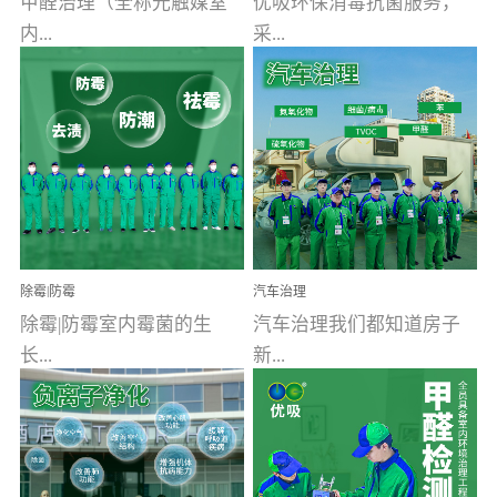
甲醛治理（全称光触媒室
优吸环保消毒抗菌服务，
内...
采...
空气污染净化治理）工业
用行业公认奥维牌消毒
文明的进步，创造了多姿
液，具备杀死人体冠状病
多彩的家居产品和生活情
毒的功效，杀菌率
调，但也带来了以甲醛为
99.99%。相对于传统消毒
首的室内...
液来说，无...
除霉|防霉
汽车治理
除霉|防霉室内霉菌的生
汽车治理我们都知道房子
长...
新...
受温度、湿度、基质养
装修完会有甲醛，其实汽
分、通风四个条件影响，
车的甲醛超标问题更为严