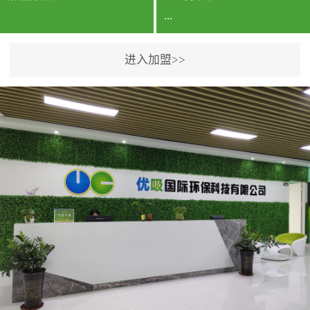
...
进入加盟>>
公司实力香港企业公司、
专利保护优势、双甲资质
企业（“室内环境净化治理
甲级施工资质”“室内环境
污染治理资质等级证
书”）、拥有多名高级《环
境工程高级工程师》室内
空气治理资格认证的治理
人员、掌握室内空气净化
治理实用技术和五项专利
技术、八项计算机软件著
作权登记证书等。研发实
力公司研发团队位于香港