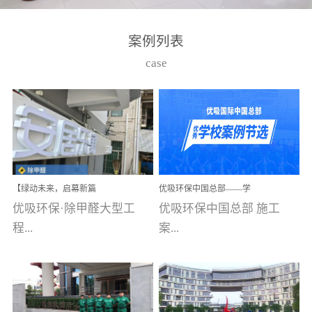
湾仔，有一支拥有高素质
高技能的团队。汇聚了众
案例列表
多的行业专家学者，攻克
case
了众多行业技术难题，并
取得了多项产品技术专利
和多项国家版权局著作
权，获得高新技术企业称
号。生产优势自主生产自
给自足，优吸公司于2015
【绿动未来，启幕新篇
优吸环保中国总部——学
在广州番禺区成功建立产
章】优吸环保中标深圳安
校施工案例(节选)
优吸环保·除甲醛大型工
优吸环保中国总部 施工
品线生产基地，工厂拥有
居乐寓，超大型工装室内
空气治理项目顺利启航，
程...
案...
自动化生产设备和成熟的
匠心筑就健康空间！
生产制作工艺流程。严格
选择源头源材料、严控产
案例【深圳安居乐寓】室
例(学校工装节选)广州南沙
品质量，我们每一批的生
内空气治理项目深圳安居
小学(珠江湾校区)项目地
产产品都经过严格的质检