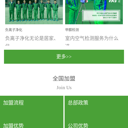
温暖潮湿、营养物质多、
重。汽车的空间范围小，
通风缓慢的空间最易滋生
配件、皮具、装饰多，这
大量霉菌的...
些都是汽...
负离子净化
甲醛检测
负离子净化无论是居家、
室内空气检测服务为什么
住...
选...
更多>>
宿、办公还是各类社会活
择上门检测?☑ 上门检测执
全国加盟
动，人类长时间停留的室
行国家规定的标准检测方
内空间都有整体消毒的需
法，空气采样量准确，检
Join Us
要。因为空间内人流携带
测结果可靠，远胜于其他
的、空气...
检测...
加盟流程
总部政策
加盟优势
公司优势