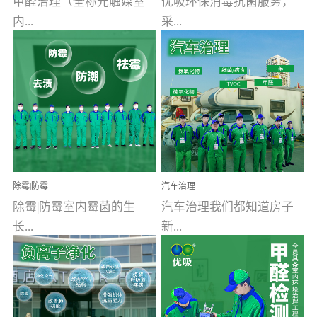
甲醛治理（全称光触媒室
优吸环保消毒抗菌服务，
内...
采...
空气污染净化治理）工业
用行业公认奥维牌消毒
文明的进步，创造了多姿
液，具备杀死人体冠状病
多彩的家居产品和生活情
毒的功效，杀菌率
调，但也带来了以甲醛为
99.99%。相对于传统消毒
首的室内...
液来说，无...
除霉|防霉
汽车治理
除霉|防霉室内霉菌的生
汽车治理我们都知道房子
长...
新...
受温度、湿度、基质养
装修完会有甲醛，其实汽
分、通风四个条件影响，
车的甲醛超标问题更为严