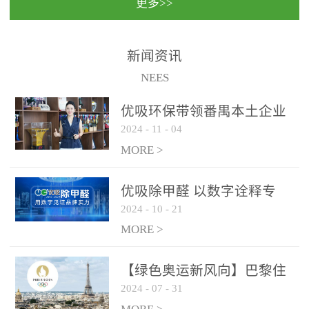
更多>>
民法院室内除甲醛空气治
国家通过设在对外开放口
理项目施工单位：优吸环
岸的出入境边防检查机关
保施工日期：2020年1月珠
（及各出入境边防检查
新闻资讯
海横琴新区人民法院，座
站），依法对出入境人
NEES
落...
员、交通工具...
优吸环保带领番禺本​土企业
2024
-
11
-
04
勇敢破局向“新”
MORE >
优吸除甲醛 以数字诠释专
2024
-
10
-
21
业，尽显除醛品牌实力！
MORE >
【绿色奥运新风向】巴黎住
2024
-
07
-
31
宿风波：优吸环保共建健康