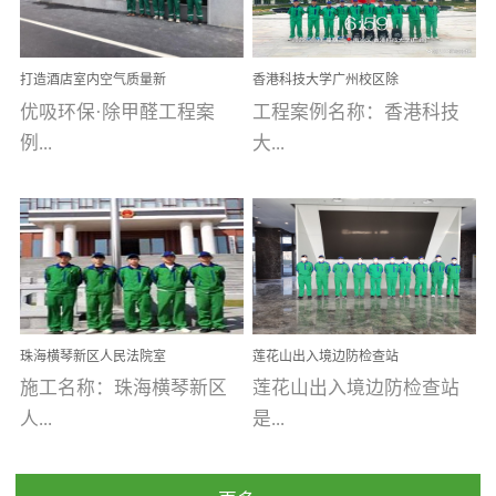
乐寓 深圳市安居乐寓
址：广州市南沙区海滨路
程序；生产车间为优吸总
为深圳安居集团旗下城...
南沙珠江湾江门市蓬江区
部和全国分支机构生产光
打造酒店室内空气质量新
香港科技大学广州校区除
禾...
触媒、净醛王、祛味剂等
标杆——优吸环保·标杆之
甲醛项目圆满完成
优吸环保·除甲醛工程案
工程案例名称：香港科技
优吸系列产品，保质保量
作：东莞美豪雅致酒店室
内空气治理工程纪实
例...
大...
完成生产任务，确保全国
各分支机构的日常产品需
求。资质优势团队优势分
【东莞美豪雅致酒店】室
学广州校区室内空气治
支优势优吸环保是一棵正
内空气治理项目东莞美豪
理 工程案例地址：广
茁壮成长的树，只要我们
雅致酒店 东莞美豪雅
州南沙区·香港科技大学(广
人人都爱护她、珍惜她、
致酒店是为中高端人士...
州)校区 工程案...
她将越来越枝繁叶茂，终
珠海横琴新区人民法院室
莲花山出入境边防检查站
将会成为一棵参天大树！
内除甲醛空气治理项目
室内除甲醛空气治理项目
施工名称：珠海横琴新区
莲花山出入境边防检查站
优吸环保截止2020年拥有
人...
是...
全国600家网点分支机构。