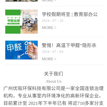
绿色家居
MORE >
学校假期将至 | 教育部办公
2024
-
07
-
10
厅关于加强学校新建校舍室
内空气质量管理通知
MORE >
警惕！高温下甲醛“隐形杀
2024
-
07
-
04
手”来袭，你的家安全吗？
MORE >
关于我们
About Us
广州优吸环保科技有限公司是一家全国连锁治理
机构，专业从事室内环境净化的高新环保企业。
目前累计至 2021年下半年已有 将近710多家分支