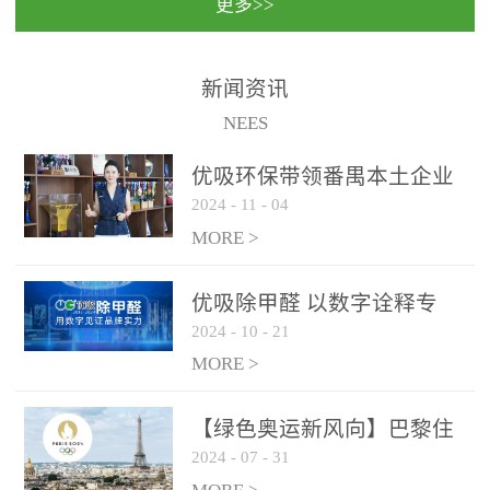
更多>>
民法院室内除甲醛空气治
国家通过设在对外开放口
理项目施工单位：优吸环
岸的出入境边防检查机关
保施工日期：2020年1月珠
（及各出入境边防检查
新闻资讯
海横琴新区人民法院，座
站），依法对出入境人
NEES
落...
员、交通工具...
优吸环保带领番禺本​土企业
2024
-
11
-
04
勇敢破局向“新”
MORE >
优吸除甲醛 以数字诠释专
2024
-
10
-
21
业，尽显除醛品牌实力！
MORE >
【绿色奥运新风向】巴黎住
2024
-
07
-
31
宿风波：优吸环保共建健康