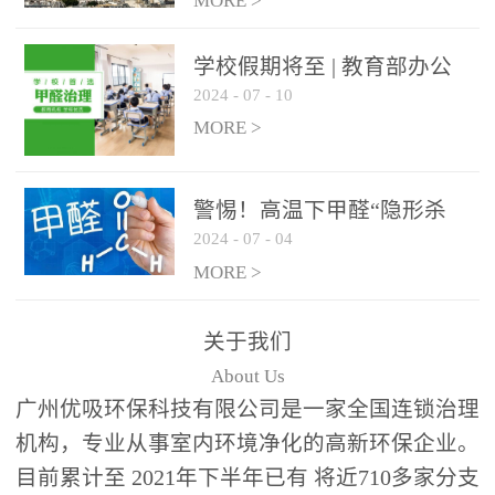
绿色家居
MORE >
学校假期将至 | 教育部办公
2024
-
07
-
10
厅关于加强学校新建校舍室
内空气质量管理通知
MORE >
警惕！高温下甲醛“隐形杀
2024
-
07
-
04
手”来袭，你的家安全吗？
MORE >
关于我们
About Us
广州优吸环保科技有限公司是一家全国连锁治理
机构，专业从事室内环境净化的高新环保企业。
目前累计至 2021年下半年已有 将近710多家分支