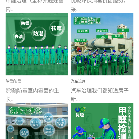
甲醛治理（全称光触媒室
优吸环保消毒抗菌服务，
内...
采...
空气污染净化治理）工业
用行业公认奥维牌消毒
文明的进步，创造了多姿
液，具备杀死人体冠状病
多彩的家居产品和生活情
毒的功效，杀菌率
调，但也带来了以甲醛为
99.99%。相对于传统消毒
首的室内...
液来说，无...
除霉|防霉
汽车治理
除霉|防霉室内霉菌的生
汽车治理我们都知道房子
长...
新...
受温度、湿度、基质养
装修完会有甲醛，其实汽
分、通风四个条件影响，
车的甲醛超标问题更为严