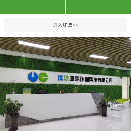
...
进入加盟>>
公司实力香港企业公司、
专利保护优势、双甲资质
企业（“室内环境净化治理
甲级施工资质”“室内环境
污染治理资质等级证
书”）、拥有多名高级《环
境工程高级工程师》室内
空气治理资格认证的治理
人员、掌握室内空气净化
治理实用技术和五项专利
技术、八项计算机软件著
作权登记证书等。研发实
力公司研发团队位于香港