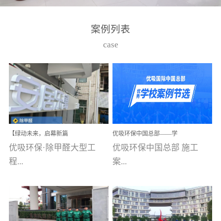
湾仔，有一支拥有高素质
高技能的团队。汇聚了众
案例列表
多的行业专家学者，攻克
case
了众多行业技术难题，并
取得了多项产品技术专利
和多项国家版权局著作
权，获得高新技术企业称
号。生产优势自主生产自
给自足，优吸公司于2015
【绿动未来，启幕新篇
优吸环保中国总部——学
在广州番禺区成功建立产
章】优吸环保中标深圳安
校施工案例(节选)
优吸环保·除甲醛大型工
优吸环保中国总部 施工
品线生产基地，工厂拥有
居乐寓，超大型工装室内
空气治理项目顺利启航，
程...
案...
自动化生产设备和成熟的
匠心筑就健康空间！
生产制作工艺流程。严格
选择源头源材料、严控产
案例【深圳安居乐寓】室
例(学校工装节选)广州南沙
品质量，我们每一批的生
内空气治理项目深圳安居
小学(珠江湾校区)项目地
产产品都经过严格的质检