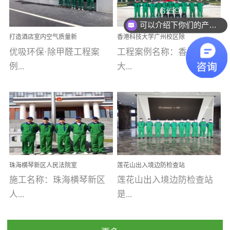
乐寓 深圳市安居乐寓
址：广州市南沙区海滨路
程序；生产车间为优吸总
为深圳安居集团旗下城...
南沙珠江湾江门市蓬江区
可以介绍下你们的产品么
部和全国分支机构生产光
打造酒店室内空气质量新
香港科技大学广州校区除
禾...
触媒、净醛王、祛味剂等
标杆——优吸环保·标杆之
甲醛项目圆满完成
优吸环保·除甲醛工程案
工程案例名称：香港科技
优吸系列产品，保质保量
作：东莞美豪雅致酒店室
内空气治理工程纪实
例...
大...
完成生产任务，确保全国
各分支机构的日常产品需
求。资质优势团队优势分
【东莞美豪雅致酒店】室
学广州校区室内空气治
支优势优吸环保是一棵正
内空气治理项目东莞美豪
理 工程案例地址：广
茁壮成长的树，只要我们
雅致酒店 东莞美豪雅
州南沙区·香港科技大学(广
人人都爱护她、珍惜她、
致酒店是为中高端人士...
州)校区 工程案...
她将越来越枝繁叶茂，终
珠海横琴新区人民法院室
莲花山出入境边防检查站
将会成为一棵参天大树！
内除甲醛空气治理项目
室内除甲醛空气治理项目
施工名称：珠海横琴新区
莲花山出入境边防检查站
优吸环保截止2020年拥有
人...
是...
全国600家网点分支机构。