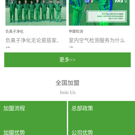
温暖潮湿、营养物质多、
重。汽车的空间范围小，
通风缓慢的空间最易滋生
配件、皮具、装饰多，这
大量霉菌的...
些都是汽...
负离子净化
甲醛检测
负离子净化无论是居家、
室内空气检测服务为什么
住...
选...
更多>>
宿、办公还是各类社会活
择上门检测?☑ 上门检测执
全国加盟
动，人类长时间停留的室
行国家规定的标准检测方
内空间都有整体消毒的需
法，空气采样量准确，检
Join Us
要。因为空间内人流携带
测结果可靠，远胜于其他
的、空气...
检测...
加盟流程
总部政策
加盟优势
公司优势