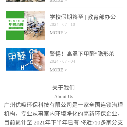
绿色家居
MORE >
学校假期将至 | 教育部办公
2024
-
07
-
10
厅关于加强学校新建校舍室
内空气质量管理通知
MORE >
警惕！高温下甲醛“隐形杀
2024
-
07
-
04
手”来袭，你的家安全吗？
MORE >
关于我们
About Us
广州优吸环保科技有限公司是一家全国连锁治理
机构，专业从事室内环境净化的高新环保企业。
目前累计至 2021年下半年已有 将近710多家分支