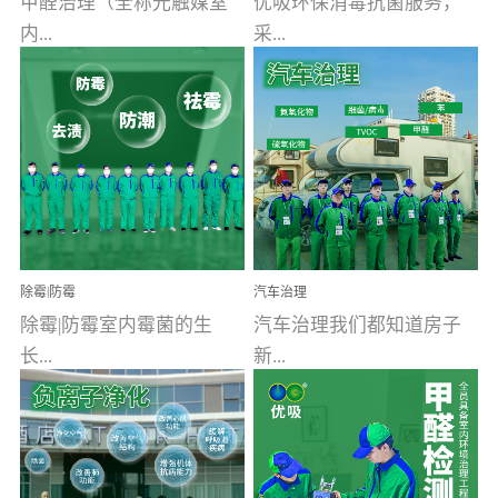
甲醛治理（全称光触媒室
优吸环保消毒抗菌服务，
内...
采...
空气污染净化治理）工业
用行业公认奥维牌消毒
文明的进步，创造了多姿
液，具备杀死人体冠状病
多彩的家居产品和生活情
毒的功效，杀菌率
调，但也带来了以甲醛为
99.99%。相对于传统消毒
首的室内...
液来说，无...
除霉|防霉
汽车治理
除霉|防霉室内霉菌的生
汽车治理我们都知道房子
长...
新...
受温度、湿度、基质养
装修完会有甲醛，其实汽
分、通风四个条件影响，
车的甲醛超标问题更为严