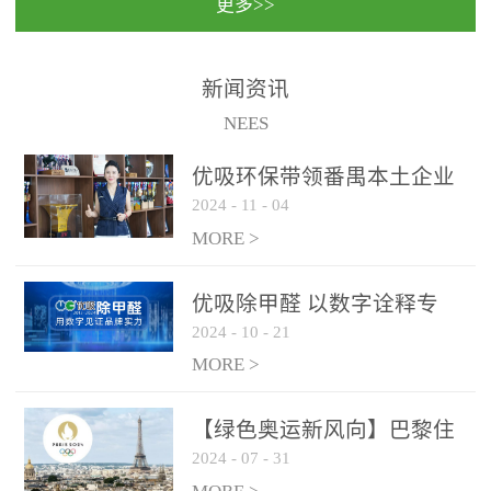
更多>>
民法院室内除甲醛空气治
国家通过设在对外开放口
理项目施工单位：优吸环
岸的出入境边防检查机关
保施工日期：2020年1月珠
（及各出入境边防检查
新闻资讯
海横琴新区人民法院，座
站），依法对出入境人
NEES
落...
员、交通工具...
优吸环保带领番禺本​土企业
2024
-
11
-
04
勇敢破局向“新”
MORE >
优吸除甲醛 以数字诠释专
2024
-
10
-
21
业，尽显除醛品牌实力！
MORE >
【绿色奥运新风向】巴黎住
2024
-
07
-
31
宿风波：优吸环保共建健康