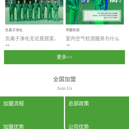
温暖潮湿、营养物质多、
重。汽车的空间范围小，
通风缓慢的空间最易滋生
配件、皮具、装饰多，这
大量霉菌的...
些都是汽...
负离子净化
甲醛检测
负离子净化无论是居家、
室内空气检测服务为什么
住...
选...
更多>>
宿、办公还是各类社会活
择上门检测?☑ 上门检测执
全国加盟
动，人类长时间停留的室
行国家规定的标准检测方
内空间都有整体消毒的需
法，空气采样量准确，检
Join Us
要。因为空间内人流携带
测结果可靠，远胜于其他
的、空气...
检测...
加盟流程
总部政策
加盟优势
公司优势