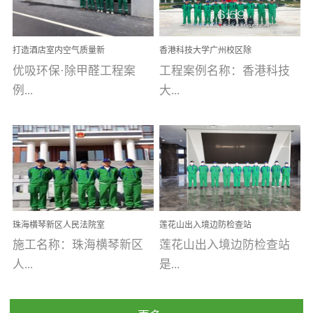
乐寓 深圳市安居乐寓
址：广州市南沙区海滨路
程序；生产车间为优吸总
为深圳安居集团旗下城...
南沙珠江湾江门市蓬江区
部和全国分支机构生产光
打造酒店室内空气质量新
香港科技大学广州校区除
禾...
触媒、净醛王、祛味剂等
标杆——优吸环保·标杆之
甲醛项目圆满完成
优吸环保·除甲醛工程案
工程案例名称：香港科技
优吸系列产品，保质保量
作：东莞美豪雅致酒店室
内空气治理工程纪实
例...
大...
完成生产任务，确保全国
各分支机构的日常产品需
求。资质优势团队优势分
【东莞美豪雅致酒店】室
学广州校区室内空气治
支优势优吸环保是一棵正
内空气治理项目东莞美豪
理 工程案例地址：广
茁壮成长的树，只要我们
雅致酒店 东莞美豪雅
州南沙区·香港科技大学(广
人人都爱护她、珍惜她、
致酒店是为中高端人士...
州)校区 工程案...
她将越来越枝繁叶茂，终
珠海横琴新区人民法院室
莲花山出入境边防检查站
将会成为一棵参天大树！
内除甲醛空气治理项目
室内除甲醛空气治理项目
施工名称：珠海横琴新区
莲花山出入境边防检查站
优吸环保截止2020年拥有
人...
是...
全国600家网点分支机构。