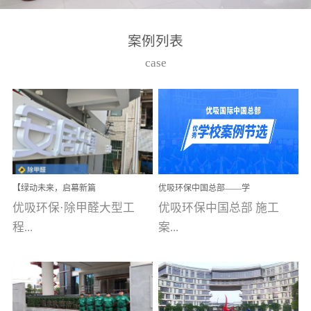
湾仔，有一支拥有高素质
高技能的团队。汇聚了众
案例列表
多的行业专家学者，攻克
case
了众多行业技术难题，并
取得了多项产品技术专利
和多项国家版权局著作
权，获得高新技术企业称
号。生产优势自主生产自
给自足，优吸公司于2015
【绿动未来，启幕新篇
优吸环保中国总部——学
在广州番禺区成功建立产
章】优吸环保中标深圳安
校施工案例(节选)
优吸环保·除甲醛大型工
优吸环保中国总部 施工
品线生产基地，工厂拥有
居乐寓，超大型工装室内
空气治理项目顺利启航，
程...
案...
自动化生产设备和成熟的
匠心筑就健康空间！
生产制作工艺流程。严格
选择源头源材料、严控产
案例【深圳安居乐寓】室
例(学校工装节选)广州南沙
品质量，我们每一批的生
内空气治理项目深圳安居
小学(珠江湾校区)项目地
产产品都经过严格的质检