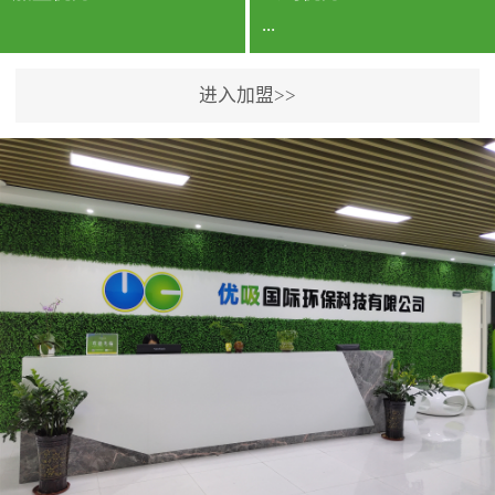
...
进入加盟>>
公司实力香港企业公司、
专利保护优势、双甲资质
企业（“室内环境净化治理
甲级施工资质”“室内环境
污染治理资质等级证
书”）、拥有多名高级《环
境工程高级工程师》室内
空气治理资格认证的治理
人员、掌握室内空气净化
治理实用技术和五项专利
技术、八项计算机软件著
作权登记证书等。研发实
力公司研发团队位于香港